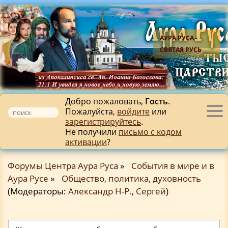
АУРА РУСА -
СВЯТАЯ РУСЬ
Добро пожаловать,
Гость
.
Пожалуйста,
войдите
или
Tog
зарегистрируйтесь
.
nav
Не получили
письмо с кодом
активации
?
Форумы Центра Аура Руса
»
События в мире и в
Аура Русе
»
Общество, политика, духовность
(Модераторы:
Александр Н-Р.
,
Сергей
)