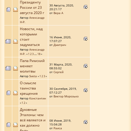
Президенту
30 Августа, 2020,
России от 23
20:21:17
августа 2020 г
от
Вера А
Автор
Александр
Н-Р.
Новости, над
которыми
16 Июня, 2020,
стоит
17:07:27
задуматься
от
Дмитрич
Автор
Александр
Н-Р.
«
1
2
3
...
18
»
Папа Римский
31 Марта, 2020,
меняет
08:55:02
молитвы
от
Сергей
Автор
Sveta
«
1
2
3
»
О смысле
таинства
30 Сентября, 2019,
07:12:27
крещения
от
Виктор Морозько
Автор
Константин
«
1
2
»
Духовные
Эталоны: чем
всё является и
08 Июня, 2019,
15:04:28
как должно
от
Раиса
быть