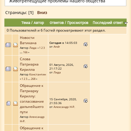
Животрепещущие проблемы нашего общества
Страницы: [
1
]
Вниз
Тема
/
Автор
Ответов
/
Просмотров
Последний ответ
0 Пользователей и 6 Гостей просматривают этот раздел.
Новости
Ватикана
Сегодня
в 14:05:03
от
Аndr
Автор
Лида
«
1
2
3
...
166
»
Слова
Патриарха
01 Августа, 2026,
21:17:22
Кирилла
от
Лида
Автор
Константин
«
1
2
3
...
268
»
Обращение к
Патриарху
Кириллу:
15 Сентября, 2020,
согласование
21:55:36
дальнейшего
от
Александр Н-Р.
пути
Автор
Александр
Н-Р.
Обращение к