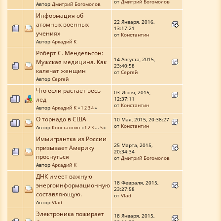
от
Дмитрий Богомолов
Автор
Дмитрий Богомолов
Информация об
22 Января, 2016,
атомных военных
13:17:21
учениях
от
Константин
Автор
Аркадий К
Роберт С. Мендельсон:
14 Августа, 2015,
Мужская медицина. Как
23:40:58
калечат женщин
от
Сергей
Автор
Сергей
Что если растает весь
03 Июня, 2015,
лед
12:37:11
от
Константин
Автор
Аркадий К
«
1
2
3
4
»
О торнадо в США
10 Мая, 2015, 20:38:27
от
Константин
Автор
Константин
«
1
2
3
...
5
»
Иммигрантка из России
25 Марта, 2015,
призывает Америку
20:34:34
проснуться
от
Дмитрий Богомолов
Автор
Аркадий К
ДНК имеет важную
18 Февраля, 2015,
энергоинформационную
23:27:58
составляющую.
от
Vlad
Автор
Vlad
Электроника пожирает
18 Января, 2015,