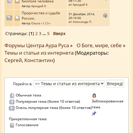
биополе человека
08:11:30
от
Аркадий К
Автор
Аркадий К
Пророчества о судьбе
31 Декабря, 2014,
России.
20:16:56
от
Александр П.
Автор
Ольга
«
1
2
3
»
Страницы: [
1
]
2
3
...
5
Вверх
Форумы Центра Аура Руса
»
О Боге, мире, себе
»
Темы и статьи из интернета
(Модераторы:
Сергей
,
Константин
)
Перейти в:
Обычная тема
Заблокированная
Популярная тема (более 10 ответов)
тема
Очень популярная тема (более 10 ответов)
Прикрепленная тема
Голосование