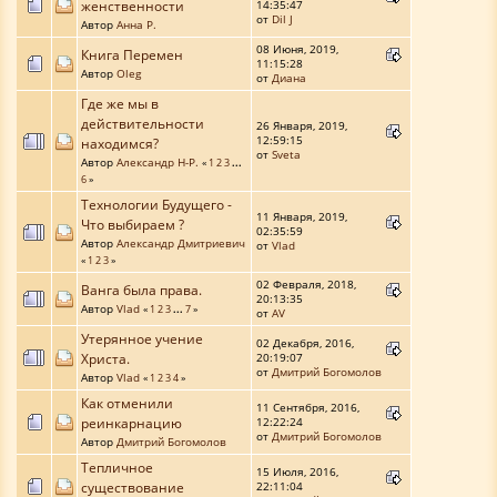
женственности
14:35:47
от
Dil J
Автор
Анна Р.
08 Июня, 2019,
Книга Перемен
11:15:28
Автор
Oleg
от
Диана
Где же мы в
действительности
26 Января, 2019,
12:59:15
находимся?
от
Sveta
Автор
Александр Н-Р.
«
1
2
3
...
6
»
Технологии Будущего -
11 Января, 2019,
Что выбираем ?
02:35:59
Автор
Александр Дмитриевич
от
Vlad
«
1
2
3
»
02 Февраля, 2018,
Ванга была права.
20:13:35
Автор
Vlad
«
1
2
3
...
7
»
от
AV
Утерянное учение
02 Декабря, 2016,
Христа.
20:19:07
от
Дмитрий Богомолов
Автор
Vlad
«
1
2
3
4
»
Как отменили
11 Сентября, 2016,
реинкарнацию
12:22:24
от
Дмитрий Богомолов
Автор
Дмитрий Богомолов
Тепличное
15 Июля, 2016,
существование
22:11:04