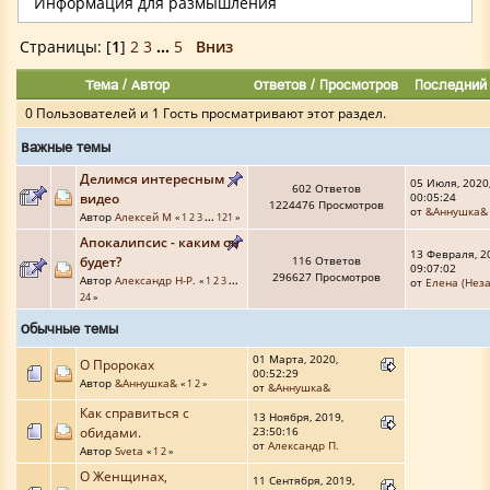
Информация для размышления
Страницы: [
1
]
2
3
...
5
Вниз
Тема
/
Автор
Ответов
/
Просмотров
Последний
0 Пользователей и 1 Гость просматривают этот раздел.
Важные темы
Делимся интересным
05 Июля, 2020
602 Ответов
видео
00:05:24
1224476 Просмотров
от
&Аннушка&
Автор
Алексей М
«
1
2
3
...
121
»
Апокалипсис - каким он
13 Февраля, 2
будет?
116 Ответов
09:07:02
296627 Просмотров
Автор
Александр Н-Р.
«
1
2
3
...
от
Елена (Неза
24
»
Обычные темы
01 Марта, 2020,
О Пророках
00:52:29
Автор
&Аннушка&
«
1
2
»
от
&Аннушка&
Как справиться с
13 Ноября, 2019,
обидами.
23:50:16
от
Александр П.
Автор
Sveta
«
1
2
»
О Женщинах,
11 Сентября, 2019,