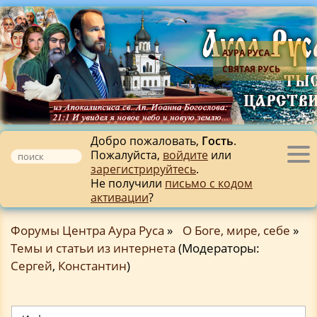
АУРА РУСА -
СВЯТАЯ РУСЬ
Добро пожаловать,
Гость
.
Пожалуйста,
войдите
или
Tog
зарегистрируйтесь
.
nav
Не получили
письмо с кодом
активации
?
Форумы Центра Аура Руса
»
О Боге, мире, себе
»
Темы и статьи из интернета
(Модераторы:
Сергей
,
Константин
)