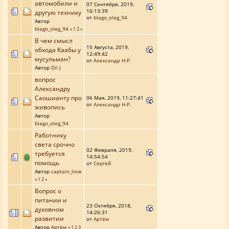
автомобили и
07 Сентября, 2019,
16:13:39
другую технику
от
blago_oleg_94
Автор
blago_oleg_94
«
1
2
»
В чем смысл
15 Августа, 2019,
обхода Каабы у
12:49:42
мусульман?
от
Александр Н-Р.
Автор
Dil J
вопрос
Александру
Саошианту про
06 Мая, 2019, 11:27:41
от
Александр Н-Р.
живопись
Автор
blago_oleg_94
Работнику
света срочно
02 Февраля, 2019,
требуется
14:54:54
помощь
от
Сергей
Автор
captain_love
«
1
2
»
Вопрос о
питании и
23 Октября, 2018,
духовном
14:26:31
развитии
от
Артём
Автор
Артём
«
1
2
3