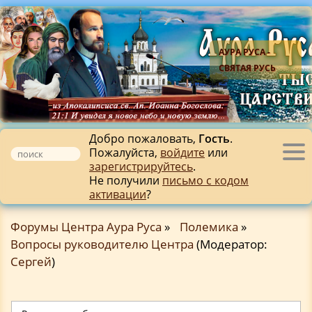
АУРА РУСА -
СВЯТАЯ РУСЬ
Добро пожаловать,
Гость
.
Пожалуйста,
войдите
или
Tog
зарегистрируйтесь
.
nav
Не получили
письмо с кодом
активации
?
Форумы Центра Аура Руса
»
Полемика
»
Вопросы руководителю Центра
(Модератор:
Сергей
)