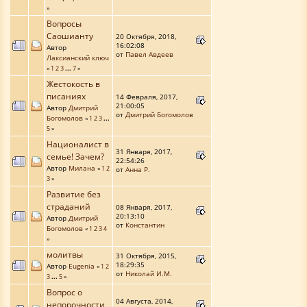
»
Вопросы
Саошианту
20 Октября, 2018,
16:02:08
Автор
от
Павел Авдеев
Лаксианский ключ
«
1
2
3
...
7
»
Жестокость в
писаниях
14 Февраля, 2017,
21:00:05
Автор
Дмитрий
от
Дмитрий Богомолов
Богомолов
«
1
2
3
...
5
»
Националист в
31 Января, 2017,
семье! Зачем?
22:54:26
Автор
Милана
«
1
2
от
Анна Р.
3
»
Развитие без
страданий
08 Января, 2017,
20:13:10
Автор
Дмитрий
от
Константин
Богомолов
«
1
2
3
4
»
молитвы
31 Октября, 2015,
18:29:35
Автор
Eugenia
«
1
2
от
Николай И.М.
3
...
5
»
Вопрос о
04 Августа, 2014,
непорочности