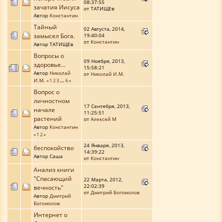
08:37:55
зачатия Иисуса
от ТАТИЩЕв
Автор
Константин
Тайный
02 Августа, 2014,
замысел Бога.
19:40:04
от
Константин
Автор ТАТИЩЕв
Вопросы о
09 Ноября, 2013,
здоровье...
15:58:21
Автор
Николай
от
Николай И.М.
И.М.
«
1
2
3
...
6
»
Вопрос о
личностном
17 Сентября, 2013,
начале
11:25:51
растений
от
Алексей М
Автор
Константин
«
1
2
»
24 Января, 2013,
беспокойство
14:39:22
Автор Саша
от
Константин
Анализ книги
"Спасающий
22 Марта, 2012,
22:02:39
вечность"
от
Дмитрий Богомолов
Автор
Дмитрий
Богомолов
Интернет о