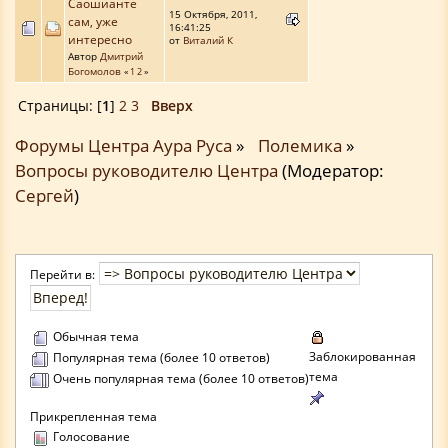
Саошианте
15 Октября, 2011,
сам, уже
16:41:25
интересно
от
Виталий К
Автор
Дмитрий
Богомолов
«
1
2
»
Страницы: [
1
]
2
3
Вверх
Форумы Центра Аура Руса
»
Полемика
»
Вопросы руководителю Центра
(Модератор:
Сергей
)
Перейти в:
Обычная тема
Заблокированная
Популярная тема (более 10 ответов)
тема
Очень популярная тема (более 10 ответов)
Прикрепленная тема
Голосование