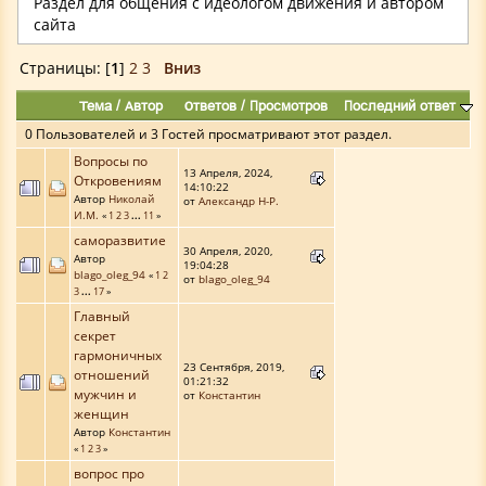
Раздел для общения с идеологом движения и автором
сайта
Страницы: [
1
]
2
3
Вниз
Тема
/
Автор
Ответов
/
Просмотров
Последний ответ
0 Пользователей и 3 Гостей просматривают этот раздел.
Вопросы по
13 Апреля, 2024,
Откровениям
14:10:22
Автор
Николай
от
Александр Н-Р.
И.М.
«
1
2
3
...
11
»
саморазвитие
30 Апреля, 2020,
Автор
19:04:28
blago_oleg_94
«
1
2
от
blago_oleg_94
3
...
17
»
Главный
секрет
гармоничных
23 Сентября, 2019,
отношений
01:21:32
мужчин и
от
Константин
женщин
Автор
Константин
«
1
2
3
»
вопрос про