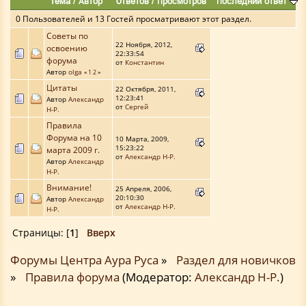
Тема
/
Автор
Ответов
/
Просмотров
Последний ответ
0 Пользователей и 13 Гостей просматривают этот раздел.
Советы по
22 Ноября, 2012,
освоению
22:33:54
форума
от
Константин
Автор
olga
«
1
2
»
Цитаты
22 Октября, 2011,
12:23:41
Автор
Александр
от
Сергей
Н-Р.
Правила
Форума на 10
10 Марта, 2009,
15:23:22
марта 2009 г.
от
Александр Н-Р.
Автор
Александр
Н-Р.
Внимание!
25 Апреля, 2006,
20:10:30
Автор
Александр
от
Александр Н-Р.
Н-Р.
Страницы: [
1
]
Вверх
Форумы Центра Аура Руса
»
Раздел для новичков
»
Правила форума
(Модератор:
Александр Н-Р.
)