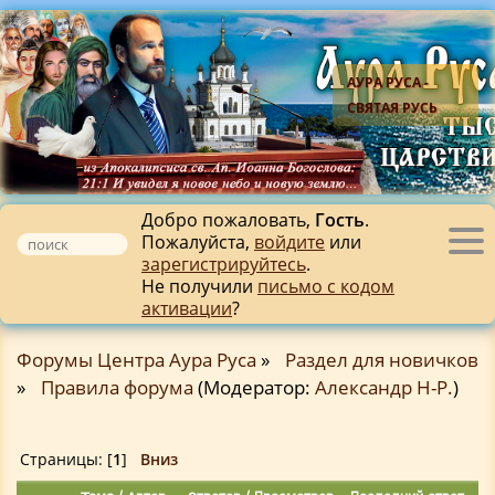
АУРА РУСА -
СВЯТАЯ РУСЬ
Добро пожаловать,
Гость
.
Пожалуйста,
войдите
или
Tog
зарегистрируйтесь
.
nav
Не получили
письмо с кодом
активации
?
Форумы Центра Аура Руса
»
Раздел для новичков
»
Правила форума
(Модератор:
Александр Н-Р.
)
Страницы: [
1
]
Вниз