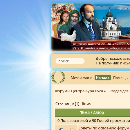
Добро пожаловат
Не получили
пись
Messia.world
Начало
Помощь
Форумы Центра Аура Руса
»
Раздел для
Страницы: [
1
]
Вниз
Тема
/
Автор
0 Пользователей и 90 Гостей просматри
Советы по освоению форум