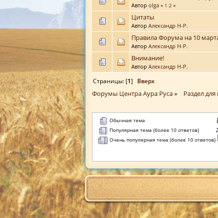
Автор
olga
«
1
2
»
Цитаты
Автор
Александр Н-Р.
Правила Форума на 10 марта
Автор
Александр Н-Р.
Внимание!
Автор
Александр Н-Р.
Страницы: [
1
]
Вверх
Форумы Центра Аура Руса
»
Раздел для
Обычная тема
Популярная тема (более 10 ответов)
Очень популярная тема (более 10 ответов)