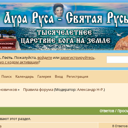
ь,
Гость
. Пожалуйста,
войдите
или
зарегистрируйтесь
.
мо с кодом активации
?
Поиск
Календарь
Галерея
Вход
Регистрация
 новичков
»
Правила форума
(Модератор:
Александр Н-Р.
)
Ответов
/
Прос
вают этот раздел.
а
8 Ответов