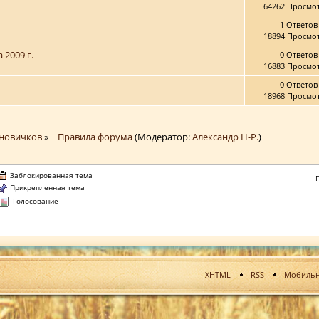
64262 Просмо
1 Ответов
18894 Просмо
 2009 г.
0 Ответов
16883 Просмо
0 Ответов
18968 Просмо
 новичков
»
Правила форума
(Модератор:
Александр Н-Р.
)
Заблокированная тема
Прикрепленная тема
Голосование
XHTML
RSS
Мобильн