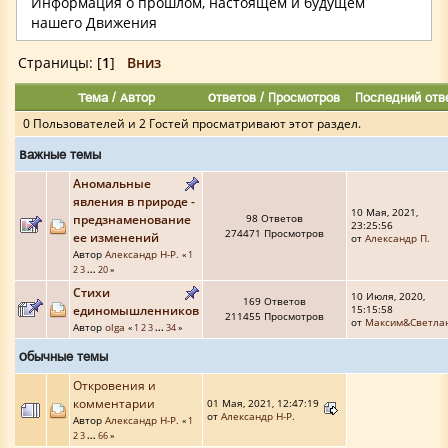
Информация о прошлом, настоящем и будущем
нашего Движения
Страницы: [
1
]
Вниз
Тема
/
Автор
Ответов
/
Просмотров
Последний отв
0 Пользователей и 2 Гостей просматривают этот раздел.
Важные темы
Аномальные
явления в природе -
10 Мая, 2021,
предзнаменование
98 Ответов
23:25:56
274471 Просмотров
ее изменений
от
Александр П.
Автор
Александр Н-Р.
«
1
2
3
...
20
»
Стихи
10 Июля, 2020,
169 Ответов
единомышленников
15:15:58
211455 Просмотров
от
Максим&Светла
Автор
olga
«
1
2
3
...
34
»
Обычные темы
Откровения и
комментарии
01 Мая, 2021, 12:47:19
от
Александр Н-Р.
Автор
Александр Н-Р.
«
1
2
3
...
66
»