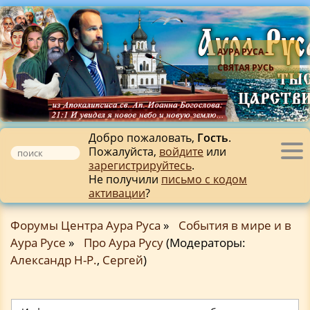
АУРА РУСА -
СВЯТАЯ РУСЬ
Добро пожаловать,
Гость
.
Пожалуйста,
войдите
или
Tog
зарегистрируйтесь
.
nav
Не получили
письмо с кодом
активации
?
Форумы Центра Аура Руса
»
События в мире и в
Аура Русе
»
Про Аура Русу
(Модераторы:
Александр Н-Р.
,
Сергей
)