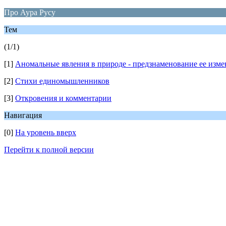
Про Аура Русу
Тем
(1/1)
[1]
Аномальные явления в природе - предзнаменование ее изм
[2]
Стихи единомышленников
[3]
Откровения и комментарии
Навигация
[0]
На уровень вверх
Перейти к полной версии