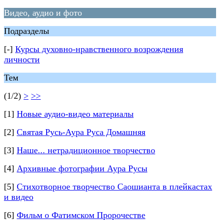
Видео, аудио и фото
Подразделы
[-]
Курсы духовно-нравственного возрождения
личности
Тем
(1/2)
>
>>
[1]
Новые аудио-видео материалы
[2]
Святая Русь-Аура Руса Домашняя
[3]
Наше... нетрадиционное творчество
[4]
Архивные фотографии Аура Русы
[5]
Стихотворное творчество Саошианта в плейкастах
и видео
[6]
Фильм о Фатимском Пророчестве