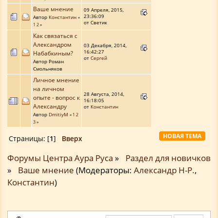
Ваше мнение
09 Апреля, 2015,
23:36:09
Автор
Константин
«
от Светик
1
2
»
Как связаться с
Александром
03 Декабря, 2014,
16:42:27
Набабкиным?
от
Сергей
Автор Роман
Смольняков
Личное мнение
на личном
28 Августа, 2014,
опыте - вопрос к
16:18:05
Александру
от
Константин
Автор
DmitiyM
«
1
2
3
»
НОВАЯ ТЕМА
Страницы: [
1
]
Вверх
Форумы Центра Аура Руса
»
Раздел для новичков
»
Ваше мнение
(Модераторы:
Александр Н-Р.
,
Константин
)