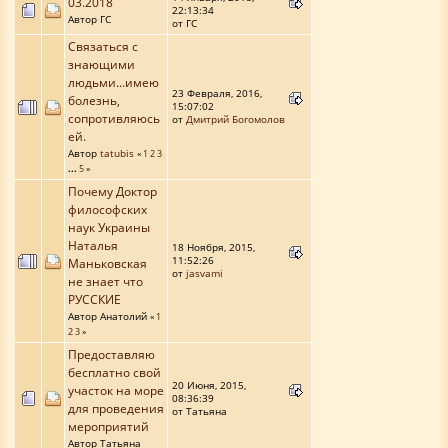
03.2018
22:13:34
Автор ГС
от ГС
Связаться с
знающими
людьми...имею
23 Февраля, 2016,
болезнь,
15:07:02
сопротивляюсь
от
Дмитрий Богомолов
ей.
Автор
tatubis
«
1
2
3
...
5
»
Почему Доктор
философских
наук Украины
Наталья
18 Ноября, 2015,
11:52:26
Маньковская
от
jasvami
не знает что
РУССКИЕ
Автор Анатолий
«
1
2
3
»
Предоставляю
бесплатно свой
20 Июня, 2015,
участок на море
08:36:39
для проведения
от Татьяна
мероприятий
Автор Татьяна