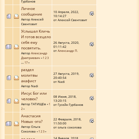
Гурбанов
Личное
10 Апреля, 2022,
сообщение
10:14:27
Автор Алексей
от Алексей Свентовит
Свентовит
Услышал Кличь
И готов всецело
себя ему
26 Августа, 2020,
01:11:42
посвятить.
от
Александр П.
Автор
Александр
Дмитриевич
«
1
2
3
...
17
»
раздел
27 Августа, 2019,
молитвы
20:40:54
акафист
от Nadi
Автор Nadi
Иисус Бог или
08 Июня, 2018,
человек?
13:20:15
Автор ТАТИЩЕв
«
1
от Гусейн Гурбанов
2
»
Анастасия
22 Февраля, 2018,
Новых -это?
11:50:00
Автор Ольга
от ольга соколова
Соколова
«
1
2
3
»
14 Января, 2018,