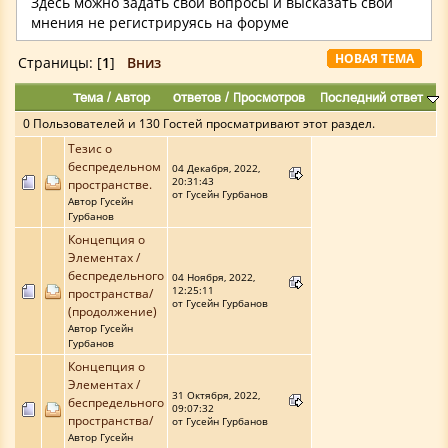
Здесь можно задать свои вопросы и высказать свои
мнения не регистрируясь на форуме
НОВАЯ ТЕМА
Страницы: [
1
]
Вниз
Тема
/
Автор
Ответов
/
Просмотров
Последний ответ
0 Пользователей и 130 Гостей просматривают этот раздел.
Тезис о
беспредельном
04 Декабря, 2022,
20:31:43
пространстве.
от Гусейн Гурбанов
Автор Гусейн
Гурбанов
Концепция о
Элементах /
беспредельного
04 Ноября, 2022,
12:25:11
пространства/
от Гусейн Гурбанов
(продолжение)
Автор Гусейн
Гурбанов
Концепция о
Элементах /
31 Октября, 2022,
беспредельного
09:07:32
пространства/
от Гусейн Гурбанов
Автор Гусейн