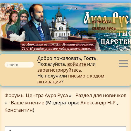
АУРА РУСА -
СВЯТАЯ РУСЬ
Добро пожаловать,
Гость
.
Пожалуйста,
войдите
или
Tog
зарегистрируйтесь
.
nav
Не получили
письмо с кодом
активации
?
Форумы Центра Аура Руса
»
Раздел для новичков
»
Ваше мнение
(Модераторы:
Александр Н-Р.
,
Константин
)