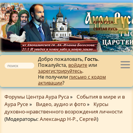
АУРА РУСА -
СВЯТАЯ РУСЬ
Добро пожаловать,
Гость
.
Пожалуйста,
войдите
или
Tog
зарегистрируйтесь
.
nav
Не получили
письмо с кодом
активации
?
Форумы Центра Аура Руса
»
События в мире и в
Аура Русе
»
Видео, аудио и фото
»
Курсы
духовно-нравственного возрождения личности
(Модераторы:
Александр Н-Р.
,
Сергей
)