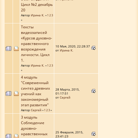
Цикл №2 декабрь
20
Автор
Ирина К.
«
1
2
3
»
Тексты
видеозаписей
«Курсов духовно-
нравственного
10 Мая, 2020, 22:28:37
возрождения
от
Ирина К.
личности. Цикл
1.
Автор
Ирина К.
«
1
2
3
»
4 модуль
"Современный
синтез древних
28 Марта, 2015,
учений как
01:17:51
от
Сергей
закономерный
этап развития"
Автор
Сергей
«
1
2
3
»
3 модуль
Соблюдение
духовно-
25 Февраля, 2015,
нравственных
23:41:23