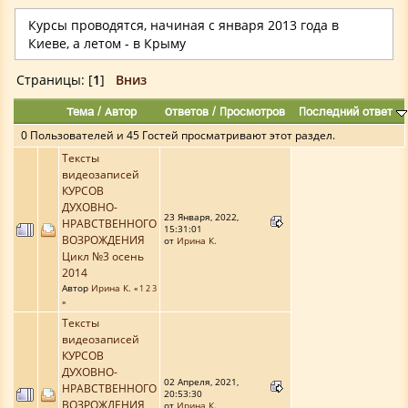
Курсы проводятся, начиная с января 2013 года в
Киеве, а летом - в Крыму
Страницы: [
1
]
Вниз
Тема
/
Автор
Ответов
/
Просмотров
Последний ответ
0 Пользователей и 45 Гостей просматривают этот раздел.
Тексты
видеозаписей
КУРСОВ
ДУХОВНО-
23 Января, 2022,
НРАВСТВЕННОГО
15:31:01
ВОЗРОЖДЕНИЯ
от
Ирина К.
Цикл №3 осень
2014
Автор
Ирина К.
«
1
2
3
»
Тексты
видеозаписей
КУРСОВ
ДУХОВНО-
02 Апреля, 2021,
НРАВСТВЕННОГО
20:53:30
ВОЗРОЖДЕНИЯ
от
Ирина К.