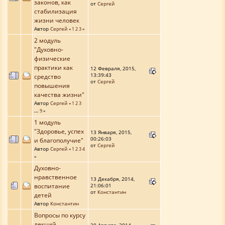
законов, как
от
Сергей
стабилизация
жизни человек
Автор
Сергей
«
1
2
3
»
2 модуль
"Духовно-
физические
практики как
12 Февраля, 2015,
13:39:43
средство
от
Сергей
повышения
качества жизни"
Автор
Сергей
«
1
2
3
...
9
»
1 модуль
"Здоровье, успех
13 Января, 2015,
00:26:03
и благополучие"
от
Сергей
Автор
Сергей
«
1
2
3
4
»
Духовно-
нравственное
13 Декабря, 2014,
воспитание
21:06:01
от
Константин
детей
Автор
Константин
Вопросы по курсу
лекций