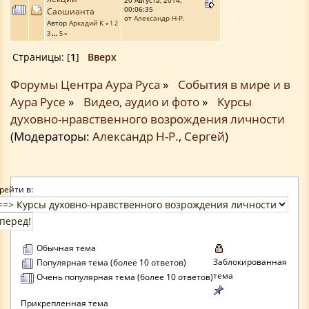
20 Августа, 2014,
00:06:35
Саошианта
от
Александр Н-Р.
Автор
Аркадий К
«
1
2
3
...
5
»
Страницы: [
1
]
Вверх
Форумы Центра Аура Руса
»
События в мире и в
Аура Русе
»
Видео, аудио и фото
»
Курсы
духовно-нравственного возрождения личности
(Модераторы:
Александр Н-Р.
,
Сергей
)
рейти в:
Обычная тема
Заблокированная
Популярная тема (более 10 ответов)
тема
Очень популярная тема (более 10 ответов)
Прикрепленная тема