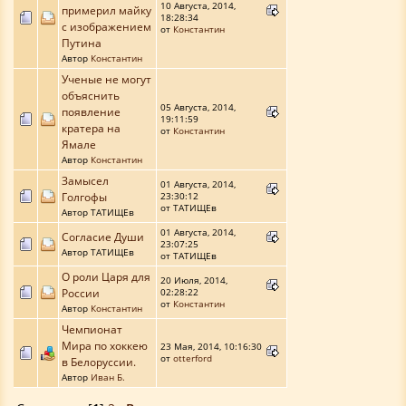
10 Августа, 2014,
примерил майку
18:28:34
с изображением
от
Константин
Путина
Автор
Константин
Ученые не могут
объяснить
05 Августа, 2014,
появление
19:11:59
кратера на
от
Константин
Ямале
Автор
Константин
Замысел
01 Августа, 2014,
Голгофы
23:30:12
от ТАТИЩЕв
Автор ТАТИЩЕв
01 Августа, 2014,
Согласие Души
23:07:25
Автор ТАТИЩЕв
от ТАТИЩЕв
О роли Царя для
20 Июля, 2014,
России
02:28:22
от
Константин
Автор
Константин
Чемпионат
Мира по хоккею
23 Мая, 2014, 10:16:30
от
otterford
в Белоруссии.
Автор
Иван Б.