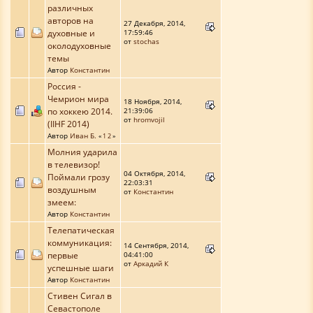
различных
авторов на
27 Декабря, 2014,
духовные и
17:59:46
от
stochas
околодуховные
темы
Автор
Константин
Россия -
Чемрион мира
18 Ноября, 2014,
по хоккею 2014.
21:39:06
от
hromvojil
(IIHF 2014)
Автор
Иван Б.
«
1
2
»
Молния ударила
в телевизор!
04 Октября, 2014,
Поймали грозу
22:03:31
воздушным
от
Константин
змеем:
Автор
Константин
Телепатическая
коммуникация:
14 Сентября, 2014,
первые
04:41:00
от
Аркадий К
успешные шаги
Автор
Константин
Стивен Сигал в
Севастополе