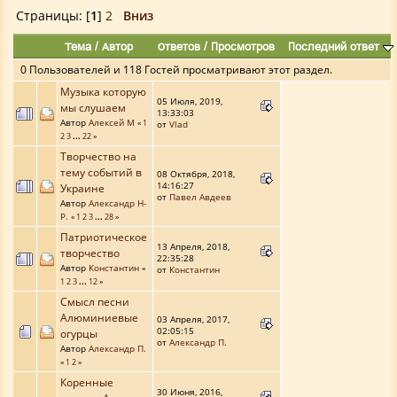
Страницы: [
1
]
2
Вниз
Тема
/
Автор
Ответов
/
Просмотров
Последний ответ
0 Пользователей и 118 Гостей просматривают этот раздел.
Музыка которую
05 Июля, 2019,
мы слушаем
13:33:03
Автор
Алексей М
«
1
от
Vlad
2
3
...
22
»
Творчество на
тему событий в
08 Октября, 2018,
14:16:27
Украине
от
Павел Авдеев
Автор
Александр Н-
Р.
«
1
2
3
...
28
»
Патриотическое
13 Апреля, 2018,
творчество
22:35:28
Автор
Константин
«
от
Константин
1
2
3
...
12
»
Смысл песни
Алюминиевые
03 Апреля, 2017,
02:05:15
огурцы
от
Александр П.
Автор
Александр П.
«
1
2
»
Коренные
30 Июня, 2016,