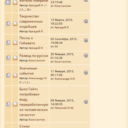
жители Америки
23:19:46
Автор
Аркадий К
«
1
от
Константин
2
3
...
38
»
Творчество
13 Марта, 2016,
современных
18:22:05
индейцев
от
Аркадий К
Автор
Аркадий К
Песнь о
05 Сентября, 2015,
Гайавате
19:08:34
от
AV
Автор
Аркадий К
30 Января, 2015,
Развод по-русски
01:16:36
Автор
Константин
от
Константин
Значимые
11 Января, 2015,
события
00:17:06
Автор
Александр Н-
от
Александр Н-Р.
Р.
«
1
2
»
Билл Гейтс
попробовал
воду,
08 Января, 2015,
переработанную
14:38:35
от
Николай И.М.
из человеческих
нечистот
Автор
Константин
Стихи