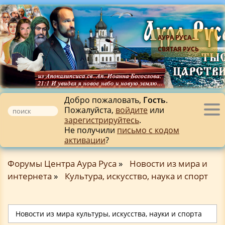
АУРА РУСА -
СВЯТАЯ РУСЬ
Добро пожаловать,
Гость
.
Пожалуйста,
войдите
или
Tog
зарегистрируйтесь
.
nav
Не получили
письмо с кодом
активации
?
Форумы Центра Аура Руса
»
Новости из мира и
интернета
»
Культура, искусство, наука и спорт
Новости из мира культуры, искусства, науки и спорта