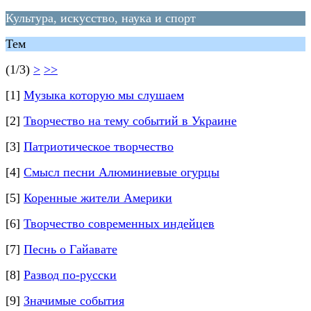
Культура, искусство, наука и спорт
Тем
(1/3)
>
>>
[1]
Музыка которую мы слушаем
[2]
Творчество на тему событий в Украине
[3]
Патриотическое творчество
[4]
Смысл песни Алюминиевые огурцы
[5]
Коренные жители Америки
[6]
Творчество современных индейцев
[7]
Песнь о Гайавате
[8]
Развод по-русски
[9]
Значимые события