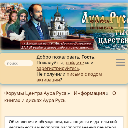
АУРА РУСА -
СВЯТАЯ РУСЬ
Добро пожаловать,
Гость
.
Пожалуйста,
войдите
или
Tog
зарегистрируйтесь
.
nav
Не получили
письмо с кодом
активации
?
Форумы Центра Аура Руса
»
Информация
»
О
книгах и дисках Аура Русы
Объявления и обсуждения, касающиеся издательской
деятельности и вопросов распространения печатной