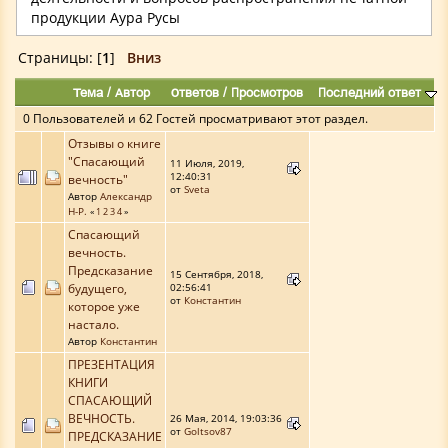
продукции Аура Русы
Страницы: [
1
]
Вниз
Тема
/
Автор
Ответов
/
Просмотров
Последний ответ
0 Пользователей и 62 Гостей просматривают этот раздел.
Отзывы о книге
"Спасающий
11 Июля, 2019,
12:40:31
вечность"
от
Sveta
Автор
Александр
Н-Р.
«
1
2
3
4
»
Спасающий
вечность.
Предсказание
15 Сентября, 2018,
будущего,
02:56:41
от
Константин
которое уже
настало.
Автор
Константин
ПРЕЗЕНТАЦИЯ
КНИГИ
СПАСАЮЩИЙ
ВЕЧНОСТЬ.
26 Мая, 2014, 19:03:36
от
Goltsov87
ПРЕДСКАЗАНИЕ