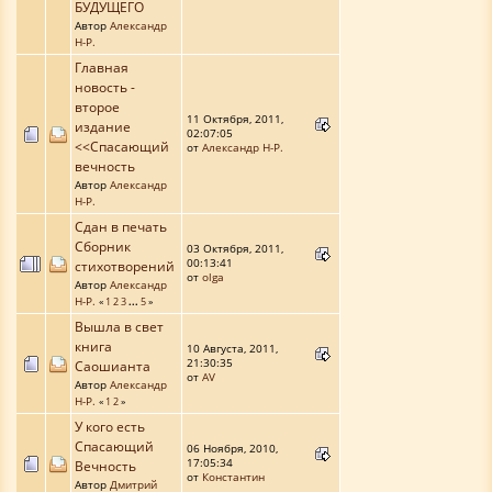
БУДУЩЕГО
Автор
Александр
Н-Р.
Главная
новость -
второе
11 Октября, 2011,
издание
02:07:05
<<Спасающий
от
Александр Н-Р.
вечность
Автор
Александр
Н-Р.
Сдан в печать
Сборник
03 Октября, 2011,
00:13:41
стихотворений
от
olga
Автор
Александр
Н-Р.
«
1
2
3
...
5
»
Вышла в свет
книга
10 Августа, 2011,
21:30:35
Саошианта
от
AV
Автор
Александр
Н-Р.
«
1
2
»
У кого есть
Спасающий
06 Ноября, 2010,
17:05:34
Вечность
от
Константин
Автор
Дмитрий