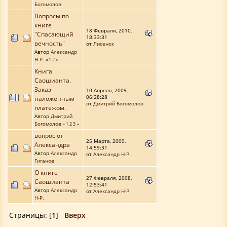
Богомолов
Вопросы по
книге
18 Февраля, 2010,
"Спасающий
18:33:31
вечность"
от
Лисенок
Автор
Александр
Н-Р.
«
1
2
»
Книга
Саошианта.
Заказ
10 Апреля, 2009,
06:28:28
наложенным
от
Дмитрий Богомолов
платежом.
Автор
Дмитрий
Богомолов
«
1
2
3
»
вопрос от
25 Марта, 2009,
Александра
14:59:31
Автор
Александр
от
Александр Н-Р.
Гиганов
О книге
27 Февраля, 2008,
Саошианта
12:53:41
Автор
Александр
от
Александр Н-Р.
Н-Р.
Страницы: [
1
]
Вверх