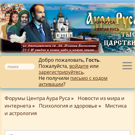
АУРА РУСА -
СВЯТАЯ РУСЬ
Добро пожаловать,
Гость
.
Пожалуйста,
войдите
или
Tog
зарегистрируйтесь
.
nav
Не получили
письмо с кодом
активации
?
Форумы Центра Аура Руса
»
Новости из мира и
интернета
»
Психология и здоровье
»
Мистика
и астрология