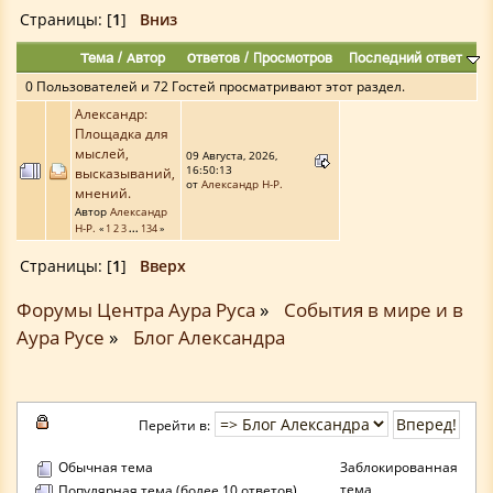
Страницы: [
1
]
Вниз
Тема
/
Автор
Ответов
/
Просмотров
Последний ответ
0 Пользователей и 72 Гостей просматривают этот раздел.
Александр:
Площадка для
мыслей,
09 Августа, 2026,
16:50:13
высказываний,
от
Александр Н-Р.
мнений.
Автор
Александр
Н-Р.
«
1
2
3
...
134
»
Страницы: [
1
]
Вверх
Форумы Центра Аура Руса
»
События в мире и в
Аура Русе
»
Блог Александра
Перейти в:
Обычная тема
Заблокированная
тема
Популярная тема (более 10 ответов)