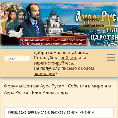
АУРА РУСА -
СВЯТАЯ РУСЬ
Добро пожаловать,
Гость
.
Пожалуйста,
войдите
или
Tog
зарегистрируйтесь
.
nav
Не получили
письмо с кодом
активации
?
Форумы Центра Аура Руса
»
События в мире и в
Аура Русе
»
Блог Александра
Площадка для мыслей, высказываний, мнений