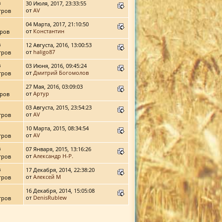
в
30 Июля, 2017, 23:33:55
от
AV
тров
04 Марта, 2017, 21:10:50
от
Константин
ров
в
12 Августа, 2016, 13:00:53
от
haligo87
тров
в
03 Июня, 2016, 09:45:24
от
Дмитрий Богомолов
тров
27 Мая, 2016, 03:09:03
от
Артур
ров
03 Августа, 2015, 23:54:23
от
AV
тров
10 Марта, 2015, 08:34:54
от
AV
тров
в
07 Января, 2015, 13:16:26
от
Александр Н-Р.
тров
в
17 Декабря, 2014, 22:38:20
от
Алексей М
тров
16 Декабря, 2014, 15:05:08
от
DenisRublew
тров