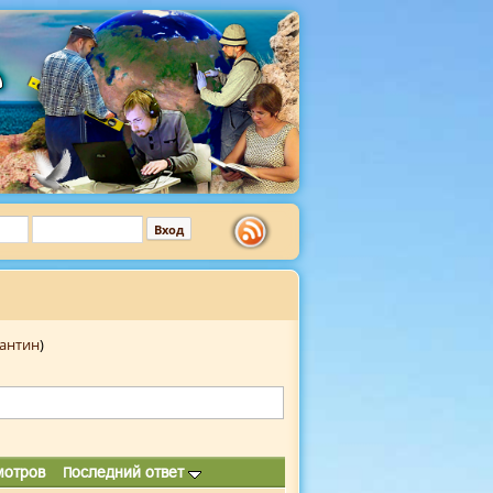
антин
)
мотров
Последний ответ