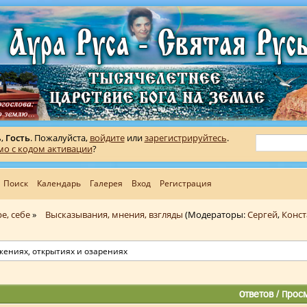
ь,
Гость
. Пожалуйста,
войдите
или
зарегистрируйтесь
.
мо с кодом активации
?
Поиск
Календарь
Галерея
Вход
Регистрация
е, себе
»
Высказывания, мнения, взгляды
(Модераторы:
Сергей
,
Конст
жениях, открытиях и озарениях
Ответов
/
Прос