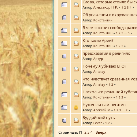
Слова, которые стоило бы с
Автор
Александр Н-Р.
«
1
2
3
4
»
Об уважении к окружающе
Автор
Константин
В чем состоит свобода разв
Автор
Константин
«
1
2
3
...
5
»
Кто такие Арии?
Автор
Константин
«
1
2
3
»
предсказагия в религиях
Автор
Артур
Почему я убиваю ЕГО?
Автор
Amatey
Что чувствует срезанная Ро
Автор
Amatey
«
1
2
»
Насколько реальной субста
Автор
Константин
«
1
2
3
»
Нужен ли нам негатив!
Автор
Алексей М
«
1
2
3
...
7
»
Буддийский путь
Автор
Lever
«
1
2
»
Страницы: [
1
]
2
3
4
Вверх