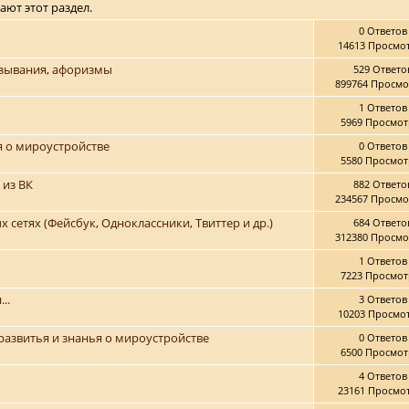
ают этот раздел.
0 Ответов
14613 Просмо
азывания, афоризмы
529 Ответо
899764 Просмо
1 Ответов
5969 Просмот
ья о мироустройстве
0 Ответов
5580 Просмот
 из ВК
882 Ответо
234567 Просмо
сетях (Фейсбук, Одноклассники, Твиттер и др.)
684 Ответо
312380 Просмо
1 Ответов
7223 Просмот
..
3 Ответов
10203 Просмо
 развитья и знанья о мироустройстве
0 Ответов
6500 Просмот
4 Ответов
23161 Просмо