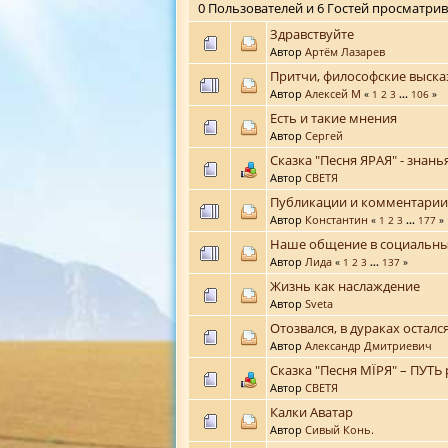
0 Пользователей и 6 Гостей просматрив
Здравствуйте
Автор
Артём Лазарев
Притчи, философские выск
Автор
Алексей М
«
1
2
3
...
106
»
Есть и такие мнения
Автор
Сергей
Сказка "Песня ЯРАЯ" - знан
Автор
СВЕТЯ
Публикации и комментарии
Автор
Константин
«
1
2
3
...
177
»
Наше общение в социальных 
Автор
Лида
«
1
2
3
...
137
»
Жизнь как наслаждение
Автор
Sveta
Отозвался, в дураках остался.
Автор
Александр Дмитриевич
Сказка "Песня МЇРЯ" – ПУТЬ
Автор
СВЕТЯ
Калки Аватар
Автор
Сивый Конь.