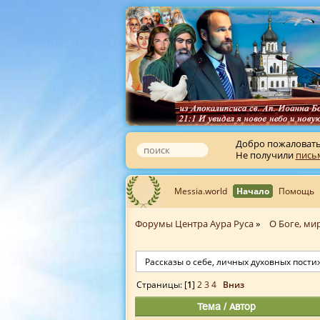
Добро пожаловат
Не получили
пись
Messia.world
Начало
Помощь
Форумы Центра Аура Руса
»
О Боге, мир
Рассказы о себе, личных духовных пости
Страницы: [
1
]
2
3
4
Вниз
Тема
/
Автор