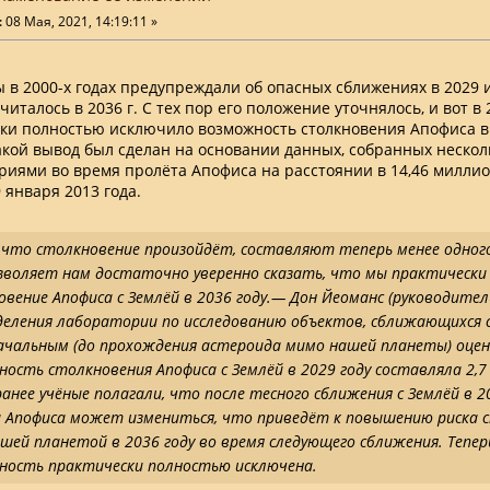
:
08 Мая, 2021, 14:19:11 »
 в 2000-х годах предупреждали об опасных сближениях в 2029 
италось в 2036 г. С тех пор его положение уточнялось, и вот в
ки полностью исключило возможность столкновения Апофиса в 
акой вывод был сделан на основании данных, собранных неско
риями во время пролёта Апофиса на расстоянии в 14,46 милли
 января 2013 года.
 что столкновение произойдёт, составляют теперь менее одного
зволяет нам достаточно уверенно сказать, что мы практически
вение Апофиса с Землёй в 2036 году.— Дон Йеоманс (руководител
деления лаборатории по исследованию объектов, сближающихся с
ачальным (до прохождения астероида мимо нашей планеты) оцен
ость столкновения Апофиса с Землёй в 2029 году составляла 2,7
анее учёные полагали, что после тесного сближения с Землёй в 2
 Апофиса может измениться, что приведёт к повышению риска 
ашей планетой в 2036 году во время следующего сближения. Тепер
ность практически полностью исключена.