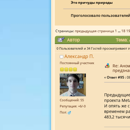
Это причуды природы
Проголосовало пользователей
Страницы:
предыдущая страница
1
...
18
1
Автор
Тема: 
0 Пользователей и 34 Гостей просматривают эт
Александр П.
Постоянный участник
Re: Ано
предзна
«
Ответ #95 :
08
Предыдущие 
проекта Meta
Сообщений: 55
И опять же 
Репутация: +6/-0
временем ра
Пол:
483,2 тысячи