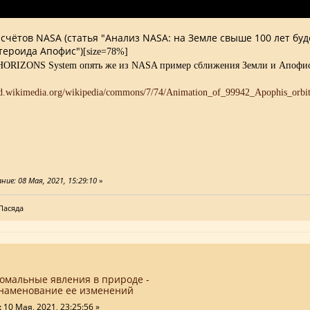
асчётов NASA (статья "Анализ NASA: на Земле свыше 100 лет буд
стероида Апофис")
[size=78%]
HORIZONS System опять же из NASA пример сближения Земли и Апофиса
ие: 08 Мая, 2021, 15:29:10
»
Пасяда
номальные явления в природе -
наменование ее изменений
:
10 Мая, 2021, 23:25:56 »