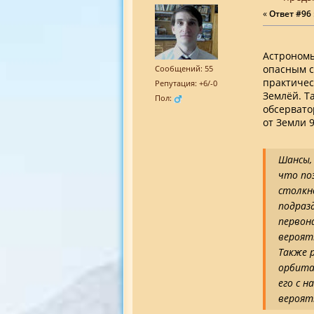
«
Ответ #96 
Астрономы
опасным сч
Сообщений: 55
практичес
Репутация: +6/-0
Землёй. Т
Пол:
обсервато
от Земли 9
Шансы,
что по
столкно
подраз
первон
вероятн
Также р
орбита
его с н
вероят