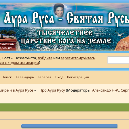
ь,
Гость
. Пожалуйста,
войдите
или
зарегистрируйтесь
.
мо с кодом активации
?
Поиск
Календарь
Галерея
Вход
Регистрация
мире и в Аура Русе
»
Про Аура Русу
(Модераторы:
Александр Н-Р.
,
Сер