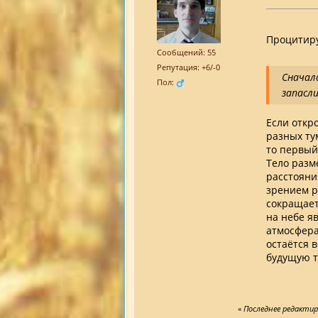
Процитиру
Сообщений: 55
Репутация: +6/-0
Сначал
Пол:
запасли
Если откро
разных ту
то первый
Тело разм
расстояни
зрением р
сокращаетс
на небе я
атмосфера
остаётся 
будущую т
«
Последнее редактиро