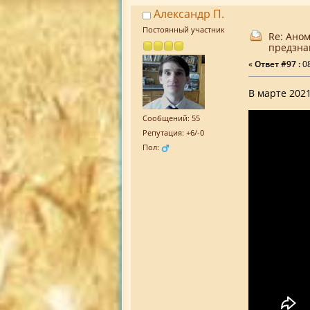
Александр П.
Постоянный участник
Re: Ано
предзна
«
Ответ #97 :
08
В марте 202
Сообщений: 55
Репутация: +6/-0
Пол: