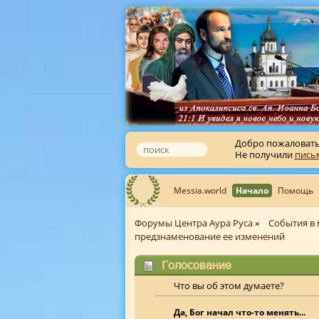
Добро пожаловат
Не получили
пись
Messia.world
Начало
Помощь
Форумы Центра Аура Руса
»
События в 
предзнаменование ее изменений
Голосование
Что вы об этом думаете?
Да, Бог начал что-то менять...