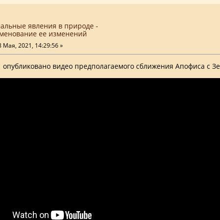
мальные явления в природе -
менование ее изменений
 Мая, 2021, 14:29:56 »
1 опубликовано видео предполагаемого сближения Апофиса с Зе