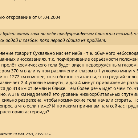
ю откровение от 01.04.2004:
а будет явный знак на небе предупрежденьем близости невзгод, 
сь водой и хлебом, пока период сдвига не пройдет.
вение говорит буквально насчёт неба - т.е. обычного небосвода
манных иносказаниях, т.к. подчёркивание серьёзности положени
 пролёт космического тела будет виден невооружённым глазом.
ером 370 м в длину при различении глазом в 1 угловую минуту 
и от 1272 км и менее, хотя обычно считается, что средний чело
азличает 2-4 угловые минуты, и для 4 минут приближение раз
я до 318 км от Земли и ближе. Тем более речь идёт о чём-то, ч
вно. А 318 км над землёй это уровень низкоорбитальных спутник
 сильно разрежена, чтобы космические тела начали сгорать. Но
вопрос, а что если ниже? И по каким причинам нам сейчас труд
раекторию астероида?
вание: 10 Мая, 2021, 23:27:32
»