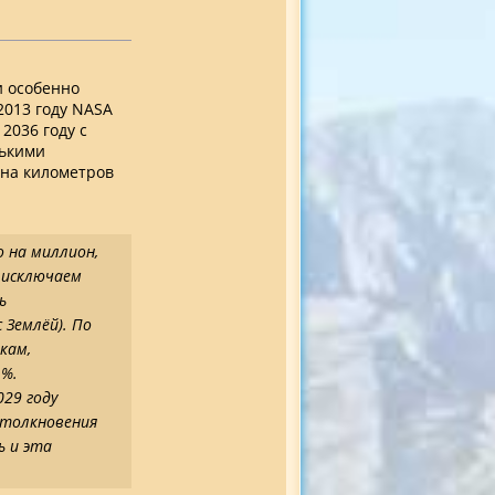
и особенно
 2013 году NASA
2036 году с
лькими
она километров
 на миллион,
 исключаем
ь
 Землёй). По
кам,
 %.
029 году
столкновения
ь и эта