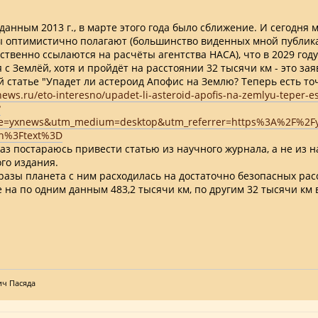
 данным 2013 г., в марте этого года было сближение. И сегодня 
 оптимистично полагают (большинство виденных мной публик
твенно ссылаются на расчёты агентства НАСА), что в 2029 году
 с Землёй, хотя и пройдёт на расстоянии 32 тысячи км - это за
й статье "Упадет ли астероид Апофис на Землю? Теперь есть то
-news.ru/eto-interesno/upadet-li-asteroid-apofis-na-zemlyu-teper-es
?
e=yxnews&utm_medium=desktop&utm_referrer=https%3A%2F%2F
h%3Ftext%3D
раз постараюсь привести статью из научного журнала, а не из н
го издания.
азы планета с ним расходилась на достаточно безопасных расс
 на по одним данным 483,2 тысячи км, по другим 32 тысячи км
ич Пасяда