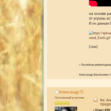
на основе р
от угрозы а
И по данным 
[/size]
«
Последнее редактирован
Александр Васильевич 
Александр П.
Постоянный участник
Re: А
предз
«
Ответ #98 