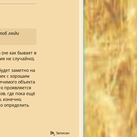
чтоб люди
 (не как бывает в
я не случайно),
будет заметно на
век с хорошим
личимого объекта
то проявляется
ов, где пока ещё
, конечно,
но определить
Записан