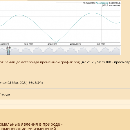
от Земли до астероида временной график.png
(47.21 кБ, 983x368 - просмот
ие: 08 Мая, 2021, 14:15:34
»
Пасяда
номальные явления в природе -
наменование ее изменений