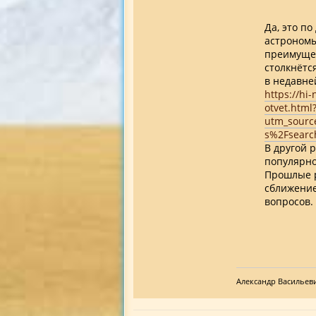
Да, это по
астрономы
преимущес
столкнётся
в недавне
https://hi
otvet.html
utm_sourc
s%2Fsearc
В другой 
популярно
Прошлые р
сближение
вопросов.
Александр Васильев