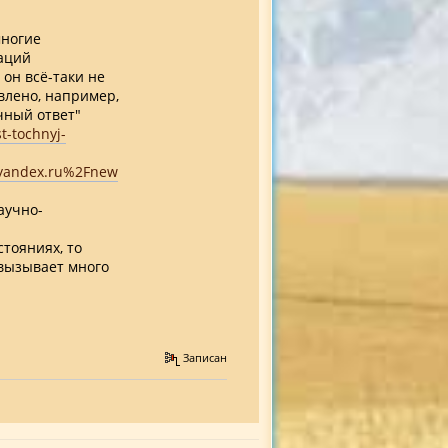
многие
аций
 он всё-таки не
явлено, например,
чный ответ"
t-tochnyj-
yandex.ru%2Fnew
аучно-
тояниях, то
 вызывает много
Записан