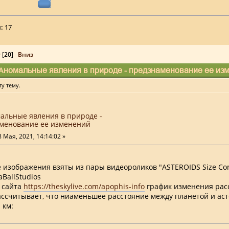
:
17
9
[
20
]
Вниз
Аномальные явления в природе - предзнаменование ее изм
у тему.
мальные явления в природе -
менование ее изменений
 Мая, 2021, 14:14:02 »
изображения взяты из пары видеороликов "ASTEROIDS Size Co
BallStudios
с сайта
https://theskylive.com/apophis-info
график изменения рас
ссчитывает, что ниаменьшее расстояние между планетой и аст
 км: