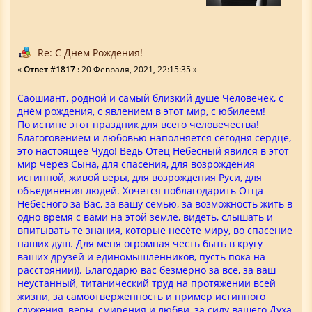
Re: С Днем Рождения!
«
Ответ #1817 :
20 Февраля, 2021, 22:15:35 »
Саошиант, родной и самый близкий душе Человечек, с
днём рождения, с явлением в этот мир, с юбилеем!
По истине этот праздник для всего человечества!
Благоговением и любовью наполняется сегодня сердце,
это настоящее Чудо! Ведь Отец Небесный явился в этот
мир через Сына, для спасения, для возрождения
истинной, живой веры, для возрождения Руси, для
объединения людей. Хочется поблагодарить Отца
Небесного за Вас, за вашу семью, за возможность жить в
одно время с вами на этой земле, видеть, слышать и
впитывать те знания, которые несёте миру, во спасение
наших душ. Для меня огромная честь быть в кругу
ваших друзей и единомышленников, пусть пока на
расстоянии)). Благодарю вас безмерно за всё, за ваш
неустанный, титанический труд на протяжении всей
жизни, за самоотверженность и пример истинного
служения, веры, смирения и любви, за силу вашего Духа,