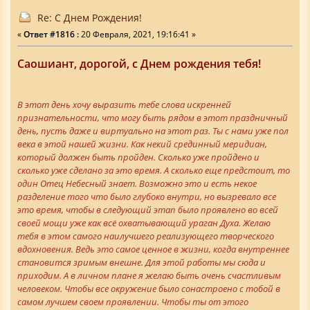
Re: С Днем Рождения!
«
Ответ #1816 :
20 Февраля, 2021, 19:16:41 »
Саошиант, дорогой, с Днем рождения тебя!
В этот день хочу выразить тебе слова искренней
признательности, что могу быть рядом в этот праздничный
день, пусть даже и виртуально на этот раз. Ты с нами уже пол
века в этой нашей жизни. Как некий срединный меридиан,
который должен быть пройден. Сколько уже пройдено и
сколько уже сделано за это время. А сколько еще предстоит, то
один Отец Небесный знает. Возможно это и есть некое
разделение того что было глубоко внутри, но вызревало все
это время, чтобы в следующий этап было проявлено во всей
своей мощи уже как всё охватывающий ураган Духа. Желаю
тебя в этом самого наилучшего реализующего творческого
вдохновения. Ведь это самое ценное в жизни, когда внутреннее
становится зримым внешне. Для этой работы мы сюда и
приходим. А в личном плане я желаю быть очень счастливым
человеком. Чтобы все окружение было сонастроено с тобой в
самом лучшем своем проявлении. Чтобы ты от этого