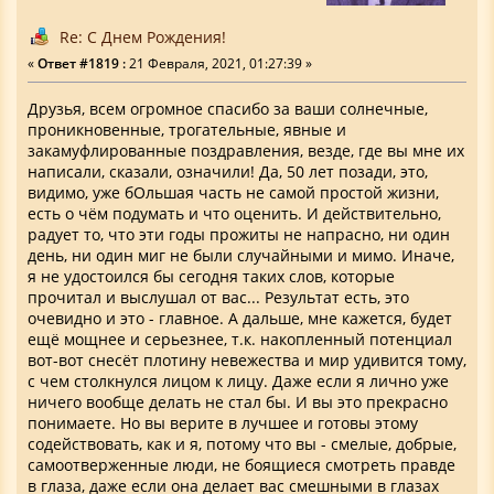
Re: С Днем Рождения!
«
Ответ #1819 :
21 Февраля, 2021, 01:27:39 »
Друзья, всем огромное спасибо за ваши солнечные,
проникновенные, трогательные, явные и
закамуфлированные поздравления, везде, где вы мне их
написали, сказали, означили! Да, 50 лет позади, это,
видимо, уже бОльшая часть не самой простой жизни,
есть о чём подумать и что оценить. И действительно,
радует то, что эти годы прожиты не напрасно, ни один
день, ни один миг не были случайными и мимо. Иначе,
я не удостоился бы сегодня таких слов, которые
прочитал и выслушал от вас... Результат есть, это
очевидно и это - главное. А дальше, мне кажется, будет
ещё мощнее и серьезнее, т.к. накопленный потенциал
вот-вот снесёт плотину невежества и мир удивится тому,
с чем столкнулся лицом к лицу. Даже если я лично уже
ничего вообще делать не стал бы. И вы это прекрасно
понимаете. Но вы верите в лучшее и готовы этому
содействовать, как и я, потому что вы - смелые, добрые,
самоотверженные люди, не боящиеся смотреть правде
в глаза, даже если она делает вас смешными в глазах