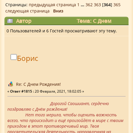
Страницы:
предыдущая страница
1
...
362
363
[
364
]
365
следующая страница
Вниз
Автор
Тема: С Днем
Рождения! (Прочитано 1737161 раз)
0 Пользователей и 6 Гостей просматривают эту тему.
Борис
Re: С Днем Рождения!
«
Ответ #1815 :
20 Февраля, 2021, 18:02:05 »
Дорогой Саошиант, сердечно
поздравляю с Днём рождения!
Нет того мерила, чтобы оценить важность
всего, что происходит и ещё произойдёт в мире с твоим
приходом в этот противоречивый мир. Твоя
просветительская деятельность, направленная на