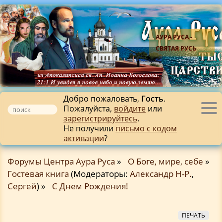
АУРА РУСА -
СВЯТАЯ РУСЬ
Добро пожаловать,
Гость
.
Пожалуйста,
войдите
или
Tog
зарегистрируйтесь
.
nav
Не получили
письмо с кодом
активации
?
Форумы Центра Аура Руса
»
О Боге, мире, себе
»
Гостевая книга
(Модераторы:
Александр Н-Р.
,
Сергей
) »
С Днем Рождения!
ПЕЧАТЬ