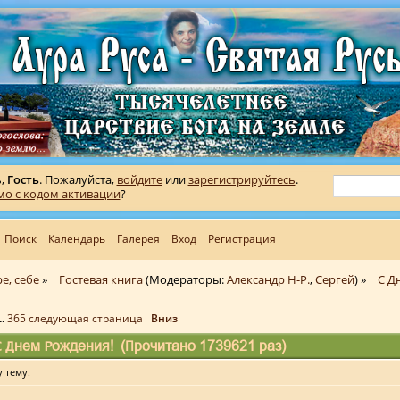
ь,
Гость
. Пожалуйста,
войдите
или
зарегистрируйтесь
.
мо с кодом активации
?
Поиск
Календарь
Галерея
Вход
Регистрация
е, себе
»
Гостевая книга
(Модераторы:
Александр Н-Р.
,
Сергей
) »
С Д
...
365
следующая страница
Вниз
 Днем Рождения! (Прочитано 1739621 раз)
 тему.