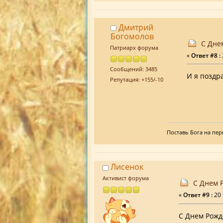
Дмитрий
Богомолов
С Дне
Патриарх форума
«
Ответ #8 :
Сообщений: 3485
И я поздр
Репутация: +155/-10
Поставь Бога на перв
Лисенок
Активист форума
С Днем 
«
Ответ #9 :
20 
С Днем Рожде