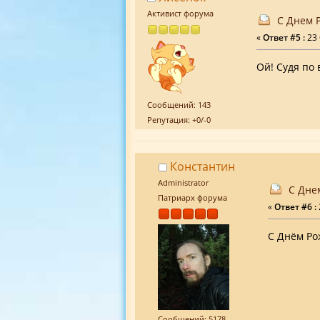
Активист форума
С Днем 
«
Ответ #5 :
23 
Ой! Судя по
Сообщений: 143
Репутация: +0/-0
Константин
Administrator
С Дне
Патриарх форума
«
Ответ #6 :
С Днём Ро
Сообщений: 5178