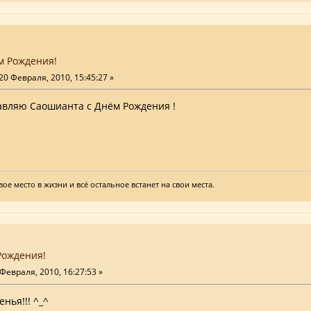
м Рождения!
20 Февраля, 2010, 15:45:27 »
авляю Саошианта с Днём Рождения !
ое место в жизни и всё остальное встанет на свои места.
Рождения!
Февраля, 2010, 16:27:53 »
нья!!! ^_^