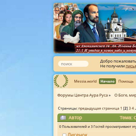
Добро пожаловат
Не получили
пись
Messia.world
Начало
Помощь
Форумы Центра Аура Руса
»
О Боге, мир
Страницы:
предыдущая страница
1
[
2
]
3
4
Автор
Тема: С
0 Пользователей и 3 Гостей просматривают эту
Лисенок