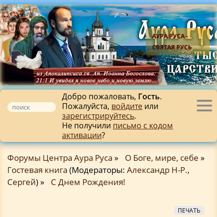
АУРА РУСА -
СВЯТАЯ РУСЬ
Добро пожаловать,
Гость
.
Пожалуйста,
войдите
или
Tog
зарегистрируйтесь
.
nav
Не получили
письмо с кодом
активации
?
Форумы Центра Аура Руса
»
О Боге, мире, себе
»
Гостевая книга
(Модераторы:
Александр Н-Р.
,
Сергей
) »
С Днем Рождения!
ПЕЧАТЬ