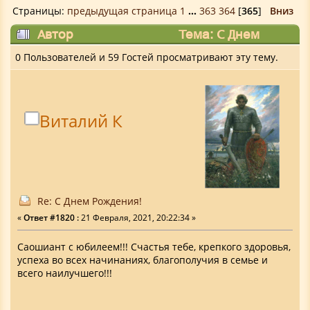
Страницы:
предыдущая страница
1
...
363
364
[
365
]
Вниз
Автор
Тема: С Днем
Рождения! (Прочитано 1737909 раз)
0 Пользователей и 59 Гостей просматривают эту тему.
Виталий К
Re: С Днем Рождения!
«
Ответ #1820 :
21 Февраля, 2021, 20:22:34 »
Саошиант с юбилеем!!! Счастья тебе, крепкого здоровья,
успеха во всех начинаниях, благополучия в семье и
всего наилучшего!!!