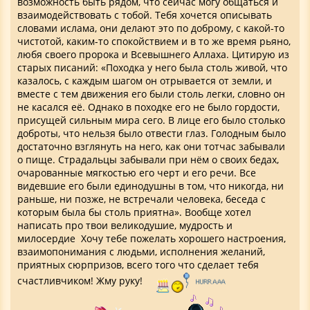
возможность быть рядом, что сейчас могу общаться и
взаимодействовать с тобой. Тебя хочется описывать
словами ислама, они делают это по доброму, с какой-то
чистотой, каким-то спокойствием и в то же время рьяно,
любя своего пророка и Всевышнего Аллаха. Цитирую из
старых писаний: «Походка у него была столь живой, что
казалось, с каждым шагом он отрывается от земли, и
вместе с тем движения его были столь легки, словно он
не касался её. Однако в походке его не было гордости,
присущей сильным мира сего. В лице его было столько
доброты, что нельзя было отвести глаз. Голодным было
достаточно взглянуть на него, как они тотчас забывали
о пище. Страдальцы забывали при нём о своих бедах,
очарованные мягкостью его черт и его речи. Все
видевшие его были единодушны в том, что никогда, ни
раньше, ни позже, не встречали человека, беседа с
которым была бы столь приятна». Вообще хотел
написать про твои великодушие, мудрость и
милосердие Хочу тебе пожелать хорошего настроения,
взаимопонимания с людьми, исполнения желаний,
приятных сюрпризов, всего того что сделает тебя
счастливчиком! Жму руку!