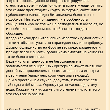
задают провокационный вопрос: как форумчане
относятся к тому, чтобы "очистить планету нашу от того,
что сейчас происходит" - будто на форуме, сайте или в
публикациях Александра Витальевича было что-то
подобное. Нет, идеи очищения и в особенности
очищения мира не только не возводились в абсолют, но
и вообще я не припомню, что бы кто-то когда-то
обсуждал.
Кредо Александра Витальевича известно - гуманность, а
также чтобы поступать по-справедливому и по-доброму.
Думаю, большинство на форуме это кредо разделяют и
прежде всего с высоты гуманнизма смотрят на какие бы
то ни было очищения.
Ведь чистота - ценность не безусловная и в
зависимости от выбранных критериев может иметь как
достойные проявления, так сомнительные, а иногда и
преступные (например, криминал или геноцид).
Да и в простейшем случае: допустим, в канистре есть
1/5 воды и 4/5 масла. Одному нужно масло, а другому
вода. Каждый из них скажет, что степень чистоты того,
что ему нужно разная.
«
Последнее редактирование: 13 Апреля, 2024, 10:19:57
»