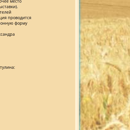
очее место
ыставки).
ителей
ация проводится
ционную форму
ксандра
тулина: