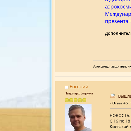
аэрокосми
Междунар
презента
Дополнител
Александр, защитник л
Евгений
Патриарх форума
Вышла
«
Ответ #6 :
НОВОСТЬ.
C 16 по 1
Киевской 