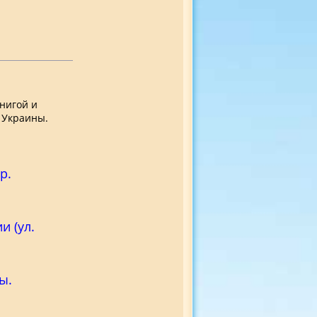
нигой и
 Украины.
р.
и (ул.
ы.