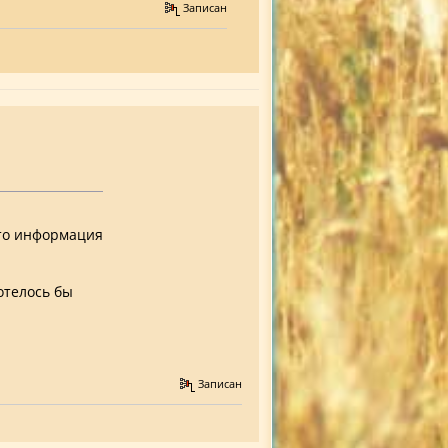
Записан
что информация
отелось бы
Записан