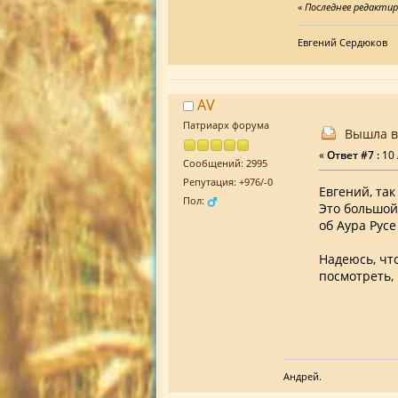
«
Последнее редактиро
Евгений Сердюков
AV
Патриарх форума
Вышла в
«
Ответ #7 :
10 
Сообщений: 2995
Репутация: +976/-0
Евгений, так
Пол:
Это большой
об Аура Рус
Надеюсь, чт
посмотреть, 
Андрей.