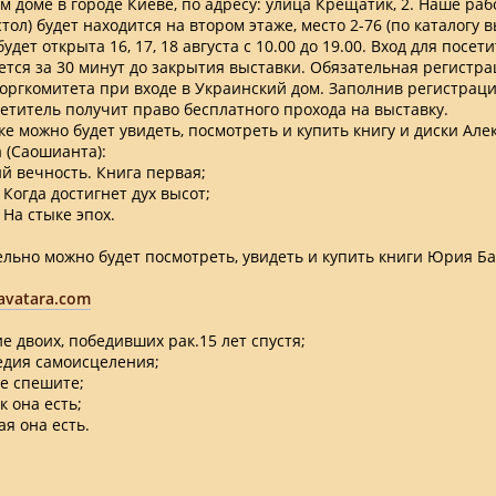
м доме в городе Киеве, по адресу: улица Крещатик, 2. Наше раб
тол) будет находится на втором этаже, место 2-76 (по каталогу в
удет открыта 16, 17, 18 августа с 10.00 до 19.00. Вход для посет
тся за 30 минут до закрытия выставки. Обязательная регистр
 оргкомитета при входе в Украинский дом. Заполнив регистра
етитель получит право бесплатного прохода на выставку.
ке можно будет увидеть, посмотреть и купить книгу и диски Але
 (Саошианта):
 вечность. Книга первая;
Когда достигнет дух высот;
 На стыке эпох.
льно можно будет посмотреть, увидеть и купить книги Юрия Ба
avatara.com
е двоих, победивших рак.15 лет спустя;
дия самоисцеления;
е спешите;
к она есть;
я она есть.