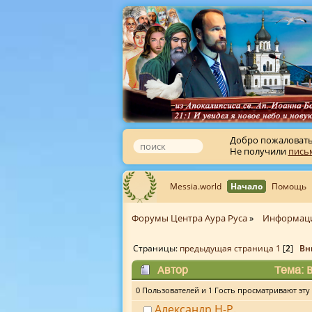
Добро пожаловат
Не получили
пись
Messia.world
Начало
Помощь
Форумы Центра Аура Руса
»
Информац
Страницы:
предыдущая страница
1
[
2
]
Вн
Автор
Тема: В
0 Пользователей и 1 Гость просматривают эту 
Александр Н-Р.