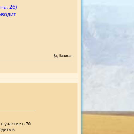
а, 26)
оводит
Записан
ь участие в 7й
одить в