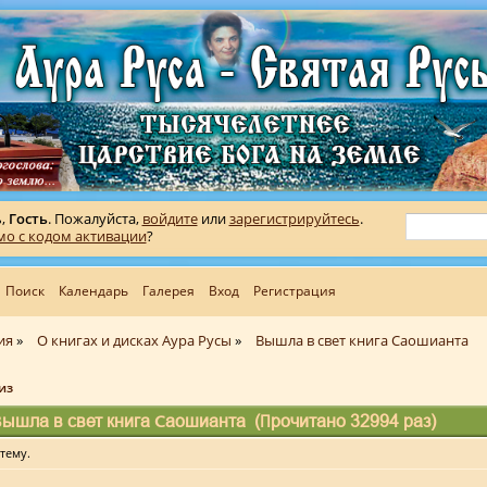
ь,
Гость
. Пожалуйста,
войдите
или
зарегистрируйтесь
.
мо с кодом активации
?
Поиск
Календарь
Галерея
Вход
Регистрация
ия
»
О книгах и дисках Аура Русы
»
Вышла в свет книга Саошианта
из
ышла в свет книга Саошианта (Прочитано 32994 раз)
тему.