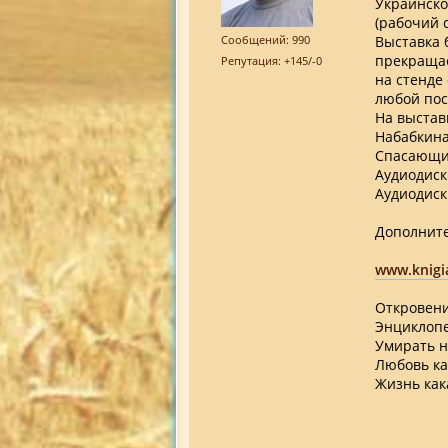
Украинско
(рабочий с
Выставка б
Сообщений: 990
прекращае
Репутация: +145/-0
на стенде
любой пос
На выстав
Набабкина
Спасающий
Аудиодиск 
Аудиодиск
Дополните
www.knigi
Откровени
Энциклопе
Умирать н
Любовь ка
Жизнь кака