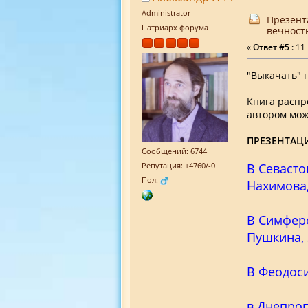
Administrator
Презент
Патриарх форума
вечность
«
Ответ #5 :
11 
"Выкачать" н
Книга распр
автором мож
ПРЕЗЕНТАЦ
Сообщений: 6744
В Севасто
Репутация: +4760/-0
Пол:
Нахимова,
В Симферо
Пушкина, 
В Феодоси
в Днепроп