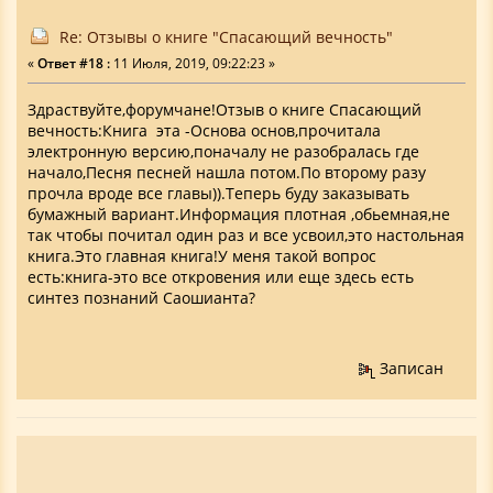
Re: Отзывы о книге "Спасающий вечность"
«
Ответ #18 :
11 Июля, 2019, 09:22:23 »
Здраствуйте,форумчане!Отзыв о книге Спасающий
вечность:Книга эта -Основа основ,прочитала
электронную версию,поначалу не разобралась где
начало,Песня песней нашла потом.По второму разу
прочла вроде все главы)).Теперь буду заказывать
бумажный вариант.Информация плотная ,обьемная,не
так чтобы почитал один раз и все усвоил,это настольная
книга.Это главная книга!У меня такой вопрос
есть:книга-это все откровения или еще здесь есть
синтез познаний Саошианта?
Записан