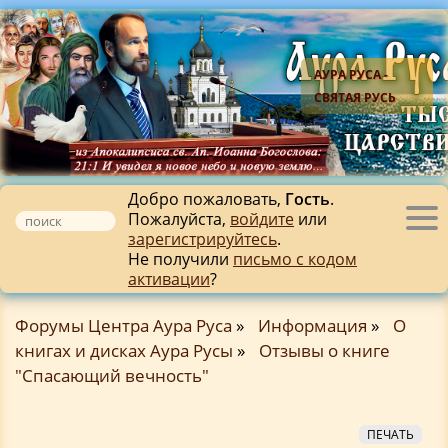
АУРА РУСА -
СВЯТАЯ РУСЬ
Добро пожаловать,
Гость
.
Пожалуйста,
войдите
или
Tog
зарегистрируйтесь
.
nav
Не получили
письмо с кодом
активации
?
Форумы Центра Аура Руса
»
Информация
»
О
книгах и дисках Аура Русы
»
Отзывы о книге
"Спасающий вечность"
ПЕЧАТЬ