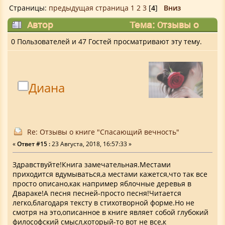
Страницы:
предыдущая страница
1
2
3
[
4
]
Вниз
Автор
Тема: Отзывы о
книге "Спасающий вечность" (Прочитано
0 Пользователей и 47 Гостей просматривают эту тему.
90444 раз)
Диана
Re: Отзывы о книге "Спасающий вечность"
«
Ответ #15 :
23 Августа, 2018, 16:57:33 »
Здравствуйте!Книга замечательная.Местами
приходится вдумываться,а местами кажется,что так все
просто описано,как например яблочные деревья в
Двараке!А песня песней-просто песня!Читается
легко,благодаря тексту в стихотворной форме.Но не
смотря на это,описанное в книге являет собой глубокий
философский смысл,который-то вот не все,к