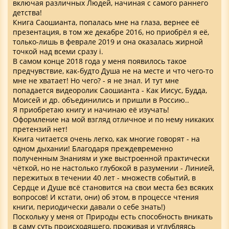
включая различных Людей, начиная с самого раннего
детства!
Книга Саошианта, попалась мне на глаза, вернее её
презентация, в том же декабре 2016, но приобрёл я её,
только-лишь в феврале 2019 и она оказалась жирной
точкой над всеми сразу i.
В самом конце 2018 года у меня появилось такое
предчувствие, как-будто Душа не на месте и что чего-то
мне не хватает! Но чего? - я не знал. И тут мне
попадается видеоролик Саошианта - Как Иисус, Будда,
Моисей и др. объединились и пришли в Россию..
Я приобретаю книгу и начинаю её изучать!
Оформление на мой взгляд отличное и по нему никаких
претензий нет!
Книга читается очень легко, как многие говорят - на
одном дыхании! Благодаря преждевременно
полученным Знаниям и уже выстроенной практически
чёткой, но не настолько глубокой в разумении - Линией,
пережитых в течении 40 лет - множеств событий, в
Сердце и Душе всё становится на свои места без всяких
вопросов! И кстати, они) об этом, в процессе чтения
книги, периодически давали о себе знать!)
Поскольку у меня от Природы есть способность вникать
в саму суть происходящего, проживая и углубляясь