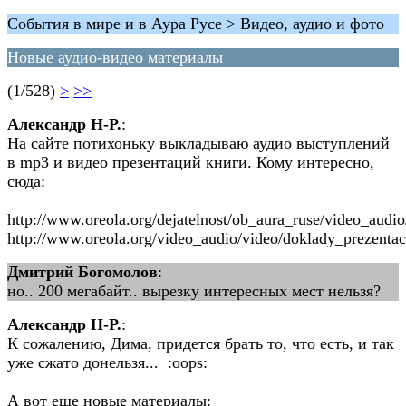
События в мире и в Аура Русе > Видео, аудио и фото
Новые аудио-видео материалы
(1/528)
>
>>
Александр Н-Р.
:
На сайте потихоньку выкладываю аудио выступлений
в mp3 и видео презентаций книги. Кому интересно,
сюда:
http://www.oreola.org/dejatelnost/ob_aura_ruse/video_audio
http://www.oreola.org/video_audio/video/doklady_prezentaci
Дмитрий Богомолов
:
но.. 200 мегабайт.. вырезку интересных мест нельзя?
Александр Н-Р.
:
К сожалению, Дима, придется брать то, что есть, и так
уже сжато донельзя... :oops:
А вот еще новые материалы: