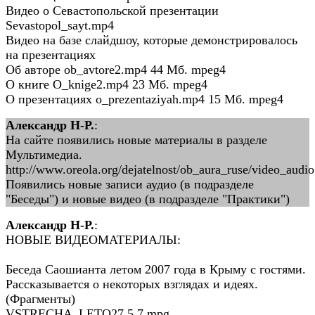
Видео о Севастопольской презентации
Sevastopol_sayt.mp4
Видео на базе слайдшоу, которые демонстрировалось
на презентациях
Об авторе ob_avtore2.mp4 44 Мб. mpeg4
О книге O_knige2.mp4 23 Мб. mpeg4
О презентациях o_prezentaziyah.mp4 15 Мб. mpeg4
Александр Н-Р.
:
На сайте появились новые материалы в разделе
Мультимедиа.
http://www.oreola.org/dejatelnost/ob_aura_ruse/video_audio
Появились новые записи аудио (в подразделе
"Беседы") и новые видео (в подразделе "Практики")
Александр Н-Р.
:
НОВЫЕ ВИДЕОМАТЕРИАЛЫ:
Беседа Саошианта летом 2007 года в Крыму с гостями.
Рассказывается о некоторых взглядах и идеях.
(Фрагменты)
VSTRECHA_LETO27.5.7.mpg