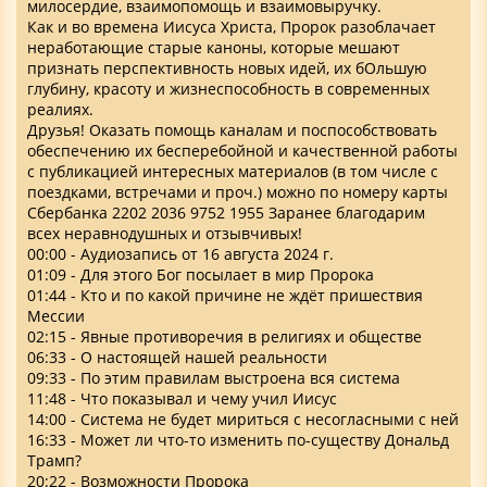
милосердие, взаимопомощь и взаимовыручку.
Как и во времена Иисуса Христа, Пророк разоблачает
неработающие старые каноны, которые мешают
признать перспективность новых идей, их бОльшую
глубину, красоту и жизнеспособность в современных
реалиях.
Друзья! Оказать помощь каналам и поспособствовать
обеспечению их бесперебойной и качественной работы
с публикацией интересных материалов (в том числе с
поездками, встречами и проч.) можно по номеру карты
Сбербанка 2202 2036 9752 1955 Заранее благодарим
всех неравнодушных и отзывчивых!
00:00 - Аудиозапись от 16 августа 2024 г.
01:09 - Для этого Бог посылает в мир Пророка
01:44 - Кто и по какой причине не ждёт пришествия
Мессии
02:15 - Явные противоречия в религиях и обществе
06:33 - О настоящей нашей реальности
09:33 - По этим правилам выстроена вся система
11:48 - Что показывал и чему учил Иисус
14:00 - Система не будет мириться с несогласными с ней
16:33 - Может ли что-то изменить по-существу Дональд
Трамп?
20:22 - Возможности Пророка