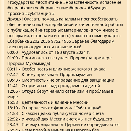
#государство #воспитание #нравственность #спасение
#вера #христос #пришествие #пророк #будущее
#россия #субстанция #
Друзья! Оказать помощь каналам и поспособствовать
обеспечению их бесперебойной и качественной работы
с публикацией интересных материалов (в том числе с
поездками, встречами и проч.) можно по номеру карты
Сбербанка 2202 2036 9752 1955 Заранее благодарим
всех неравнодушных и отзывчивых!
00:00 - Аудиозапись от 16 августа 2024 г.
01:09 - Против чего выступает Пророк (на примере
Пророка Мухаммеда)
03:11 - Особенность и влияние женского начала
07:42 - К чему призывает Пророк мужчин
09:43 - Смертность - не оправдание для вакцинации
11:41 - О причинах спада рождаемости детей
12:06 - Откуда берут начало сатанизм и проблемы в
мире
15:58 - Деятельность и влияние Мессии
18:10 - О параллелях с фильмом "Субстанция"
21:53 - С какой целью публикуется номер счёта
22:52 - У чуждой для Мессии системы нет будущего
23:49 - Почему ожидания от Церкви не оправдываются
26:54 - Чему подобна нынешняя Церковь без