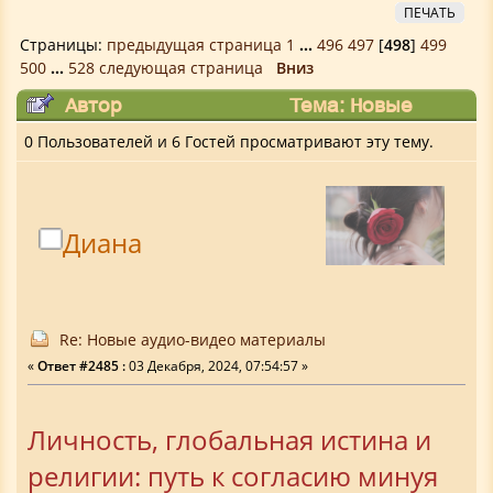
ПЕЧАТЬ
Страницы:
предыдущая страница
1
...
496
497
[
498
]
499
500
...
528
следующая страница
Вниз
Автор
Тема: Новые
аудио-видео материалы (Прочитано
0 Пользователей и 6 Гостей просматривают эту тему.
2712461 раз)
Диана
Re: Новые аудио-видео материалы
«
Ответ #2485 :
03 Декабря, 2024, 07:54:57 »
Личность, глобальная истина и
религии: путь к согласию минуя