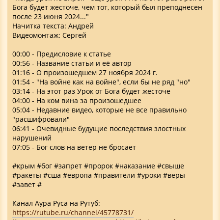
Бога будет жесточе, чем тот, который был преподнесен
после 23 июня 2024..."
Начитка текста: Андрей
Видеомонтаж: Сергей
00:00 - Предисловие к статье
00:56 - Название статьи и её автор
01:16 - О произошедшем 27 ноября 2024 г.
01:54 - "На войне как на войне", если бы не ряд "но"
03:14 - На этот раз Урок от Бога будет жесточе
04:00 - На ком вина за произошедшее
05:04 - Недавние видео, которые не все правильно
"расшифровали"
06:41 - Очевидные будущие последствия злостных
нарушений
07:05 - Бог слов на ветер не бросает
#крым #бог #запрет #пророк #наказание #свыше
#ракеты #сша #европа #правители #уроки #веры
#завет #
Канал Аура Руса на Рутуб:
https://rutube.ru/channel/45778731/