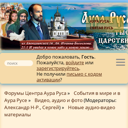
АУРА РУСА -
СВЯТАЯ РУСЬ
Добро пожаловать,
Гость
.
Пожалуйста,
войдите
или
Tog
зарегистрируйтесь
.
nav
Не получили
письмо с кодом
активации
?
Форумы Центра Аура Руса
»
События в мире и в
Аура Русе
»
Видео, аудио и фото
(Модераторы:
Александр Н-Р.
,
Сергей
) »
Новые аудио-видео
материалы