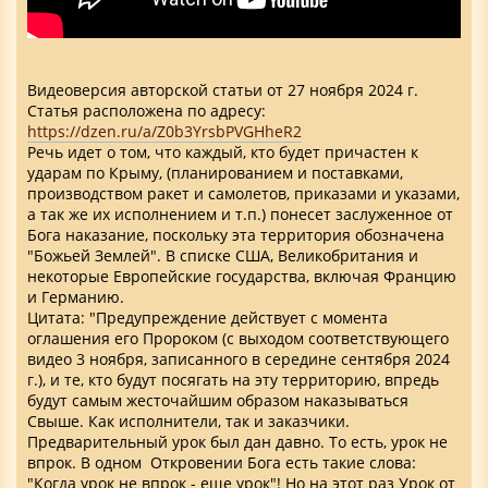
Видеоверсия авторской статьи от 27 ноября 2024 г.
Статья расположена по адресу:
https://dzen.ru/a/Z0b3YrsbPVGHheR2
Речь идет о том, что каждый, кто будет причастен к
ударам по Крыму, (планированием и поставками,
производством ракет и самолетов, приказами и указами,
а так же их исполнением и т.п.) понесет заслуженное от
Бога наказание, поскольку эта территория обозначена
"Божьей Землей". В списке США, Великобритания и
некоторые Европейские государства, включая Францию
и Германию.
Цитата: "Предупреждение действует с момента
оглашения его Пророком (с выходом соответствующего
видео 3 ноября, записанного в середине сентября 2024
г.), и те, кто будут посягать на эту территорию, впредь
будут самым жесточайшим образом наказываться
Свыше. Как исполнители, так и заказчики.
Предварительный урок был дан давно. То есть, урок не
впрок. В одном Откровении Бога есть такие слова:
"Когда урок не впрок - еще урок"! Но на этот раз Урок от