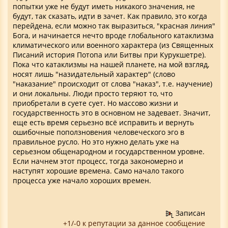
попытки уже не будут иметь никакого значения, не
будут, так сказать, идти в зачет. Как правило, это когда
перейдена, если можно так выразиться, "красная линия"
Бога, и начинается нечто вроде глобального катаклизма
климатического или военного характера (из Священных
Писаний история Потопа или Битвы при Курукшетре).
Пока что катаклизмы на нашей планете, на мой взгляд,
носят лишь "назидательный характер" (слово
"наказание" происходит от слова "наказ", т.е. научение)
и они локальны. Люди просто теряют то, что
приобретали в суете сует. Но массово жизни и
государственность это в основном не задевает. Значит,
еще есть время серьезно всё исправить и вернуть
ошибочные поползновения человеческого эго в
правильное русло. Но это нужно делать уже на
серьезном общенародном и государственном уровне.
Если начнем этот процесс, тогда закономерно и
наступят хорошие времена. Само начало такого
процесса уже начало хороших времен.
Записан
+1/-0 к репутации за данное сообщение