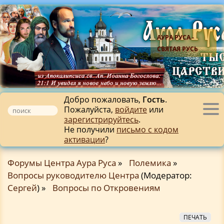
АУРА РУСА -
СВЯТАЯ РУСЬ
Добро пожаловать,
Гость
.
Пожалуйста,
войдите
или
Tog
зарегистрируйтесь
.
nav
Не получили
письмо с кодом
активации
?
Форумы Центра Аура Руса
»
Полемика
»
Вопросы руководителю Центра
(Модератор:
Сергей
) »
Вопросы по Откровениям
ПЕЧАТЬ