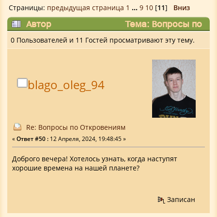
Страницы:
предыдущая страница
1
...
9
10
[
11
]
Вниз
Автор
Тема: Вопросы по
Откровениям (Прочитано 150570 раз)
0 Пользователей и 11 Гостей просматривают эту тему.
blago_oleg_94
Re: Вопросы по Откровениям
«
Ответ #50 :
12 Апреля, 2024, 19:48:45 »
Доброго вечера! Хотелось узнать, когда наступят
хорошие времена на нашей планете?
Записан