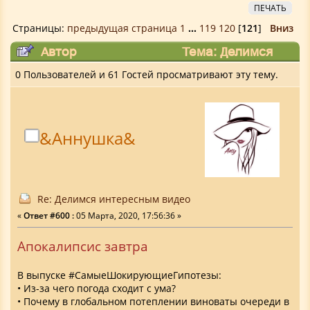
ПЕЧАТЬ
Страницы:
предыдущая страница
1
...
119
120
[
121
]
Вниз
Автор
Тема: Делимся
интересным видео (Прочитано 1222185
0 Пользователей и 61 Гостей просматривают эту тему.
раз)
&Аннушка&
Re: Делимся интересным видео
«
Ответ #600 :
05 Марта, 2020, 17:56:36 »
Апокалипсис завтра
В выпуске #СамыеШокирующиеГипотезы:
• Из-за чего погода сходит с ума?
• Почему в глобальном потеплении виноваты очереди в