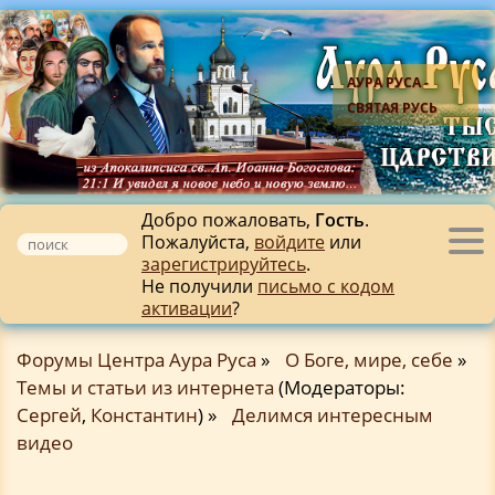
АУРА РУСА -
СВЯТАЯ РУСЬ
Добро пожаловать,
Гость
.
Пожалуйста,
войдите
или
Tog
зарегистрируйтесь
.
nav
Не получили
письмо с кодом
активации
?
Форумы Центра Аура Руса
»
О Боге, мире, себе
»
Темы и статьи из интернета
(Модераторы:
Сергей
,
Константин
) »
Делимся интересным
видео