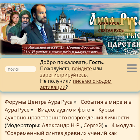
АУРА РУСА -
СВЯТАЯ РУСЬ
Добро пожаловать,
Гость
.
Пожалуйста,
войдите
или
Tog
зарегистрируйтесь
.
nav
Не получили
письмо с кодом
активации
?
Форумы Центра Аура Руса
»
События в мире и в
Аура Русе
»
Видео, аудио и фото
»
Курсы
духовно-нравственного возрождения личности
(Модераторы:
Александр Н-Р.
,
Сергей
) »
4 модуль
"Современный синтез древних учений как