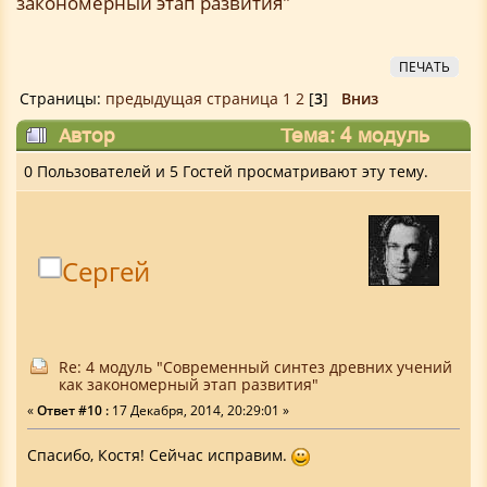
закономерный этап развития"
ПЕЧАТЬ
Страницы:
предыдущая страница
1
2
[
3
]
Вниз
Автор
Тема: 4 модуль
"Современный синтез древних учений как
0 Пользователей и 5 Гостей просматривают эту тему.
закономерный этап развития" (Прочитано
46623 раз)
Сергей
Re: 4 модуль "Современный синтез древних учений
как закономерный этап развития"
«
Ответ #10 :
17 Декабря, 2014, 20:29:01 »
Спасибо, Костя! Сейчас исправим.