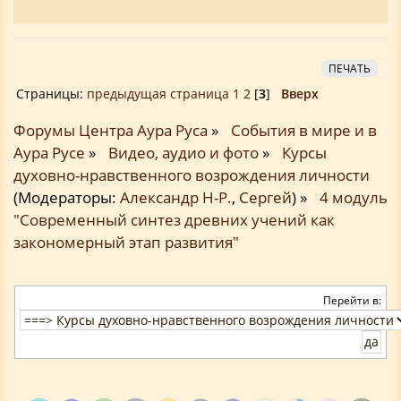
ПЕЧАТЬ
Страницы:
предыдущая страница
1
2
[
3
]
Вверх
Форумы Центра Аура Руса
»
События в мире и в
Аура Русе
»
Видео, аудио и фото
»
Курсы
духовно-нравственного возрождения личности
(Модераторы:
Александр Н-Р.
,
Сергей
) »
4 модуль
"Современный синтез древних учений как
закономерный этап развития"
Перейти в: