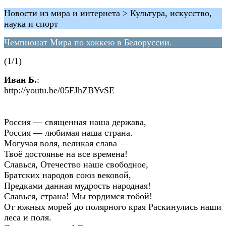
Новости из мира и интернета > Культура, искусство,
наука и спорт
Чемпионат Мира по хоккею в Белоруссии.
(1/1)
Иван Б.
:
http://youtu.be/05FJhZBYvSE
Россия — священная наша держава,
Россия — любимая наша страна.
Могучая воля, великая слава —
Твоё достоянье на все времена!
Славься, Отечество наше свободное,
Братских народов союз вековой,
Предками данная мудрость народная!
Славься, страна! Мы гордимся тобой!
От южных морей до полярного края Раскинулись наши
леса и поля.