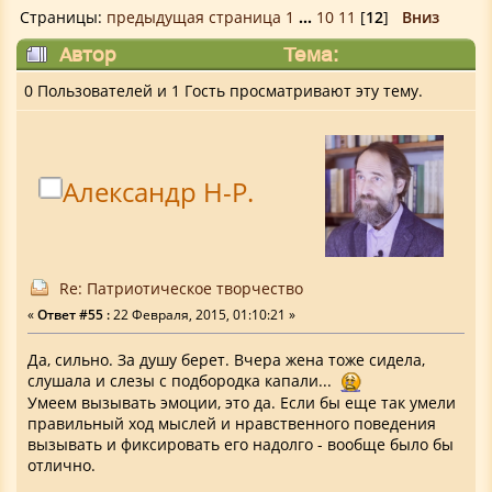
Страницы:
предыдущая страница
1
...
10
11
[
12
]
Вниз
Автор
Тема:
Патриотическое творчество (Прочитано
0 Пользователей и 1 Гость просматривают эту тему.
139255 раз)
Александр Н-Р.
Re: Патриотическое творчество
«
Ответ #55 :
22 Февраля, 2015, 01:10:21 »
Да, сильно. За душу берет. Вчера жена тоже сидела,
слушала и слезы с подбородка капали...
Умеем вызывать эмоции, это да. Если бы еще так умели
правильный ход мыслей и нравственного поведения
вызывать и фиксировать его надолго - вообще было бы
отлично.