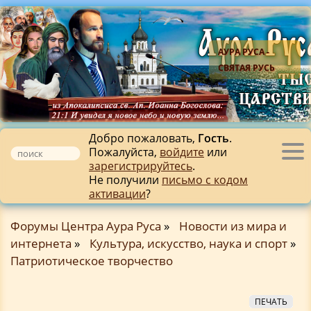
АУРА РУСА -
СВЯТАЯ РУСЬ
Добро пожаловать,
Гость
.
Пожалуйста,
войдите
или
Tog
зарегистрируйтесь
.
nav
Не получили
письмо с кодом
активации
?
Форумы Центра Аура Руса
»
Новости из мира и
интернета
»
Культура, искусство, наука и спорт
»
Патриотическое творчество
ПЕЧАТЬ