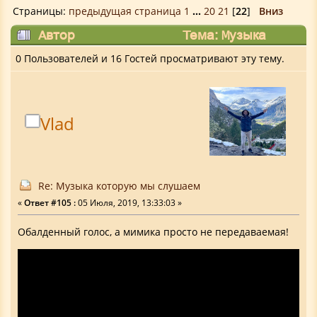
Страницы:
предыдущая страница
1
...
20
21
[
22
]
Вниз
Автор
Тема: Музыка
которую мы слушаем (Прочитано 242406
0 Пользователей и 16 Гостей просматривают эту тему.
раз)
Vlad
Re: Музыка которую мы слушаем
«
Ответ #105 :
05 Июля, 2019, 13:33:03 »
Обалденный голос, а мимика просто не передаваемая!