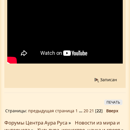
Записан
ПЕЧАТЬ
Страницы:
предыдущая страница
1
...
20
21
[
22
]
Вверх
Форумы Центра Аура Руса
»
Новости из мира и
интернета
»
Культура, искусство, наука и спорт
»