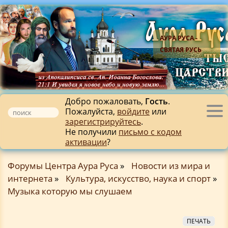
АУРА РУСА -
СВЯТАЯ РУСЬ
Добро пожаловать,
Гость
.
Пожалуйста,
войдите
или
Tog
зарегистрируйтесь
.
nav
Не получили
письмо с кодом
активации
?
Форумы Центра Аура Руса
»
Новости из мира и
интернета
»
Культура, искусство, наука и спорт
»
Музыка которую мы слушаем
ПЕЧАТЬ