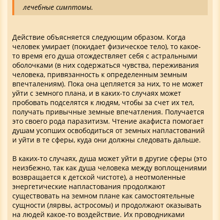
лечебные симптомы.
Действие объясняется следующим образом. Когда
человек умирает (покидает физическое тело), то какое-
то время его душа отождествляет себя с астральными
оболочками (в них содержаться чувства, переживания
человека, привязанность к определенным земным
впечталениям). Пока она цепляется за них, то не может
уйти с земного плана, и в каких-то случаях может
пробовать подселятся к людям, чтобы за счет их тел,
получать привычные земные впечатления. Получается
это своего рода паразитизм. Чтение акафиста помогает
душам усопших освободиться от земных напластований
и уйти в те сферы, куда они должны следовать дальше.
В каких-то случаях, душа может уйти в другие сферы (это
неизбежно, так как душа человека между воплощениями
возвращается к детской чистоте), а неотмоленные
энергетические напластования продолжают
существовать на земном плане как самостоятельные
сущности (лярвы, астросомы) и продолжают оказывать
на людей какое-то воздействие. Их проводниками