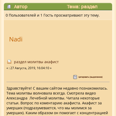
Автор
Тема: раздел
молитвы акафист (Прочитано 7114 раз)
0 Пользователей и 1 Гость просматривают эту тему.
Nadi
раздел молитвы акафист
«
:
27 Августа, 2019, 16:04:10 »
Цитировать (выделенное)
Здравствуйте! С вашим сайтом недавно познакомилась.
Тема молитвы волновала всегда. Смотрела видео
Александра Лечебной молитвы. Читала некоторые
статьи. Вопрос по коментарию акафиста. Акафист за
умерших (подразумевается, что мы молимся за
умерших). Каким образом он помогает с концентрацией