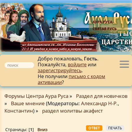
АУРА РУСА -
СВЯТАЯ РУСЬ
Добро пожаловать,
Гость
.
Пожалуйста,
войдите
или
Tog
зарегистрируйтесь
.
nav
Не получили
письмо с кодом
активации
?
Форумы Центра Аура Руса
»
Раздел для новичков
»
Ваше мнение
(Модераторы:
Александр Н-Р.
,
Константин
) »
раздел молитвы акафист
ОТВЕТ
ПЕЧАТЬ
Страницы: [
1
]
Вниз