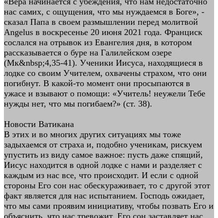
«Вера начинается с убеждения, что нам недостаточно
нас самих, с ощущения, что мы нуждаемся в Боге», -
сказал Папа в своем размышлении перед молитвой
Angelus в воскресенье 20 июня 2021 года. Франциск
сослался на отрывок из Евангелия дня, в котором
рассказывается о буре на Галилейском озере
(Мк&nbsp;4,35-41). Ученики Иисуса, находящиеся в
лодке со своим Учителем, охвачены страхом, что они
погибнут. В какой-то момент они просыпаются в
ужасе и взывают о помощи: «Учитель! неужели Тебе
нужды нет, что мы погибаем?» (ст. 38).
Новости Ватикана
В этих и во многих других ситуациях мы тоже
задыхаемся от страха и, подобно ученикам, рискуем
упустить из виду самое важное: пусть даже спящий,
Иисус находится в одной лодке с нами и разделяет с
каждым из нас все, что происходит. И если с одной
стороны Его сон нас обескураживает, то с другой этот
факт является для нас испытанием. Господь ожидает,
что мы сами проявим инициативу, чтобы позвать Его и
объяснить, что нас тревожит. Его сон заставляет нас