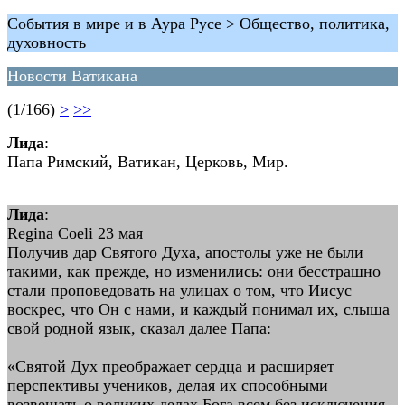
События в мире и в Аура Русе > Общество, политика,
духовность
Новости Ватикана
(1/166)
>
>>
Лида
:
Папа Римский, Ватикан, Церковь, Мир.
Лида
:
Regina Coeli 23 мая
Получив дар Святого Духа, апостолы уже не были
такими, как прежде, но изменились: они бесстрашно
стали проповедовать на улицах о том, что Иисус
воскрес, что Он с нами, и каждый понимал их, слыша
свой родной язык, сказал далее Папа:
«Святой Дух преображает сердца и расширяет
перспективы учеников, делая их способными
возвещать о великих делах Бога всем без исключения,