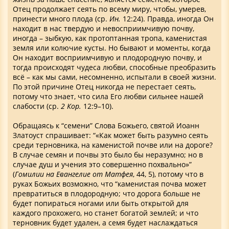
Отец продолжает сеять по всему миру, чтобы, умерев,
принести много плода (ср.
Ин.
12:24). Правда, иногда Он
находит в нас твердую и невосприимчивую почву,
иногда – зыбкую, как протоптанная тропа, каменистая
земля или колючие кусты. Но бывают и моменты, когда
Он находит восприимчивую и плодородную почву, и
тогда происходят чудеса любви, способные преобразить
всё – как мы сами, несомненно, испытали в своей жизни.
По этой причине Отец никогда не перестает сеять,
потому что знает, что сила Его любви сильнее нашей
слабости (ср.
2 Кор.
12:9–10).
Обращаясь к “семени” Слова Божьего, святой Иоанн
Златоуст спрашивает: “«Как может быть разумно сеять
среди терновника, на каменистой почве или на дороге?
В случае семян и почвы это было бы неразумно; но в
случае душ и учения это совершенно похвально»”
(
Гомилии на Евангелие от Матфея
, 44, 5), потому что в
руках Божьих возможно, что “каменистая почва может
превратиться в плодородную; что дорога больше не
будет попираться ногами или быть открытой для
каждого прохожего, но станет богатой землей; и что
терновник будет удален, а семя будет наслаждаться