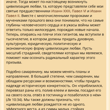
иначе. Тогда может по-настоящему возникнуть
цивилизация любви, та, которую представляли себе мои
святые предшественники
Иоанн XXIII
,
Павел VI
и
Иоанн
Павел II
. Вместе с многочисленными пророками и
мучениками прошлого века они понимали, что на самые
глубины человеческого сердца и в ужасы войны может
ответить только милосердие, порождая новые начала.
Теперь, опираясь на плечи этих гигантов, мы вступили в
тысячелетие, в котором должны придать духовную,
культурную, юридическую, политическую и
экономическую форму цивилизации любви. Пусть
масштаб страданий, свидетелями которых мы являемся,
поможет нам осознать радикальный характер этого
призыва.
Подобно самарянину, мы можем менять планы и
направление. В большей степени, чем самарянин, мы
обладаем ресурсами и возможностями, чтобы придать
надежде историческую конкретность. Он «приблизился,
перевязал раны его, полив елеем и вином, посадил его
на своего осла, отвёз в гостиницу и позаботился о нём»
(
Лк
10:34). Мы также должны признать, что
«цивилизация любви рождается не из одного,
эффектного жеста, а из суммы малых, стойких