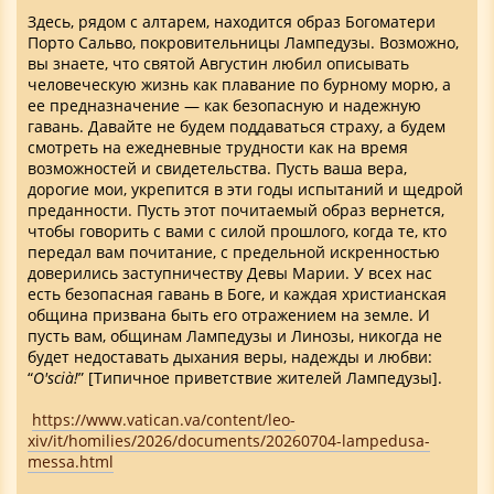
Здесь, рядом с алтарем, находится образ Богоматери
Порто Сальво, покровительницы Лампедузы. Возможно,
вы знаете, что святой Августин любил описывать
человеческую жизнь как плавание по бурному морю, а
ее предназначение — как безопасную и надежную
гавань. Давайте не будем поддаваться страху, а будем
смотреть на ежедневные трудности как на время
возможностей и свидетельства. Пусть ваша вера,
дорогие мои, укрепится в эти годы испытаний и щедрой
преданности. Пусть этот почитаемый образ вернется,
чтобы говорить с вами с силой прошлого, когда те, кто
передал вам почитание, с предельной искренностью
доверились заступничеству Девы Марии. У всех нас
есть безопасная гавань в Боге, и каждая христианская
община призвана быть его отражением на земле. И
пусть вам, общинам Лампедузы и Линозы, никогда не
будет недоставать дыхания веры, надежды и любви:
“
O'scià!
” [Типичное приветствие жителей Лампедузы].
https://www.vatican.va/content/leo-
xiv/it/homilies/2026/documents/20260704-lampedusa-
messa.html