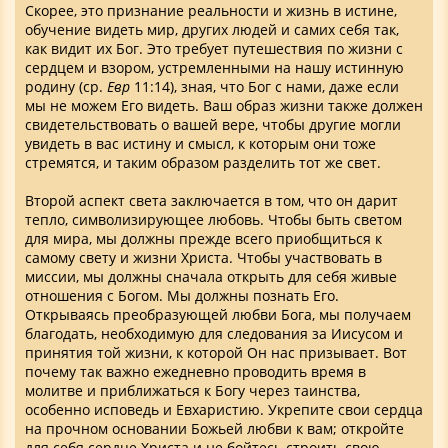
Скорее, это признание реальности и жизнь в истине,
обучение видеть мир, других людей и самих себя так,
как видит их Бог. Это требует путешествия по жизни с
сердцем и взором, устремленными на нашу истинную
родину (ср.
Евр
11:14), зная, что Бог с нами, даже если
мы не можем Его видеть. Ваш образ жизни также должен
свидетельствовать о вашей вере, чтобы другие могли
увидеть в вас истину и смысл, к которым они тоже
стремятся, и таким образом разделить тот же свет.
Второй аспект света заключается в том, что он дарит
тепло, символизирующее любовь. Чтобы быть светом
для мира, мы должны прежде всего приобщиться к
самому свету и жизни Христа. Чтобы участвовать в
миссии, мы должны сначала открыть для себя живые
отношения с Богом. Мы должны познать Его.
Открываясь преобразующей любви Бога, мы получаем
благодать, необходимую для следования за Иисусом и
принятия той жизни, к которой Он нас призывает. Вот
почему так важно ежедневно проводить время в
молитве и приближаться к Богу через таинства,
особенно исповедь и Евхаристию. Укрепите свои сердца
на прочном основании Божьей любви к вам; откройте
для себя сердце Христа и не бойтесь строить свою