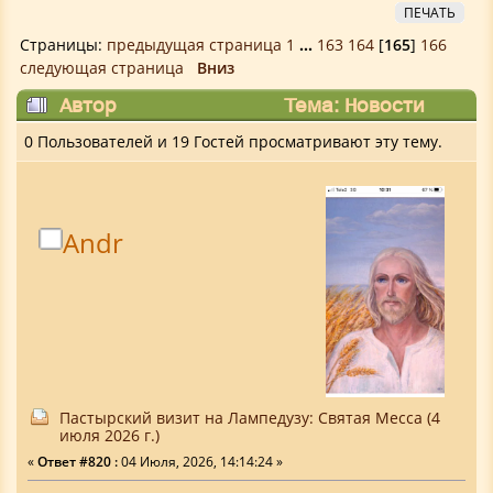
ПЕЧАТЬ
Страницы:
предыдущая страница
1
...
163
164
[
165
]
166
следующая страница
Вниз
Автор
Тема: Новости
Ватикана (Прочитано 281921 раз)
0 Пользователей и 19 Гостей просматривают эту тему.
Аndr
Пастырский визит на Лампедузу: Святая Месса (4
июля 2026 г.)
«
Ответ #820 :
04 Июля, 2026, 14:14:24 »