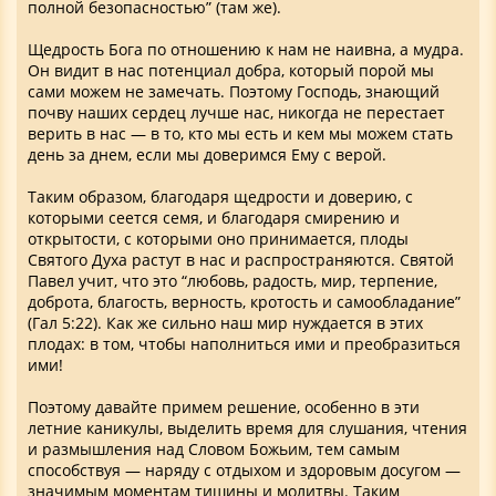
полной безопасностью” (там же).
Щедрость Бога по отношению к нам не наивна, а мудра.
Он видит в нас потенциал добра, который порой мы
сами можем не замечать. Поэтому Господь, знающий
почву наших сердец лучше нас, никогда не перестает
верить в нас — в то, кто мы есть и кем мы можем стать
день за днем, если мы доверимся Ему с верой.
Таким образом, благодаря щедрости и доверию, с
которыми сеется семя, и благодаря смирению и
открытости, с которыми оно принимается, плоды
Святого Духа растут в нас и распространяются. Святой
Павел учит, что это “любовь, радость, мир, терпение,
доброта, благость, верность, кротость и самообладание”
(Гал 5:22). Как же сильно наш мир нуждается в этих
плодах: в том, чтобы наполниться ими и преобразиться
ими!
Поэтому давайте примем решение, особенно в эти
летние каникулы, выделить время для слушания, чтения
и размышления над Словом Божьим, тем самым
способствуя — наряду с отдыхом и здоровым досугом —
значимым моментам тишины и молитвы. Таким