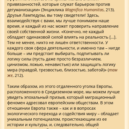
привязанностей, которые служат барьером против
дегуманизации» (Энциклика
Magnifica Humanitas
, 213).
Друзья Лампедузы, вы тому свидетели! Здесь,
взаимодействуя с вами, мы лучше понимаем наше
время, и каждый из нас может проверить направление
своей собственной жизни. «Конечно, не каждый
обладает одинаковой силой влиять на реальность […].
Тем не менее, никто не лишён ответственности. У
каждого своя сфера деятельности, и именно там – нигде
больше – им предстоит выбирать, подпитывать ли
логику силы (пусть даже просто безразличием,
цинизмом, ложью, ненавистью) или защищать логику
мира (правдой, трезвостью, близостью, заботой)» (
там
же
, 212).
Таким образом, из этого отдаленного уголка Европы,
расположенного в Средиземном море, мы можем лучше
увидеть эпохальный призыв, который миграционный
феномен адресовал европейским обществам. В этом
отношении Европа также – как и в вопросах
экологического перехода и содействия миру – обладает
уникальным потенциалом, проистекающим из ее
истории и культуры, и, следовательно, общей