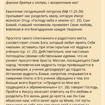
Дорогие братья и сестры, с воскресеньем вас!
Евангелие сегодняшней литургии (
Мф
11:25-30)
призывает нас разделить хвалу, которую Иисус
возносит Отцу, «Господу неба и земли» (ст. 25). Сын
Божий, ставший человеком, проявляет Свою любовь,
вовлекая в это благодарение каждое творение.
Простота такого спонтанного и радостного жеста
соответствует стилю Бога, который любит являть Себя
«малым», оставаясь при этом скрытым «от мудрых и
учёных» (ср. ст. 25). Действительно, они настолько
поглощены своими собственными идеями, что не
узнают присутствия Христа, Мессии, посещающего Свой
народ. Человеческая мудрость тогда превращается в
высокомерие, а учение деградирует до гордости.
Истинная мудрость Божья, напротив, открывается в
смирении плоти, и Его учение обращено к тем, кто
больше всего борется: ««Придите ко Мне все
трудящиеся и обременённые»» (ст. 28), говорит Господь.
Прийти к Иисусу означает ответить на Его любовь и
разделить Его жизнь даже до креста, как Он Сам
объяснил нам: ««Кто хочет идти за Мною, тот пусть
отречется от себя, возьмет крест свой и следует за