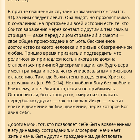
В притче священник случайно «оказывается» там (ст.
31), за ним следует левит. Оба видят, но проходят мимо.
К сожалению, на протяжении всей истории есть те, кто
боится заражения через контакт с другими, тем самым
отрицая — даже перед лицом страданий и смерти —
свое общее происхождение от Бога, бесконечное
достоинство каждого человека и призыв к безграничной
любви. Пришло время признать и подтвердить, что
религиозная принадлежность никогда не должна
становиться причиной дискриминации, как будто вера
имеет границы и не является универсальным призывом
к спасению. Там, где были стены разделения, Христос
разрушил их (ср.
Еф.
2:14). Нет любви к Богу без любви к
ближнему, и нет ближнего, если я не приближусь.
Остановиться, быть тронутым, смириться, плакать
перед болью других — как это делал Иисус — значит
войти в движение любви, движение, через которое Бог
явил Себя.
Дорогие мои, тот, кто позволяет себе быть вовлеченным
в эту динамику сострадания, милосердия, начинает
жить иначе, быть другим гражданином, действовать