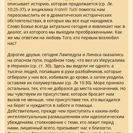
описывает историю, которая продолжается (ср.
Лк.
10:25-37), и энциклика
Fratelli Tutti
помогла нам
переосмыслить ее в драматических исторических
обстоятельствах, в которых мы все еще находимся.
Слово Божье всегда актуально сегодня и вовлекает нас в
диалог, из которого мы выходим преображенными. Как
же мы ответим на любовь Того, кто первым возлюбил
нас?
Дорогие друзья, сегодня Лампедуза и Линоса оказались
на опасном пути, подобном тому, что вел из Иерусалима
в Иерихон (ср. ст. 30). Здесь вы видели не одного, а
тысячи людей, попавших в руки разбойников, которые
отбирали у них все, избивали до крови, а затем уходили,
оставляя их полумертвыми (ср.
Лк
10:30). Море приняло
остальных, тех, кто не добрался до места назначения. Но
мы чувствуем их присутствие, которое бросает нам
вызов не меньше, чем присутствие тех, кто высадился
на берег и нуждается в заботе и помощи.
Действительно, прежде чем приступить к каким-либо
интеллектуальным размышлениям или идеологическим
убеждениям, столкновение с теми, кто лежит перед
нами, лишенный всего, призывает нас к близости.