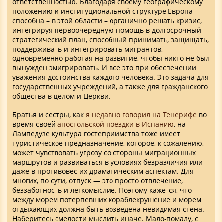
ответственностью. Благодаря своему географическому
положению и институциональной структуре Европа
способна – в этой области – органично решать кризис,
интегрируя первоочередную помощь в долгосрочный
стратегический план, способный принимать, защищать,
поддерживать и интегрировать мигрантов,
одновременно работая на развитие, чтобы никто не был
вынужден эмигрировать. И все это при обеспечении
уважения достоинства каждого человека. Это задача для
государственных учреждений, а также для гражданского
общества в целом и Церкви.
Братья и сестры, как
я недавно говорил на Тенерифе
во
время своей
апостольской поездки в Испанию
, на
Лампедузе культура гостеприимства тоже имеет
туристическое предназначение, которое, к сожалению,
может чувствовать угрозу со стороны миграционных
маршрутов и развиваться в условиях безразличия или
даже в противовес их драматическим аспектам. Для
многих, по сути, отпуск — это просто отвлечение,
беззаботность и легкомыслие. Поэтому кажется, что
между морем потерпевших кораблекрушение и морем
отдыхающих должна быть возведена невидимая стена.
Наберитесь смелости мыслить иначе. Мало-помалу, с