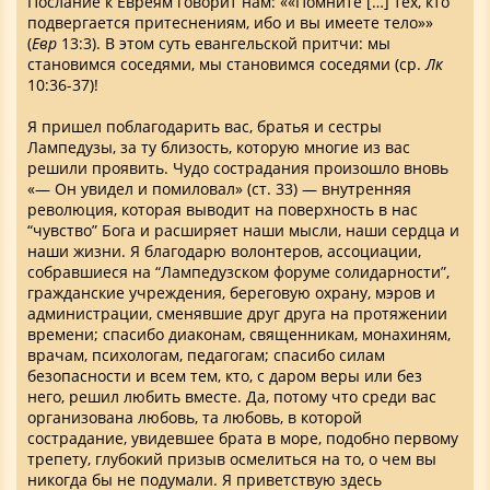
Послание к Евреям говорит нам: ««Помните […] тех, кто
подвергается притеснениям, ибо и вы имеете тело»»
(
Евр
13:3). В этом суть евангельской притчи: мы
становимся соседями, мы становимся соседями (ср.
Лк
10:36-37)!
Я пришел поблагодарить вас, братья и сестры
Лампедузы, за ту близость, которую многие из вас
решили проявить. Чудо сострадания произошло вновь
«— Он увидел и помиловал» (ст. 33) — внутренняя
революция, которая выводит на поверхность в нас
“чувство” Бога и расширяет наши мысли, наши сердца и
наши жизни. Я благодарю волонтеров, ассоциации,
собравшиеся на “Лампедузском форуме солидарности”,
гражданские учреждения, береговую охрану, мэров и
администрации, сменявшие друг друга на протяжении
времени; спасибо диаконам, священникам, монахиням,
врачам, психологам, педагогам; спасибо силам
безопасности и всем тем, кто, с даром веры или без
него, решил любить вместе. Да, потому что среди вас
организована любовь, та любовь, в которой
сострадание, увидевшее брата в море, подобно первому
трепету, глубокий призыв осмелиться на то, о чем вы
никогда бы не подумали. Я приветствую здесь