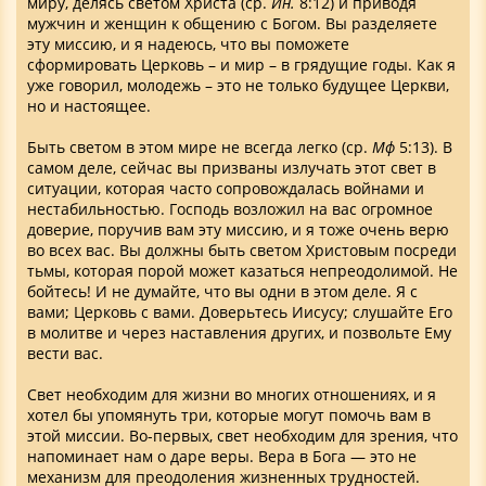
миру, делясь светом Христа (ср.
Ин.
8:12) и приводя
мужчин и женщин к общению с Богом. Вы разделяете
эту миссию, и я надеюсь, что вы поможете
сформировать Церковь – и мир – в грядущие годы. Как я
уже говорил, молодежь – это не только будущее Церкви,
но и настоящее.
Быть светом в этом мире не всегда легко (ср.
Мф
5:13). В
самом деле, сейчас вы призваны излучать этот свет в
ситуации, которая часто сопровождалась войнами и
нестабильностью. Господь возложил на вас огромное
доверие, поручив вам эту миссию, и я тоже очень верю
во всех вас. Вы должны быть светом Христовым посреди
тьмы, которая порой может казаться непреодолимой. Не
бойтесь! И не думайте, что вы одни в этом деле. Я с
вами; Церковь с вами. Доверьтесь Иисусу; слушайте Его
в молитве и через наставления других, и позвольте Ему
вести вас.
Свет необходим для жизни во многих отношениях, и я
хотел бы упомянуть три, которые могут помочь вам в
этой миссии. Во-первых, свет необходим для зрения, что
напоминает нам о даре веры. Вера в Бога — это не
механизм для преодоления жизненных трудностей.