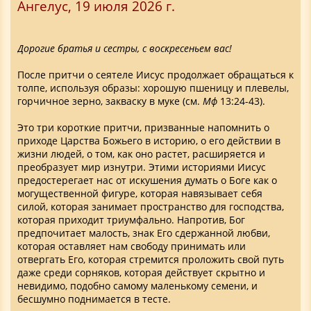
Ангелус, 19 июля 2026 г.
Дорогие братья и сестры, с воскресеньем вас!
После притчи о сеятеле Иисус продолжает обращаться к
толпе, используя образы: хорошую пшеницу и плевелы,
горчичное зерно, закваску в муке (см.
Мф
13:24-43).
Это три короткие притчи, призванные напомнить о
приходе Царства Божьего в историю, о его действии в
жизни людей, о том, как оно растет, расширяется и
преобразует мир изнутри. Этими историями Иисус
предостерегает нас от искушения думать о Боге как о
могущественной фигуре, которая навязывает себя
силой, которая занимает пространство для господства,
которая приходит триумфально. Напротив, Бог
предпочитает малость, знак Его сдержанной любви,
которая оставляет нам свободу принимать или
отвергать Его, которая стремится проложить свой путь
даже среди сорняков, которая действует скрытно и
невидимо, подобно самому маленькому семени, и
бесшумно поднимается в тесте.