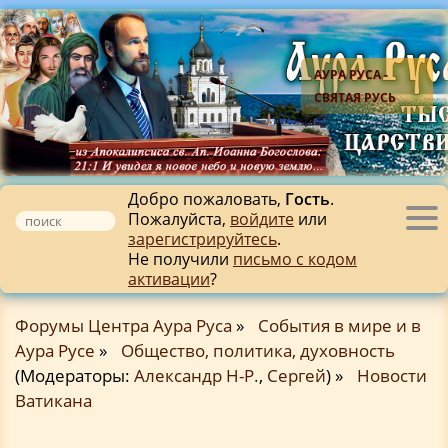
АУРА РУСА -
СВЯТАЯ РУСЬ
Добро пожаловать,
Гость
.
Пожалуйста,
войдите
или
Tog
зарегистрируйтесь
.
nav
Не получили
письмо с кодом
активации
?
Форумы Центра Аура Руса
»
События в мире и в
Аура Русе
»
Общество, политика, духовность
(Модераторы:
Александр Н-Р.
,
Сергей
) »
Новости
Ватикана