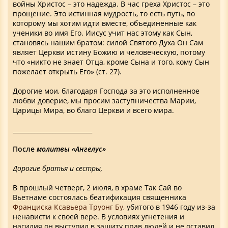
войны Христос – это надежда. В час греха Христос – это
прощение. Это истинная мудрость, то есть путь, по
которому мы хотим идти вместе, объединенные как
ученики во имя Его. Иисус учит нас этому как Сын,
становясь нашим братом: силой Святого Духа Он Сам
являет Церкви истину Божию и человеческую, потому
что «никто не знает Отца, кроме Сына и того, кому Сын
пожелает открыть Его» (ст. 27).
Дорогие мои, благодаря Господа за это исполненное
любви доверие, мы просим заступничества Марии,
Царицы Мира, во благо Церкви и всего мира.
__________________________
После
молитвы «Ангелус»
Дорогие братья и сестры,
В прошлый четверг, 2 июля, в храме Так Сай во
Вьетнаме состоялась беатификация священника
Франциска Ксавьера Труонг Бу
, убитого в 1946 году из-за
ненависти к своей вере. В условиях угнетения и
насилия он выступил в защиту прав людей и не оставил