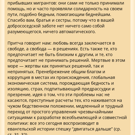
прибывших мигрантов: они сами не только принимали
помощь, но и часто проявляли солидарность на своем
пути, подобно бедным, помогающим беднейшим.
Спасибо вам, братья и сестры, потому что в вашей
добрососедской заботе нет ничего само собой
разумеющегося, ничего автоматического.
Притча говорит нам: любовь всегда заключается в
свободе, а свобода — в решениях. Есть также те, кто
предпочитает не быть близким к другим, и те, кто
предпочитает не принимать решений. Мертвые в этом
море — жертвы как принятых решений, так и
непринятых. Пренебрежение общим благом и
коррупция в местах их происхождения, глобальная
экономическая система, порождающая бедность и
изоляцию, страх, подпитывающий предрассудки и
презрение, идея о том, что эти проблемы нас не
касаются, преступные расчеты тех, кто наживается на
чужом бедственном положении, медленный и трудный
переход от простого управления чрезвычайными
ситуациями к разработке всеобъемлющей и совместной
политики: все это сегодня воспроизводит в
евангельской истории спешку “двигаться дальше” (ср.
ст. 31, 32).