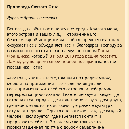
Проповедь Святого Отца
Дорогие братья и сестры,
Бог всегда любит нас в первую очередь. Красота моря,
этого острова и ваших лиц — отражение Его
безвозмездной инициативы: любовь предшествует нам,
окружает нас и объединяет нас. Я благодарен Господу за
возможность посетить вас, следуя по стопам
Папы
Франциска
, который
8 июля 2013 года решил посетить
Лампедузу во время своей первой поездки
в качестве
преемника Петра.
Апостолы, как вы знаете, плавали по Средиземному
морю и на протяжении тысячелетий ощущали
гостеприимство жителей его островов и побережий,
перекрестка цивилизаций. Евангелие звучит везде, где
встречаются народы, где люди приветствуют друг друга,
где переплетаются их истории, где разные культуры
вступают в диалог. Однако оно затихает там, где каждый
человек изолируется, где избегается контакт и
прерывается обмен. В этом смысле только что
провозглашенная притча о добром самарянине