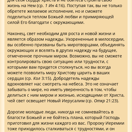
жизнь на Нем (ср.
1
Ин
4:16). Поступая так, вы не только
обретете желаемое исполнение, но и сможете
поделиться теплом Божьей любви и примиряющей
силой Его благодати с окружающими.
Наконец, свет необходим для роста и новой жизни и
является образом надежды. Укорененные в милосердии,
вы особенно призваны быть миротворцами, объединять
окружающих и вселять в других надежду на будущее,
отмеченное прочным миром. Возможно, вы не сможете
контролировать свою ситуацию или трудности, с
которыми вам придется столкнуться, но вы всегда
можете позволить миру Христову царить в ваших
сердцах (ср.
Кол
3:15). Добродетель надежды
вдохновляет нас смотреть на небеса. Это не означает
забывать о мире, но иметь уверенность в том, чтобы
делиться с ним миром и жизнью, исходящими от Христа,
чей свет освещает Новый Иерусалим (ср.
Откр
21:23).
Дорогие молодые люди, никогда не сомневайтесь в
благости Божьей и не бойтесь плана, который Господь
приготовил для жизни каждого из вас. Пророку Иеремии
тоже приходилось сталкиваться с трудностями, и он