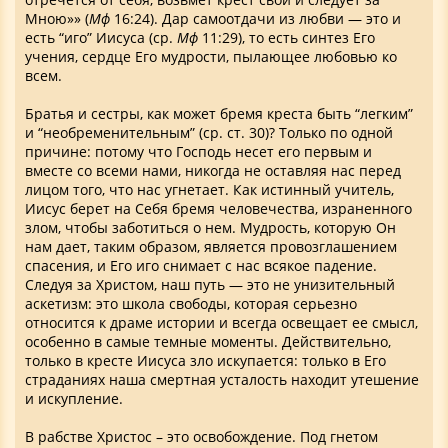
Мною»» (
Мф
16:24). Дар самоотдачи из любви — это и
есть “иго” Иисуса (ср.
Мф
11:29), то есть синтез Его
учения, сердце Его мудрости, пылающее любовью ко
всем.
Братья и сестры, как может бремя креста быть “легким”
и “необременительным” (ср. ст. 30)? Только по одной
причине: потому что Господь несет его первым и
вместе со всеми нами, никогда не оставляя нас перед
лицом того, что нас угнетает. Как истинный учитель,
Иисус берет на Себя бремя человечества, израненного
злом, чтобы заботиться о нем. Мудрость, которую Он
нам дает, таким образом, является провозглашением
спасения, и Его иго снимает с нас всякое падение.
Следуя за Христом, наш путь — это не унизительный
аскетизм: это школа свободы, которая серьезно
относится к драме истории и всегда освещает ее смысл,
особенно в самые темные моменты. Действительно,
только в кресте Иисуса зло искупается: только в Его
страданиях наша смертная усталость находит утешение
и искупление.
В рабстве Христос – это освобождение. Под гнетом