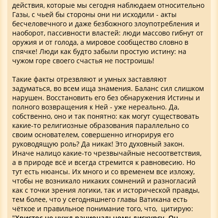
действия, которые мы сегодня наблюдаем относительно
Газы, с чьей бы стороны они ни исходили - акты
бесчеловечного и даже безбожного злоупотребления и
наоборот, пассивности властей: люди массово гибнут от
оружия и от голода, а мировое сообщество словно в
спячке! Люди как будто забыли простую истину: на
чужом горе своего счастья не построишь!
Такие факты отрезвляют и умных заставляют
задуматься, во всем ища знамения. Баланс сил слишком
нарушен. Восстановить его без обнаружения Истины и
полного возвращения к Ней - уже нереально. Да,
собственно, оно и так понятно: как могут существовать
какие-то религиозные образования параллельно со
своим основателем, совершенно игнорируя его
руководящую роль? Да никак! Это духовный закон.
Иначе налицо какие-то чрезвычайные несоответствия,
а в природе всё и всегда стремится к равновесию. Но
тут есть нюансы. Их много и со временем все изложу,
чтобы не возникало никаких сомнений и разногласий
как с точки зрения логики, так и исторической правды,
тем более, что у сегодняшнего главы Ватикана есть
чёткое и правильное понимание того, что, цитирую:
"
Христос не чужд рациональному дискурсу, Он –