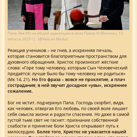
Папа Лев XIV на общей аудиенции в Зале Павла VI (Ватикан, 13
августа 2025 г.) (@Vatican Media)
Реакция учеников – не гнев, а искренняя печаль,
которая становится благоприятным пространством для
духовного обращения. Христос произносит жёсткие
слова: «Горе тому человеку, которым Сын Человеческий
предаётся; лучше было бы тому человеку не родиться»
(Мк 14, 21).
Но Его фраза – вовсе не проклятие, а плач
сострадания; в ней звучит досадное «увы», искреннее
сожаление.
Бог не мстит, подчеркнул Папа. Господь скорбит, видя,
как человек, отвергая Его любовь, по своей воле лишает
себя смысла жизни и радости спасения. Но даже в самой
густой тьме свет не гаснет: признание собственной
слабости и принятие боли Христа открывают путь к
милосердию.
Более того, Христос не ужасается нашей