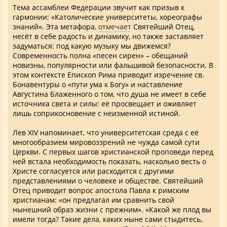
Тема ассамблеи Федерации звучит как призыв к
гармонии: «Католические университеты, хореографы
знаний». Эта метафора,
отмечает
Святейший Отец,
несёт в себе радость и динамику, но также заставляет
задуматься: под какую музыку мы движемся?
Современность полна «песен сирен» – обещаний
новизны, популярности или фальшивой безопасности. В
этом контексте Епископ Рима приводит изречение св.
Бонавентуры о «пути ума к Богу» и наставление
Августина Блаженного о том, что душа не имеет в себе
источника света и силы: её просвещает и оживляет
лишь соприкосновение с неизменной истиной.
Лев XIV напоминает, что университетская среда с её
многообразием мировоззрений не чужда самой сути
Церкви. С первых шагов христианской проповеди перед
ней встала необходимость показать, насколько весть о
Христе согласуется или расходится с другими
представлениями о человеке и обществе. Святейший
Отец приводит вопрос апостола Павла к римским
христианам: «он предлагал им сравнить свой
нынешний образ жизни с прежним». «Какой же плод вы
имели тогда? Такие дела, каких ныне сами стыдитесь,