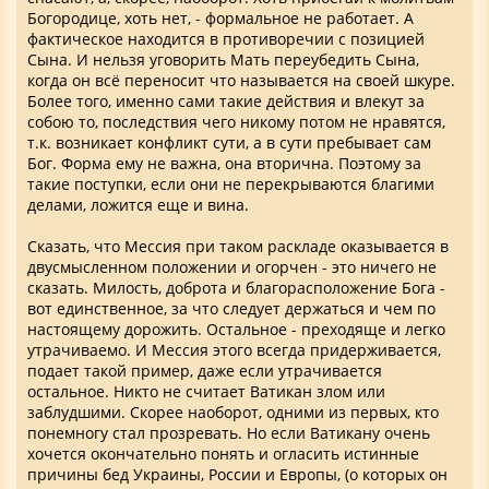
Богородице, хоть нет, - формальное не работает. А
фактическое находится в противоречии с позицией
Сына. И нельзя уговорить Мать переубедить Сына,
когда он всё переносит что называется на своей шкуре.
Более того, именно сами такие действия и влекут за
собою то, последствия чего никому потом не нравятся,
т.к. возникает конфликт сути, а в сути пребывает сам
Бог. Форма ему не важна, она вторична. Поэтому за
такие поступки, если они не перекрываются благими
делами, ложится еще и вина.
Сказать, что Мессия при таком раскладе оказывается в
двусмысленном положении и огорчен - это ничего не
сказать. Милость, доброта и благорасположение Бога -
вот единственное, за что следует держаться и чем по
настоящему дорожить. Остальное - преходяще и легко
утрачиваемо. И Мессия этого всегда придерживается,
подает такой пример, даже если утрачивается
остальное. Никто не считает Ватикан злом или
заблудшими. Скорее наоборот, одними из первых, кто
понемногу стал прозревать. Но если Ватикану очень
хочется окончательно понять и огласить истинные
причины бед Украины, России и Европы, (о которых он