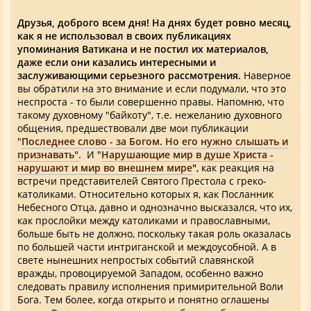
Друзья, доброго всем дня! На днях будет ровно месяц,
как я не использовал в своих публикациях
упоминания Ватикана и не постил их материалов,
даже если они казались интересными и
заслуживающими серьезного рассмотрения.
Наверное
вы обратили на это внимание и если подумали, что это
неспроста - то были совершенно правы. Напомню, что
такому духовному "байкоту", т.е. нежеланию духовного
общения, предшествовали две мои публикации
"
Последнее слово - за Богом. Но его нужно слышать и
признавать".
И "
Нарушающие мир в душе Христа -
нарушают и мир во внешнем мире
"
, как реакция на
встречи представителей Святого Престола с греко-
католиками. Относительно которых я, как Посланник
Небесного Отца, давно и однозначно высказался, что их,
как прослойки между католиками и православными,
больше быть не должно, поскольку такая роль оказалась
по большей части интриганской и междоусобной. А в
свете нынешних непростых событий славянской
вражды, провоцируемой Западом, особенно важно
следовать правилу исполнения примирительной Воли
Бога. Тем более, когда открыто и понятно оглашены