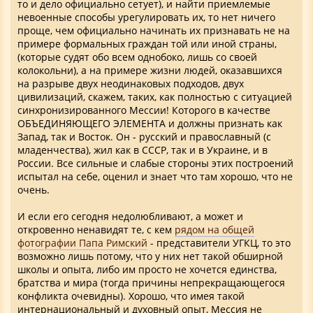
то и дело официально сетует), и найти приемлемые
невоенные способы урегулировать их, то нет ничего
проще, чем официально начинать их признавать не на
примере формальных граждан той или иной страны,
(которые судят обо всем однобоко, лишь со своей
колокольни), а на примере жизни людей, оказавшихся
на разрыве двух неодинаковых подходов, двух
цивилизаций, скажем, таких, как полностью с ситуацией
синхронизированного Мессии! Которого в качестве
ОБЪЕДИНЯЮЩЕГО ЭЛЕМЕНТА и должны признать как
Запад, так и Восток. Он - русский и православный (с
младенчества), жил как в СССР, так и в Украине, и в
России. Все сильные и слабые стороны этих построений
испытал на себе, оценил и знает что там хорошо, что не
очень.
И если его сегодня недолюбливают, а может и
откровенно ненавидят те, с кем
рядом на общей
фотографии Папа Римский
- представители УГКЦ, то это
возможно лишь потому, что у них нет такой обширной
школы и опыта, либо им просто не хочется единства,
братства и мира (тогда причины непрекращающегося
конфликта очевидны). Хорошо, что имея такой
интернациональный и духовный опыт, Мессия не