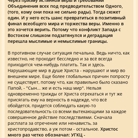
через призму истинной веры и требований
Объединения всех под предводительством Одного,
(того, кому они пока не сильно рады). Тогда сюжет
один. И у него есть шанс превратиться в позитивный
финал всеобщего мира и торжества веры. Именно в
это хочется верить. Потому что конфликт Запада с
Востоком слишком подзатянулся и деградация
перешла мыслимые и немыслимые границы.
В противном случае ситуация печальна. Ведь ничто, как
известно, не проходит бесследно и за всё всегда
приходится чем-нибудь платить. Так и здесь.
Нарушающие мир в душе Христа - нарушают и мир во
внешнем мире. Еще более глобальных причин попросту
не существует, потому что, как правильно было сказано
Папой, - "Сын... же и есть наш мир". Нельзя
одновременно трижды от Христа отрекаться и тут же
присягать ему на верность в надежде, что всё
обойдется, придется соблюдать какую-то
последовательность со всеми вытекающими за каждое
совершенное действие последствиями. Сначала
расплата за отречение или ненависть, за
христопродавство, а уж потом - остальное.
Христос
много раз четко обозначал: УГКЦ -