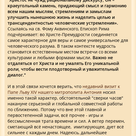
краеугольный камень, придающий смысл и гармонию
всем нашим мыслям, стремлениям и замыслам
улучшить нынешнюю жизнь и наделить целью и
трансцендентностью человеческие устремления».
Ссылаясь на св. Фому Аквинского, Епископ Рима
подчёркивает: во Христе-Премудрости соединяется
самое характерное для веры и самое универсальное для
человеческого разума. В таком контексте мудрость
становится естественным местом встречи со всеми
культурами и любыми формами мысли.
Важно не
отдаляться от Христа и не умалять Его уникальной
роли, чтобы вести плодотворный и уважительный
диалог."
И в этой связи хочется верить, что
недавний визит к
Папе Льву XIV нашего митрополита Антония
носил
именно такой характер, обстоятельной "сверки часов"
накануне серьезной и глобальной совместной работы
по сближению. Потому что вне этой главной и
первостепенной задачи, всё прочее - игры и
бессмысленная трата времени и сил. А ветер перемен,
сметающий всё ненастоящее, имитирующее, дует всё
сильнее с каждым днем. Надеюсь, дальнейшее