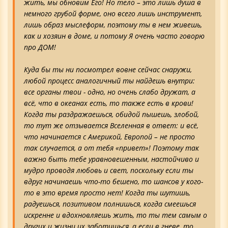
жить, мы обновим Его! Но тело – это лишь душа в
немного грубой форме, оно всего лишь инструмент,
лишь образ мыслеформ, поэтому ты в нем живешь,
как и хозяин в доме, и потому Я очень часто говорю
про ДОМ!
Куда бы ты ни посмотрел вовне сейчас снаружи,
любой процесс аналогичный ты найдешь внутри:
все органы твои - одно, но очень слабо дружат, а
всё, что в океанах есть, то также есть в крови!
Когда ты раздражаешься, обидой пышешь, злобой,
то тут же отзывается Вселенная в ответ: и всё,
что начинается с Америкой, Европой – не просто
так случается, а от тебя «привет»! Поэтому так
важно быть тебе уравновешенным, настойчиво и
мудро проводя любовь и свет, поскольку если ты
вдруг начинаешь что-то бешено, то шансов у кого-
то в это время просто нет! Когда ты шутишь,
радуешься, позитивом полнишься, когда смеешься
искренне и вдохновляешь жить, то ты тем самым о
других и жизни их заботишься, а если в гневе, то,