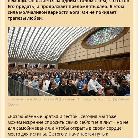
немощи: Он остаётся за одним столом с тем, кто готов
Его предать, и продолжает преломлять хлеб. В этом –
сила молчаливой верности Бога: Он не покидает
трапезы любви.
Паломники в Зале Павла VI (Ватикан, 13 августа 2025 г.) (@Vatican
Media)
«Возлюбленные братья и сёстры, сегодня мы тоже
можем искренне спросить самих себя: “Не я ли?” – но не
для самобичевания, а чтобы открыть в своём сердце
место для истины. С этого и начинается путь к