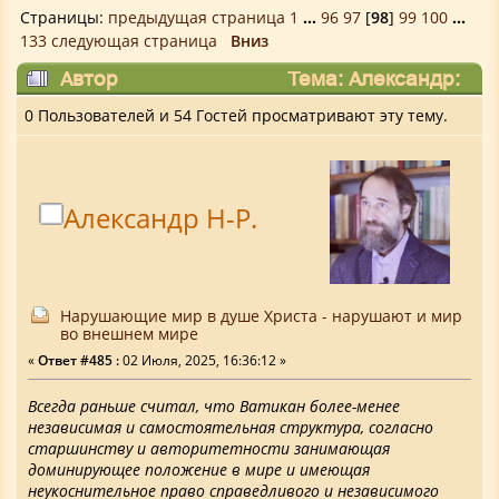
Страницы:
предыдущая страница
1
...
96
97
[
98
]
99
100
...
133
следующая страница
Вниз
Автор
Тема: Александр:
Площадка для мыслей, высказываний,
0 Пользователей и 54 Гостей просматривают эту тему.
мнений. (Прочитано 389505 раз)
Александр Н-Р.
Нарушающие мир в душе Христа - нарушают и мир
во внешнем мире
«
Ответ #485 :
02 Июля, 2025, 16:36:12 »
Всегда раньше считал, что Ватикан более-менее
независимая и самостоятельная структура, согласно
старшинству и авторитетности занимающая
доминирующее положение в мире и имеющая
неукоснительное право справедливого и независимого