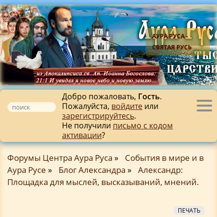
АУРА РУСА -
СВЯТАЯ РУСЬ
Добро пожаловать,
Гость
.
Пожалуйста,
войдите
или
Tog
зарегистрируйтесь
.
nav
Не получили
письмо с кодом
активации
?
Форумы Центра Аура Руса
»
События в мире и в
Аура Русе
»
Блог Александра
»
Александр:
Площадка для мыслей, высказываний, мнений.
ПЕЧАТЬ