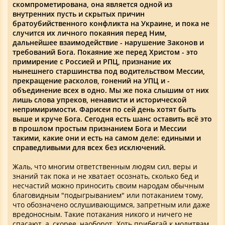
скомпрометирована, она является одной из
внутренних пусть и скрытых причин
братоубийственного конфликта на Украине, и пока не
случится их личного покаяния перед Ним,
дальнейшее взаимодействие - нарушение Законов и
требований Бога. Покаяние же перед Христом - это
примирение с Россией и РПЦ, признание их
нынешнего старшинства под водительством Мессии,
прекращение расколов, гонений на УПЦ и -
объединение всех в одно. Мы же пока слышим от них
лишь слова упреков, ненависти и исторической
непримиримости. Фарисеи по сей день хотят быть
выше и круче Бога. Сегодня есть шанс оставить всё это
в прошлом простым признанием Бога и Мессии
такими, какие они и есть на самом деле: едиными и
справедливыми для всех без исключений.
Жаль, что многим ответственным людям сил, веры и
знаний так пока и не хватает осознать, сколько бед и
несчастий можно приносить своим народам обычным
благовидным "подыгрыванием" или потаканием тому,
что обозначено ослушивающимся, запретным или даже
вредоносным. Такие потакания никого и ничего не
спасают, а, скорее, наоборот. Хоть прибегай к молитвам