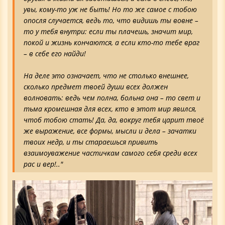
увы, кому-то уж не быть! Но то же самое с тобою
опосля случается, ведь то, что видишь ты вовне –
то у тебя внутри: если ты плачешь, значит мир,
покой и жизнь кончаются, а если кто-то тебе враг
– в себе его найди!
На деле это означает, что не столько внешнее,
сколько предмет твоей души всех должен
волновать: ведь чем полна, больна она – то свет и
тьма кромешная для всех, кто в этот мир явился,
чтоб тобою стать! Да, да, вокруг тебя царит твоё
же выражение, все формы, мысли и дела – зачатки
твоих недр, и ты стараешься привить
взаимоуважение частичкам самого себя среди всех
рас и вер!.."