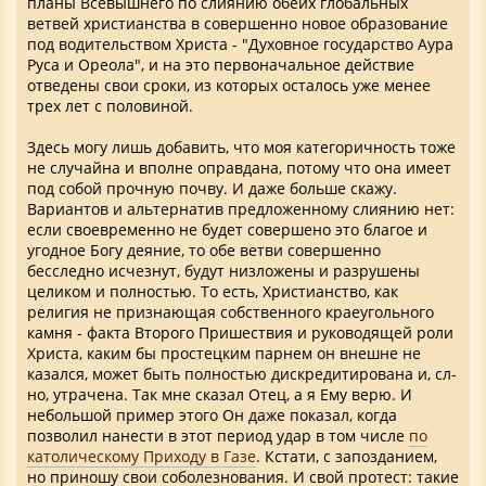
планы Всевышнего по слиянию обеих глобальных
ветвей христианства в совершенно новое образование
под водительством Христа - "Духовное государство Аура
Руса и Ореола", и на это первоначальное действие
отведены свои сроки, из которых осталось уже менее
трех лет с половиной.
Здесь могу лишь добавить, что моя категоричность тоже
не случайна и вполне оправдана, потому что она имеет
под собой прочную почву. И даже больше скажу.
Вариантов и альтернатив предложенному слиянию нет:
если своевременно не будет совершено это благое и
угодное Богу деяние, то обе ветви совершенно
бесследно исчезнут, будут низложены и разрушены
целиком и полностью. То есть, Христианство, как
религия не признающая собственного краеугольного
камня - факта Второго Пришествия и руководящей роли
Христа, каким бы простецким парнем он внешне не
казался, может быть полностью дискредитирована и, сл-
но, утрачена. Так мне сказал Отец, а я Ему верю. И
небольшой пример этого Он даже показал, когда
позволил нанести в этот период удар в том числе
по
католическому Приходу в Газе
. Кстати, с запозданием,
но приношу свои соболезнования. И свой протест: такие