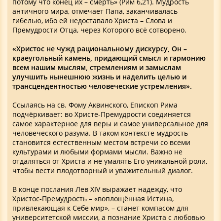
потому что конец их – смерть» (Рим 6,21). Мудрость
античного мира, отмечает Папа, заканчивалась
гибелью, ибо ей недоставало Христа – Слова и
Премудрости Отца, через Которого всё сотворено.
«Христос не чужд рациональному дискурсу, Он –
краеугольный камень, придающий смысл и гармонию
всем нашим мыслям, стремлениям и замыслам
улучшить нынешнюю жизнь и наделить целью и
трансцендентностью человеческие устремления».
Ссылаясь на св. Фому Аквинского, Епископ Рима
подчёркивает: во Христе-Премудрости соединяется
самое характерное для веры и самое универсальное для
человеческого разума. В таком контексте мудрость
становится естественным местом встречи со всеми
культурами и любыми формами мысли. Важно не
отдаляться от Христа и не умалять Его уникальной роли,
чтобы вести плодотворный и уважительный диалог.
В конце послания Лев XIV выражает надежду, что
Христос-Премудрость – «воплощённая Истина,
привлекающая к Себе мир», – станет компасом для
университетской миссии, а познание Христа с любовью