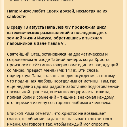
Папа: Иисус любит Своих друзей, несмотря на их
слабости
В среду 13 августа Папа Лев XIV продолжил цикл
катехизических размышлений о последних днях
земной жизни Иисуса, обратившись к тысячам
паломников в Зале Павла VI.
Святейший Отец остановился на драматическом и
сокровенном эпизоде Тайной вечери, когда Христос
произносит: «Истинно говорю вам: один из вас, ядущий
со Мною, предаст Меня» (Мк 14,18). Эти слова,
подчеркнул Папа, сказаны не для осуждения, а потому
что подлинная любовь неотделима от истины. Там, где
ещё недавно царила радость заботливо подготовленной
пасхальной трапезы, внезапно воцарилась тишина,
полная боли и сомнений – тишина, знакомая каждому,
кто пережил измену со стороны любимого человека.
Епископ Рима отметил, что Христос не возвышает
голоса, не обвиняет и даже не называет конкретного
имени. Он говорит так, чтобы каждый мог спросить