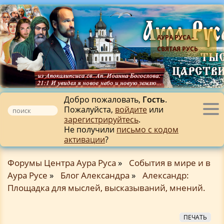
АУРА РУСА -
СВЯТАЯ РУСЬ
Добро пожаловать,
Гость
.
Пожалуйста,
войдите
или
Tog
зарегистрируйтесь
.
nav
Не получили
письмо с кодом
активации
?
Форумы Центра Аура Руса
»
События в мире и в
Аура Русе
»
Блог Александра
»
Александр:
Площадка для мыслей, высказываний, мнений.
ПЕЧАТЬ