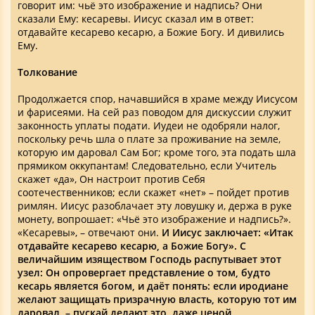
говорит им: чьё это изображение и надпись? Они
сказали Ему: кесаревы. Иисус сказал им в ответ:
отдавайте кесарево кесарю, а Божие Богу. И дивились
Ему.
Толкование
Продолжается спор, начавшийся в храме между Иисусом
и фарисеями. На сей раз поводом для дискуссии служит
законность уплаты подати. Иудеи не одобряли налог,
поскольку речь шла о плате за проживание на земле,
которую им даровал Сам Бог; кроме того, эта подать шла
прямиком оккупантам! Следовательно, если Учитель
скажет «да», Он настроит против Себя
соотечественников; если скажет «нет» – пойдет против
римлян. Иисус разоблачает эту ловушку и, держа в руке
монету, вопрошает: «Чьё это изображение и надпись?».
«Кесаревы», – отвечают они.
И Иисус заключает: «Итак
отдавайте кесарево кесарю, а Божие Богу». С
величайшим изяществом Господь распутывает этот
узел: Он опровергает представление о том, будто
кесарь является богом, и даёт понять: если иродиане
желают защищать призрачную власть, которую тот им
даровал, – пускай делают это, даже ценой