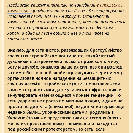
Предлагаю вашему вниманию не вошедший
в апрельскую
композицию
(опубликованную на Дзене 23 числа) вариант
исполнения песни "Бог и Сын грядут". Особенность
композиции была в том, напоминаю, что она исполнялась
не только взрослым мужским голосом, но и детским
хором, а одна из песен вошла в нее в том числе на
латинском языке.
Видимо, для сатанистов, развязавших братоубийство
славян на европейском континенте, такой чистый
духовный и откровенный посыл с призывом к миру,
Богу и дружбе, оказался выше их сил, раз они вослед
за ним в бессильной злобе огрызнулись, через месяц
организовав ночное нападение на беззащитных
спящих детей в Старобельске (ЛНР). Попытались тем
самым сохранить или даже усилить конфронтацию и
аннулировать намечающиеся мирные тенденции. То
есть ударили не просто по мирным людям, и даже не
просто по детям, а (внимание!) по детям, которые еще
недавно были... украинскими детьми, родились в
Украине (по их же представлениям), а сегодня (опять
же по их представлениям) - номинально находятся
под российским протекторатом. То есть, если