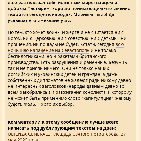
еще раз показал себя истинным миротворцем и
добрым Пастырем, хорошо понимающим что именно
творится сегодня в народах. Мирным - мир! Да
услышат его имеющие уши.
Но тем, кто хочет войны и жертв и не считается ни с
Богом, ни с Церковью, ни с совестью, ни с детьми - ни
прощения, ни пощады не будет. Кстати, сегодня
всю
ночь шло нападение на Севастополь
и не только
беспилотниками, но и ракетами британского
производства. Есть разрушения и раненные. Безумцы
так и не поняли ничего. Они не только наших
российских и украинских детей и граждан, а даже
собственных дипломатов не жалеют ради никому давно
не интересных заголовков (народы давным-давно во
всём разобрались!) и разжигания конфликта, к которому
не может быть применимо слово "капитуляция" (некому
будет). Жаль. Но это их выбор.
Комментарии к этому сообщению лучше всего
написать под дублирующим текстом на Дзен:
UDIENZA GENERALE Площадь Святого Петра, среда, 27
мая 2026 года