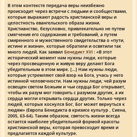
В этом контексте передача веры неизбежно
происходит через встречи с людьми и сообществами,
которые выражают радость христианской веры и
целостность евангельского образа жизни.
Христианство, безусловно, привлекательно не путем
смягчения его содержания и требований, а путем
смиренного и мужественного свидетельства о «пути,
истине и жизни», которые обратили и освятили так
много людей. Как заявил
Бенедикт XVI
: «В этот
исторический момент нам нужны люди, которые
через просвещенную и живую веру делают Бога
убедительным в этом мире. [...] Нам нужны люди,
которые устремляют свой взор на Бога, учась у него
истинной человечности. Нам нужны люди, чей разум
освещен светом Божьим и чьи сердца Бог открывает,
чтобы их разум мог говорить с разумом других, а их
сердца могли открывать сердца других. Только через
людей, которых коснулся Бог, Бог может вернуться к
людям» (Европа Бенедикта в кризисе культур , Сиена,
2005, 63-64). Таким образом, святость жизни всегда
остается наиболее убедительной формой красоты
христианской веры, которая превосходит время и
предлагается каждой культуре.