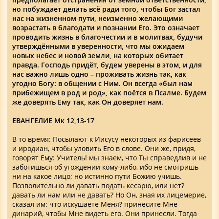
но побуждает делать всё ради того, чтобы Бог застал
нас на жизненном пути, неизменно желающими
возрастать в благодати и познании Его. Это означает
проводить жизнь в благочестии и в молитвах, будучи
утверждёнными в уверенности, что мы ожидаем
новых небес и новой земли, на которых обитает
правда. Господь придёт, будем уверены в этом, и для
нас важно лишь одно – проживать жизнь так, как
угодно Богу: в общении с Ним. Он всегда «был нам
прибежищем в род и род», как поётся в Псалме. Будем
же доверять Ему так, как Он доверяет нам.
ЕВАНГЕЛИЕ Мк 12,13-17
В то время: Посылают к Иисусу некоторых из фарисеев
и иродиан, чтобы уловить Его в слове. Они же, придя,
говорят Ему: Учитель! мы знаем, что Ты справедлив и не
заботишься об угождении кому-либо, ибо не смотришь
ни на какое лицо; но истинно пути Божию учишь.
Позволительно ли давать подать кесарю, или нет?
давать ли нам или не давать? Но Он, зная их лицемерие,
сказал им: что искушаете Меня? принесите Мне
динарий, чтобы Мне видеть его. Они принесли. Тогда