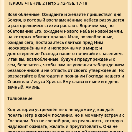
ПЕРВОЕ ЧТЕНИЕ 2 Петр 3,12-15a. 17-18
Возлюбленные: Ожидайте и желайте пришествия дня
Божия, в который воспламенённые небеса разрушатся
и разгоревшиеся стихии растают. Впрочем мы, по
обетованию Его, ожидаем нового неба и новой земли,
на которых обитает правда. Итак, возлюбленные,
ожидая сего, постарайтесь явиться пред Ним
неосквернёнными и непорочными в мире; и
долготерпение Господа нашего почитайте спасением.
Итак вы, возлюбленные, будучи предупреждены о
сем, берегитесь, чтобы вам не увлечься заблуждением
беззаконников и не отпасть от своего утверждения. Но
возрастайте в благодати и познании Господа нашего и
Спасителя Иисуса Христа. Ему слава и ныне и в день
вечный. Аминь.
Толкование
Ход истории устремлён не к неведомому, как даёт
понять Пётр в своём послании, но к моменту встречи с
Господом. Это не слепой рок, но реальность, которую
надлежит ожидать, желать и приуготовлять. Она не
предполагает отстранения от земной ответственности,