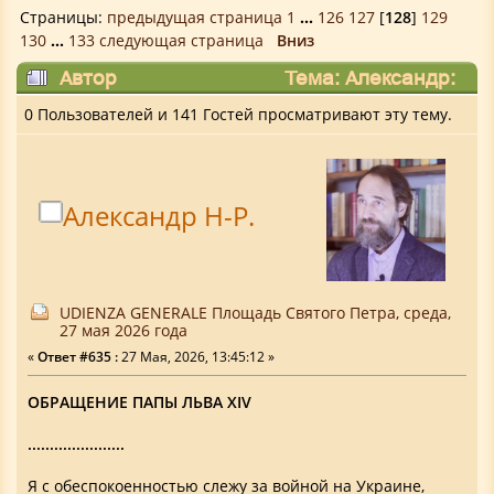
Страницы:
предыдущая страница
1
...
126
127
[
128
]
129
130
...
133
следующая страница
Вниз
Автор
Тема: Александр:
Площадка для мыслей, высказываний,
0 Пользователей и 141 Гостей просматривают эту тему.
мнений. (Прочитано 391500 раз)
Александр Н-Р.
UDIENZA GENERALE Площадь Святого Петра, среда,
27 мая 2026 года
«
Ответ #635 :
27 Мая, 2026, 13:45:12 »
ОБРАЩЕНИЕ ПАПЫ ЛЬВА XIV
......................
Я с обеспокоенностью слежу за войной на Украине,