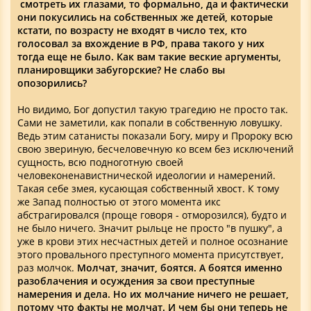
смотреть их глазами, то формально, да и фактически
они покусились на собственных же детей, которые
кстати, по возрасту не входят в число тех, кто
голосовал за вхождение в РФ, права такого у них
тогда еще не было. Как вам такие веские аргументы,
планировщики забугорские? Не слабо вы
опозорились?
Но видимо, Бог допустил такую трагедию не просто так.
Сами не заметили, как попали в собственную ловушку.
Ведь этим сатанисты показали Богу, миру и Пророку всю
свою звериную, бесчеловечную ко всем без исключений
сущность, всю подноготную своей
человеконенавистнической идеологии и намерений.
Такая себе змея, кусающая собственный хвост. К тому
же Запад полностью от этого момента икс
абстрагировался (проще говоря - отморозился), будто и
не было ничего. Значит рыльце не просто "в пушку", а
уже в крови этих несчастных детей и полное осознание
этого провального преступного момента присутствует,
раз молчок.
Молчат, значит, боятся. А боятся именно
разоблачения и осуждения за свои преступные
намерения и дела. Но их молчание ничего не решает,
потому что факты не молчат. И чем бы они теперь не