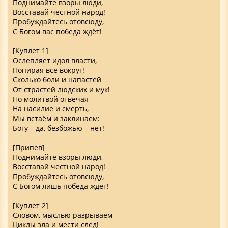
Поднимайте взоры люди,
Восставай честной народ!
Пробуждайтесь отовсюду,
С Богом вас победа ждёт!
[Куплет 1]
Ослепляет идол власти,
Попирая всё вокруг!
Сколько боли и напастей
От страстей людских и мук!
Но молитвой отвечая
На насилие и смерть,
Мы встаём и заклинаем:
Богу – да, безбожью – нет!
[Припев]
Поднимайте взоры люди,
Восставай честной народ!
Пробуждайтесь отовсюду,
С Богом лишь победа ждёт!
[Куплет 2]
Словом, мыслью разрываем
Циклы зла и мести след!