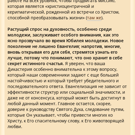
работе на всех уровнях, чтобы продвигать миссию,
которая является «христиоцентричной и
керигматической, рожденной из встречи со Христом,
способной преобразовывать жизни» (
там же
).
Растущий спрос на духовность, особенно среди
молодежи, заслуживает особого внимания, как это
ясно прозвучало во время Юбилея молодежи. Новое
поколение не лишено Евангелия; напротив, многие,
вновь открывая его для себя, стремятся узнать его
лучше, потому что понимают, что оно хранит в себе
секрет истинного счастья.
Я уверен, что ваша
Дикастерия особенно внимательна к этому вопросу,
который наши современники задают с еще большей
настойчивостью и который требует убедительного и
последовательного ответа. Евангелизация не зависит от
эффективности структур или социальной значимости, и
даже не от консенсуса, который может быть достигнут в
любой данный момент. Главное остается, скорее,
доверие к руководству Святого Духа, следование путям,
которые Он указывает, чтобы привести многих ко
Христу, к Его спасительному слову, к Его животворящей
любви.