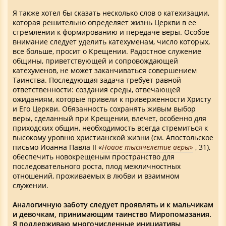
Я также хотел бы сказать несколько слов о катехизации,
которая решительно определяет жизнь Церкви в ее
стремлении к формированию и передаче веры. Особое
внимание следует уделить катехуменам, число которых,
все больше, просит о Крещении. Радостное служение
общины, приветствующей и сопровождающей
катехуменов, не может заканчиваться совершением
Таинства. Последующая задача требует равной
ответственности: создания среды, отвечающей
ожиданиям, которые привели к приверженности Христу
и Его Церкви. Обязанность сохранять живым выбор
веры, сделанный при Крещении, влечет, особенно для
приходских общин, необходимость всегда стремиться к
высокому уровню христианской жизни (см. Апостольское
письмо Иоанна Павла II «
Новое тысячелетие веры»
, 31),
обеспечить новокрещеным пространство для
последовательного роста, плод межличностных
отношений, проживаемых в любви и взаимном
служении.
Аналогичную заботу следует проявлять и к мальчикам
и девочкам, принимающим таинство Миропомазания.
Я поддерживаю многочисленные инициативы,