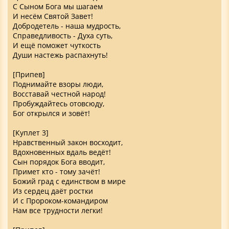
С Сыном Бога мы шагаем
И несём Святой Завет!
Добродетель - наша мудрость,
Справедливость - Духа суть,
И ещё поможет чуткость
Души настежь распахнуть!
[Припев]
Поднимайте взоры люди,
Восставай честной народ!
Пробуждайтесь отовсюду,
Бог открылся и зовёт!
[Куплет 3]
Нравственный закон восходит,
Вдохновенных вдаль ведёт!
Сын порядок Бога вводит,
Примет кто - тому зачёт!
Божий град с единством в мире
Из сердец даёт ростки
И с Пророком-командиром
Нам все трудности легки!