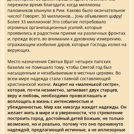
пережили время благодати, когда миллионы
паломников хлынули в Рим. Каково было окончательное
число? Говорят, 30 миллионов...
[они объявляют цифру]
Более 33 миллионов! Это событие потребовало
огромных организационных усилий, которые
проявились в радостном приеме на различных фронтах
и, прежде всего, во внимании к духовному измерению,
отражающем изобилие даров, которые Господь излил на
верующих.
Место назначения Святых Врат четырех папских
базилик не помешало тому, чтобы Святой год был
насыщенным и незабываемым в местных церквях. Во
всем мире надежда стала главной составляющей
христианской жизни.
Акцент на «маленькой сестре»,
которая, почти незаметно, затмевает двух старцев,
веру и любовь, необходимо провозглашать и
воплощать в жизнь с интенсивностью и
убежденностью. Мир как никогда жаждет надежды. Он
желает жить в мире и в уверенности, что стремление
построить город, достойный детей Божьих, не только
возможно, но и реально, потому что оно проникнуто
надеждой, предлагающей истинные, а не иллюзорные