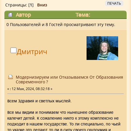
ПЕЧАТЬ
Страницы: [
1
]
Вниз
Автор
Тема:
Модернизируем или Отказываемся От
0 Пользователей и 8 Гостей просматривают эту тему.
Образования Современного ? (Прочитано
17473 раз)
Дмитрич
Модернизируем или Отказываемся От Образования
Современного ?
«
:
12 Мая, 2024, 08:32:18 »
Всем Здравия и светлых мыслей.
Все мы видим и понимаем что нынешнее образование
калечит детей. К сожалению никто к этому комплексно не
подходит в нашем государстве. То ли специально, по чьей
то указке это делают, то ли в силу своего скудоумия и