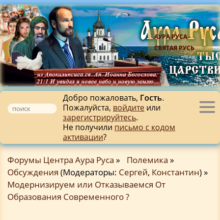
АУРА РУСА -
СВЯТАЯ РУСЬ
Добро пожаловать,
Гость
.
Пожалуйста,
войдите
или
Tog
зарегистрируйтесь
.
nav
Не получили
письмо с кодом
активации
?
Форумы Центра Аура Руса
»
Полемика
»
Обсуждения
(Модераторы:
Сергей
,
Константин
) »
Модернизируем или Отказываемся От
Образования Современного ?