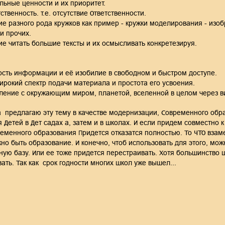
льные ценности и их приоритет.
ственность. т.е. отсутствие Ответственности.
вие разного рода кружков как пример - кружки моделирования - изоб
и прочих.
ие читать большие тексты и их осмысливать конкретезируя.
ость информации и её изобилие в свободном и быстром доступе.
ирокий спектр подачи материала и простота его усвоения.
ление с окружающим миром, планетой, вселенной в целом через в
 предлагаю эту тему в качестве модернизации, Современного обр
 Детей в Дет садах а, затем и в школах. И если придем совместно к
ременного образования Придется отказатся полностью. То ЧТО взам
но быть образование. И конечно, чтоб использовать для этого, мо
ую базу. Или ее тоже придется перестраивать. Хотя большинство 
ать. Так как срок годности многих школ уже вышел...