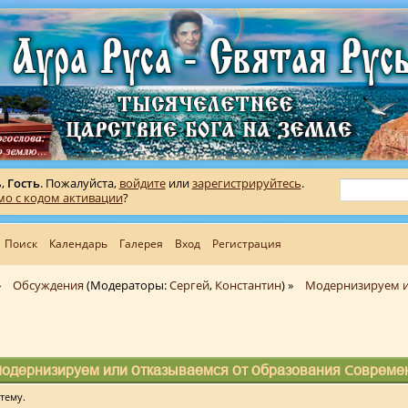
ь,
Гость
. Пожалуйста,
войдите
или
зарегистрируйтесь
.
мо с кодом активации
?
Поиск
Календарь
Галерея
Вход
Регистрация
»
Обсуждения
(Модераторы:
Сергей
,
Константин
) »
Модернизируем и
Модернизируем или Отказываемся От Образования Современ
тему.