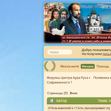
Добро пожаловат
Не получили
пись
Messia.world
Начало
Помощь
Форумы Центра Аура Руса
»
Полемика
Современного ?
Страницы: [
1
]
Вниз
Автор
Тема: 
0 Пользователей и 1 Гость просматривают эту 