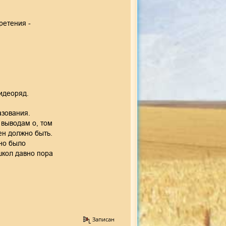
ретения -
идеоряд.
азования.
 выводам о, том
ен должно быть.
жно было
школ давно пора
Записан