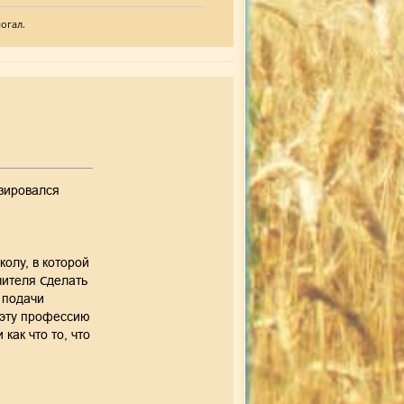
огал.
изировался
олу, в которой
ителя Сделать
 подачи
 эту профессию
как что то, что