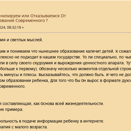
низируем или Отказываемся От
ования Современного ?
24, 08:32:18 »
ия и светлых мыслей.
им и понимаем что нынешнее образование калечит детей. К сожал
лексно не подходит в нашем государстве. То ли специально, по чьей
 ли в силу своего скудоумия и вырождения ценностного апарата. Тут
больше к первому). Обозначу несколько моментов отдельной строк
ь минусы и плюсы. Высказывайтесь, что должно быть. И чего не до
м образовании ребенка, Для того что бы Он вырос в формате духов
овременного.
я составляющая, как Основа всей жизнедеятельности.
вие примера.
рольность в подаче информации ребенку в интернете.
рапия с малого возраста.