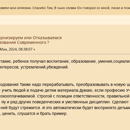
азвеял мои иллюзии. Спасибо Тем, В чьих словах Он говорил со мной, писал и пом
ернизируем или Отказываемся
зования Современного ?
Мая, 2024, 08:38:07 »
 такие, ребенок получал воспитание, образование, умения,социал
интересов, устремлений,убеждений.
одования Также надо перерабатывать, преобразовывать в новую шк
- учить Людей в подаче детям материала.Д
умаю, если професию Уч
сокооплачиваемой. Строгой с позиции ответственности, правильной
Ну и ряд других поведенческих и умственных дисциплин. Сделают
 ней будут стремится. И это автоматически будет воспринято детьми 
, ценить, слушатся и брать пример.