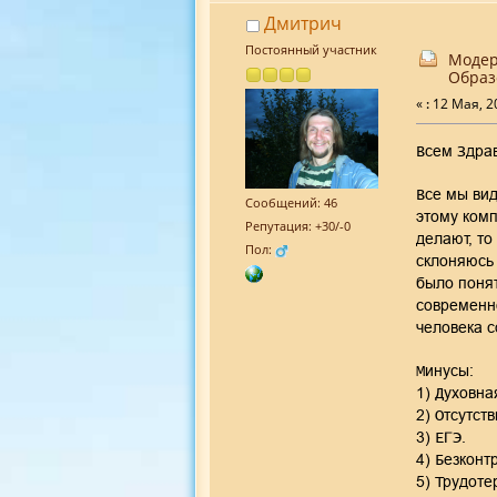
Дмитрич
Постоянный участник
Модер
Образ
«
:
12 Мая, 20
Всем Здрав
Все мы вид
Сообщений: 46
этому комп
Репутация: +30/-0
делают, то
Пол:
склоняюсь 
было понят
современно
человека с
Минусы:
1) Духовна
2) Отсутст
3) ЕГЭ.
4) Безконт
5) Трудоте