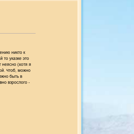
ению никто к
 то указке это
 неясно (хотя я
ой. Чтоб, можно
лжно быть в
но взрослого -