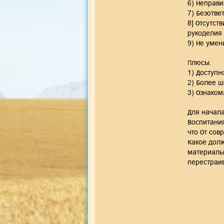
6) Неправи
7) Безответ
8] Отсутст
рукоделия 
9) Не умен
Плюсы.
1) Доступн
2) Более ш
3) Ознаком
Для начала
Воспитания
что От сов
Какое долж
материальн
перестраив