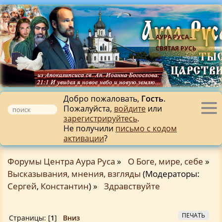
АУРА РУСА -
СВЯТАЯ РУСЬ
Добро пожаловать,
Гость
.
Пожалуйста,
войдите
или
Tog
зарегистрируйтесь
.
nav
Не получили
письмо с кодом
активации
?
Форумы Центра Аура Руса
»
О Боге, мире, себе
»
Высказывания, мнения, взгляды
(Модераторы:
Сергей
,
Константин
) »
Здравствуйте
ПЕЧАТЬ
Страницы: [
1
]
Вниз