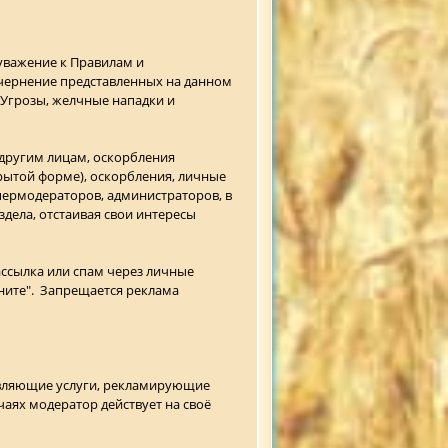
еуважение к Правилам и
очернение представленных на данном
 Угрозы, желчные нападки и
 другим лицам, оскорбления
крытой форме), оскорбления, личные
пермодераторов, администраторов, в
дела, отстаивая свои интересы
ассылка или спам через личные
ните". Запрещается реклама
авляющие услуги, рекламирующие
аях модератор действует на своё