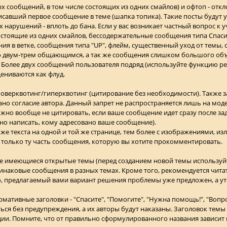
х сообщений, в том числе состоящих из одних смайлов) и офтоп - откл
савший первое сообщение в теме (шапка топика). Такие посты будут уд
нарушений - вплоть до бана. Если у вас возникает частный вопрос к у
стоящие из одних смайлов, бессодержательные сообщения типа Спасиб
я в ветке, сообщения типа "UP", флейм, существенный уход от темы, с
о двум-трем общающимся, а так же сообщения слишком большого объ
 Более двух сообщений пользователя подряд (используйте функцию ре
цениваются как флуд.
- оверквотинг/гиперквотинг (цитирование без необходимости). Также 
дано согласие автора. Данный запрет не распространяется лишь на мо
но вообще не цитировать, если ваше сообщение идет сразу после за
чно написать, кому адресовано ваше сообщение).
е текста на одной и той же странице, тем более с изображениями, из
 только ту часть сообщения, которую вы хотите прокомментировать.
же имеющиеся открытые темы (перед созданием новой темы используйт
динаковые сообщения в разных темах. Кроме того, рекомендуется чита
о, предлагаемый вами вариант решения проблемы уже предложен, а у
ативные заголовки - "Спасите", "Помогите", "Нужна помощь!", "Вопрос"
ься без предупреждения, а их авторы будут наказаны. Заголовок темы
ии. Помните, что от правильно сформулированного названия зависит 