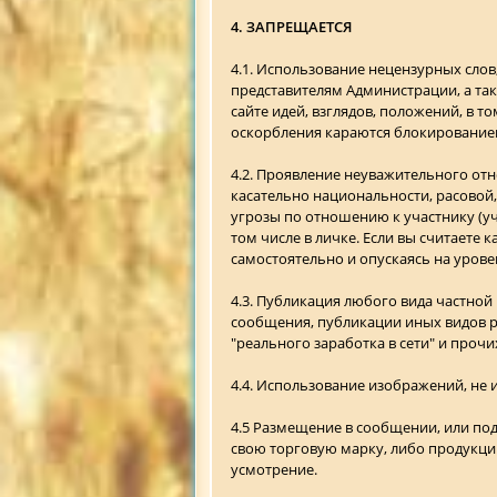
4. ЗАПРЕЩАЕТСЯ
4.1. Использование нецензурных слов,
представителям Администрации, а та
сайте идей, взглядов, положений, в 
оскорбления караются блокирование
4.2. Проявление неуважительного от
касательно национальности, расовой,
угрозы по отношению к участнику (уч
том числе в личке. Если вы считаете
самостоятельно и опускаясь на урове
4.3. Публикация любого вида частно
сообщения, публикации иных видов р
"реального заработка в сети" и проч
4.4. Использование изображений, не
4.5 Размещение в сообщении, или по
свою торговую марку, либо продукцию
усмотрение.