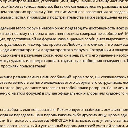
ьно ориентированными, угрожающими, нарушающими тайну частной 
сийское законодательство. Вы также соглашаетесь не размещать м
ьцем авторских прав или у Вас нет письменного разрешения от владель
исьма счастья, пирамиды и подстрекательства также запрещены на эт
ладельцев этого форума невозможно подтвердить достоверность всех
 и вся, поэтому не несем ответственности за содержание сообщений. 
ции, представленной на форуме. Размещаемые сообщения выражают мн
 сотрудников или дочерних проектов. Любому, кто считает, что разм
 администратора или модератора этого форума. Сотрудники и владеле
одержание в разумные сроки, если они решат, что его удаление необх
 могут удалять или редактировать отдельные сообщения немедленно. 
 профилях пользователей.
ержание размещаемых Вами сообщений. Кроме того, Вы соглашаетесь 
тветственности за него владельцев этого форума, его сотрудников, л
ьцы этого форума также оставляют за собой право раскрыть Ваши лич
нную на этом форуме) в случае официальной жалобы или судебного и
сть выбрать имя пользователя. Рекомендуется выбирать осмысленное 
огда не передавать Ваш пароль какому-либо другому лицу, кроме адм
сти. Вы также соглашаетесь НИКОГДА НЕ использовать учетную запись
ьзовать сложный и уникальный пароль для своей учетной записи, ч