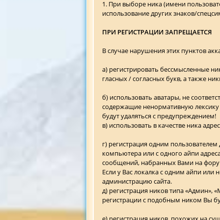
1. При выборе ника (имени пользовате
использование других знаков/спецси
ПРИ РЕГИСТРАЦИИ ЗАПРЕЩАЕТСЯ
В случае нарушения этих пунктов акк
а) регистрировать бессмысленные ники
гласных / согласных букв, а также 
б) использовать аватары, не соотве
содержащие ненормативную лексику (
будут удаляться с предупреждением!
в) использовать в качестве ника адре
г) регистрация одним пользователем 
компьютера или с одного айпи адреса 
сообщений, набранных Вами на форум
Если у Вас локалка с одним айпи или
администрацию сайта.
д) регистрация ников типа «Админ», «
регистрации с подобным ником Вы буд
е) регистрация ников, похожих на с