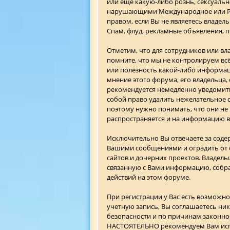
или ещё какую-либо рознь, сексуал
нарушающими Международное или Рос
правом, если Вы не являетесь владел
Спам, флуд, рекламные объявления, п
Отметим, что для сотрудников или в
помните, что мы не контролируем всё
или полезность какой-либо информа
мнение этого форума, его владельца,
рекомендуется немедленно уведомить
собой право удалить нежелательное с
поэтому нужно понимать, что они не
распространяется и на информацию в
Исключительно Вы отвечаете за сод
Вашими сообщениями и оградить от о
сайтов и дочерних проектов. Владел
связанную с Вами информацию, собра
действий на этом форуме.
При регистрации у Вас есть возможно
учетную запись, Вы соглашаетесь ник
безопасности и по причинам законно
НАСТОЯТЕЛЬНО рекомендуем Вам испол