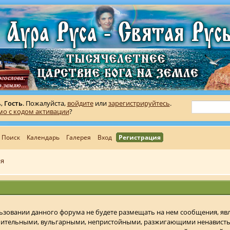
ь,
Гость
. Пожалуйста,
войдите
или
зарегистрируйтесь
.
мо с кодом активации
?
Поиск
Календарь
Галерея
Вход
Регистрация
ия
ользовании данного форума не будете размещать на нем сообщения, 
бительными, вульгарными, непристойными, разжигающими ненавист