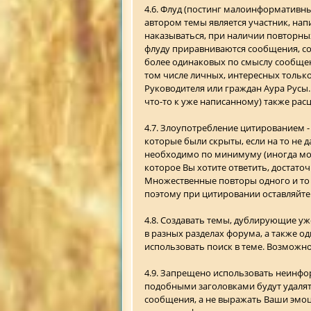
4.6. Флуд (постинг малоинформативны
автором темы является участник, напи
наказываться, при наличии повторных 
флуду приравниваются сообщения, со
более одинаковых по смыслу сообщени
том числе личных, интересных тольк
Руководителя или граждан Аура Русы.
что-то к уже написанному) также рас
4.7. Злоупотребление цитированием 
которые были скрыты, если на то не 
необходимо по минимуму (иногда мож
которое Вы хотите ответить, достато
Множественные повторы одного и то ж
поэтому при цитировании оставляйте
4.8. Создавать темы, дублирующие у
в разных разделах форума, а также о
использовать поиск в теме. Возможн
4.9. Запрещено использовать неинформ
подобными заголовками будут удалят
сообщения, а не выражать Ваши эмоц