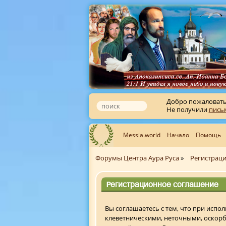
Добро пожаловат
Не получили
пись
Messia.world
Начало
Помощь
Форумы Центра Аура Руса
»
Регистрац
Регистрационное соглашение
Вы соглашаетесь с тем, что при исп
клеветническими, неточными, оскор