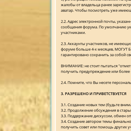
жалобы от владельца ранее зарегистр
аватар. Чтобы посмотреть уже имеющ
2.2. Адрес электронной почты, указа
сообщения форума. По умолчанию ук
участниками.
2.3. Аккаунты участников, не имеющи
форуме больше 4-х месяцев, МОГУТ БЫ
гарантировано сохранить за собой св
ВНИМАНИЕ: не стоит пытаться "отмети
получить предупреждение или более 
2.4. Помните, что Вы несете персонал
3. РАЗРЕШЕНО И ПРИВЕТСТВУЕТСЯ
3.1. Создание новых тем (будьте вним
3.2. Продолжение обсуждения в стары
3.3. Поддержание дискуссии, обмен 
3.4. Создание автором темы финальн
получить совет или помощь других уч