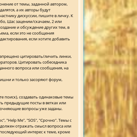
онение от темы, заданной автором,
алятся, а их авторы будут
частнику дискуссии, пишите в личку. К
о, Шас заценим/скачаем, 2 или
оздание и обсуждение других тем, в
ема, если это не сообщения
дактирования, если хотите добавить
запрещено цитировать/личить линки,
дераторов. Цитировать собеседника
данного вопроса или сообщения, на
лишни и только засоряют форум,
е поиск), создавать одинаковые темы
ть предыдущие посты в ветках или
точняющие вопросы уже заданы.
, "Help Me", "SOS", "Срочно". Темы с
 должен отражать смысл вопроса или
последующий интерес к теме, кроме