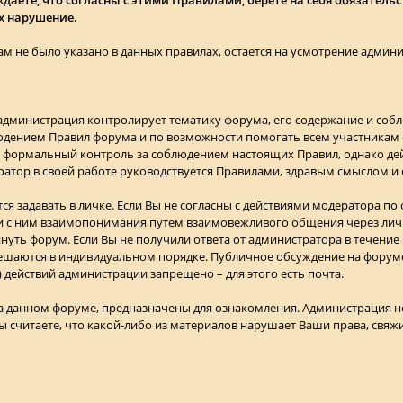
х нарушение.
инам не было указано в данных правилах, остается на усмотрение админ
 администрация контролирует тематику форума, его содержание и соб
людением Правил форума и по возможности помогать всем участникам
 формальный контроль за соблюдением настоящих Правил, однако дей
атор в своей работе руководствуется Правилами, здравым смыслом и
ся задавать в личке. Если Вы не согласны с действиями модератора по
и с ним взаимопонимания путем взаимовежливого общения через личк
уть форум. Если Вы не получили ответа от администратора в течение
шаются в индивидуальном порядке. Публичное обсуждение на форуме 
) действий администрации запрещено – для этого есть почта.
на данном форуме, предназначены для ознакомления. Администрация не
ы считаете, что какой-либо из материалов нарушает Ваши права, свяж