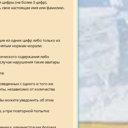
 цифры (не более 3 цифр),
ь свое настоящее имя или фамилию.
ящие из одних цифр либо только из
ринятым нормам морали;
тического содержания либо
 случае нарушения такие аватары
ра;
оведенных с одного и того же
нты, независимо от количества
 Вы можете уведомить об этом
я, а при повторной попытке
плении к администрации форума