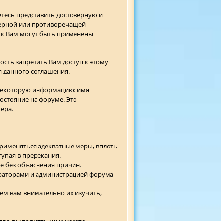
етесь представить достоверную и
верной или противоречащей
 к Вам могут быть применены
ость запретить Вам доступ к этому
я данного соглашения.
 некоторую информацию: имя
состояние на форуме. Это
ера.
применяться адекватные меры, вплоть
упая в пререкания.
ме без объяснения причин.
раторами и администрацией форума
ем вам внимательно их изучить,
тва выполнять их и несете