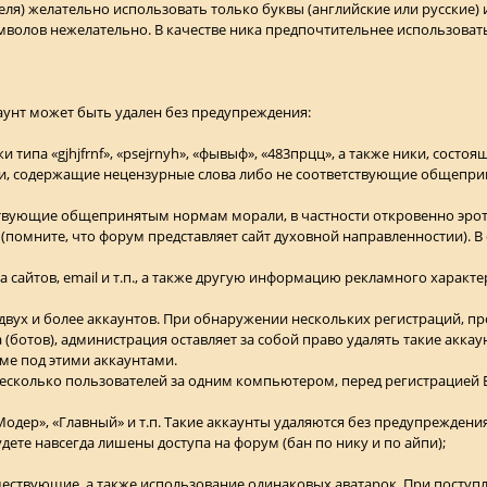
ля) желательно использовать только буквы (английские или русские) и
мволов нежелательно. В качестве ника предпочтительнее использоват
аунт может быть удален без предупреждения:
 типа «gjhjfrnf», «psejrnyh», «фывыф», «483прцц», а также ники, состо
ники, содержащие нецензурные слова либо не соответствующие общеп
тствующие общепринятым нормам морали, в частности откровенно эро
помните, что форум представляет сайт духовной направленностии). В
са сайтов, email и т.п., а также другую информацию рекламного характе
двух и более аккаунтов. При обнаружении нескольких регистраций, пр
(ботов), администрация оставляет за собой право удалять такие аккау
е под этими аккаунтами.
 несколько пользователей за одним компьютером, перед регистрацией
Модер», «Главный» и т.п. Такие аккаунты удаляются без предупреждени
ете навсегда лишены доступа на форум (бан по нику и по айпи);
уществующие, а также использование одинаковых аватарок. При посту