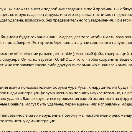
орум Вы сможете внести подробные сведения в свой профиль. Вы обязу
ия, которую владелец форума или его персонал посчитают недосто
ет удалена, возможно, без предварительного уведомления. При этом
бщением будет сохранен Ваш IP-адрес, для того чтобы иметь возможн
нет-провайдером. Это произойдет лишь в случае серьезного нарушени
аммное обеспечение размещает cookie (текстовый файл, содержащий
о браузера. Он используется ТОЛЬКО для того, чтобы сохранить Ваше 
ет и не отправляет какую-либо другую информацию с Вашего компьют
ения всеми пользователями форума Аура Русы. К нарушителям будут 
ров и администрации форума нужно выполнять неукоснительно, не вст
аво удалить Ваш аккаунт и все проявления вашей активности на фору
ые Правила, могут быть удалены, перемещены или исправлены моде
ответственности за их нарушение, поэтому мы настоятельно рекоменду
е уточнить у администрации.
аете, что согласны с этими Правилами, берете на себя обязательс