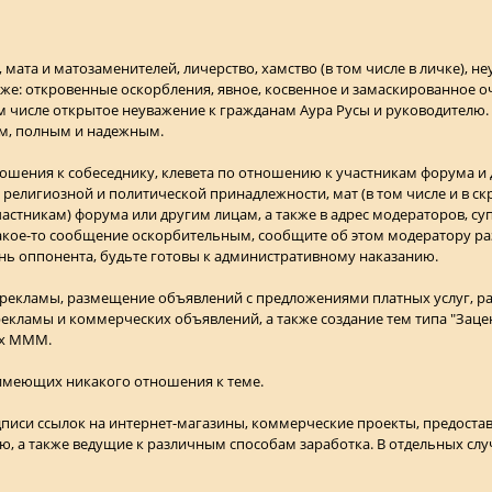
 мата и матозаменителей, личерство, хамство (в том числе в личке), н
кже: откровенные оскорбления, явное, косвенное и замаскированное 
том числе открытое неуважение к гражданам Аура Русы и руководителю.
м, полным и надежным.
ношения к собеседнику, клевета по отношению к участникам форума и
 религиозной и политической принадлежности, мат (в том числе и в с
астникам) форума или другим лицам, а также в адрес модераторов, су
 какое-то сообщение оскорбительным, сообщите об этом модератору раз
нь оппонента, будьте готовы к административному наказанию.
й рекламы, размещение объявлений с предложениями платных услуг, р
екламы и коммерческих объявлений, а также создание тем типа "Заце
их МММ.
 имеющих никакого отношения к теме.
дписи ссылок на интернет-магазины, коммерческие проекты, предост
, а также ведущие к различным способам заработка. В отдельных случ