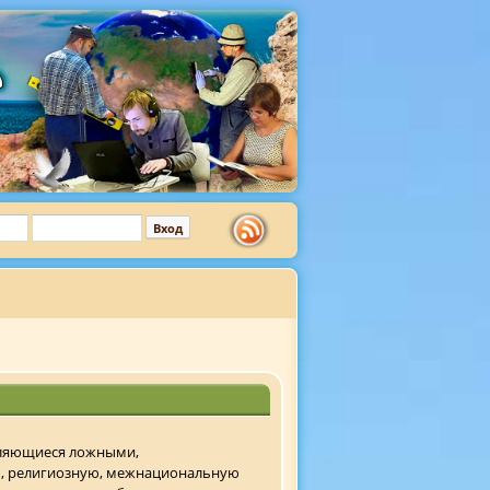
являющиеся ложными,
ь, религиозную, межнациональную