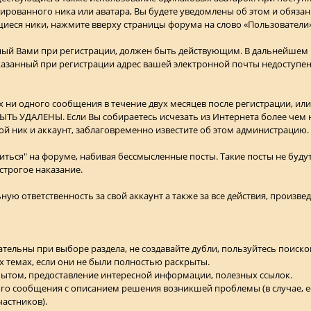
ированного ника или аватара, Вы будете уведомлены об этом и обязан
иеся ники, нажмите вверху страницы форума на слово «Пользователи»
нный Вами при регистрации, должен быть действующим. В дальнейшем н
азанный при регистрации адрес вашей электронной почты недоступен
х ни одного сообщения в течение двух месяцев после регистрации, ил
ТЬ УДАЛЕНЫ. Если Вы собираетесь исчезать из Интернета более чем н
ой ник и аккаунт, заблаговременно известите об этом администрацию.
ться" на форуме, набивая бессмысленные посты. Такие посты не будут
строгое наказание.
ьную ответственность за свой аккаунт а также за все действия, произве
ательны при выборе раздела, не создавайте дубли, пользуйтесь поиско
х темах, если они не были полностью раскрыты.
опытом, предоставление интересной информации, полезных ссылок.
ого сообщения с описанием решения возникшей проблемы (в случае, ес
астников).