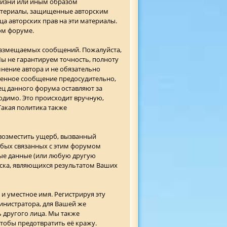
жизни или иным образом
атериалы, защищенные авторским
ца авторских прав на эти материалы.
ом форуме.
 размещаемых сообщений. Пожалуйста,
Мы не гарантируем точность, полноту
ение автора и не обязательно
ещенное сообщение предосудительно,
ц данного форума оставляют за
одимо. Это происходит вручную,
Такая политика также
возместить ущерб, вызванный
юбых связанных с этим форумом
ные данные (или любую другую
ска, являющихся результатом Ваших
и уместное имя. Регистрируя эту
инистратора, для Вашей же
 другого лица. Мы также
тобы предотвратить её кражу.