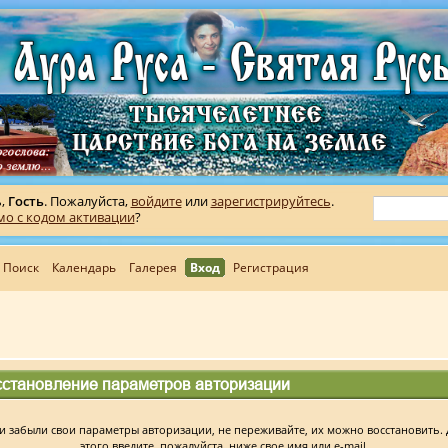
ь,
Гость
. Пожалуйста,
войдите
или
зарегистрируйтесь
.
мо с кодом активации
?
Поиск
Календарь
Галерея
Вход
Регистрация
сстановление параметров авторизации
и забыли свои параметры авторизации, не переживайте, их можно восстановить.
этого введите, пожалуйста, ниже свое имя или e-mail.