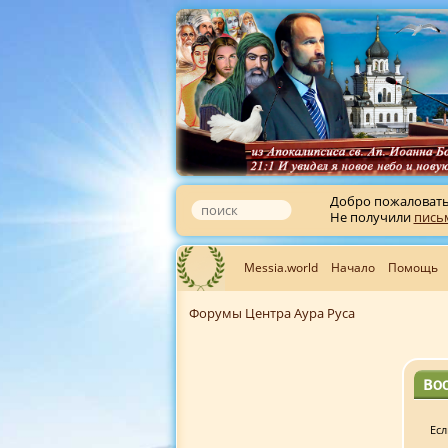
Добро пожаловат
Не получили
пись
Messia.world
Начало
Помощь
Форумы Центра Аура Руса
Во
Есл