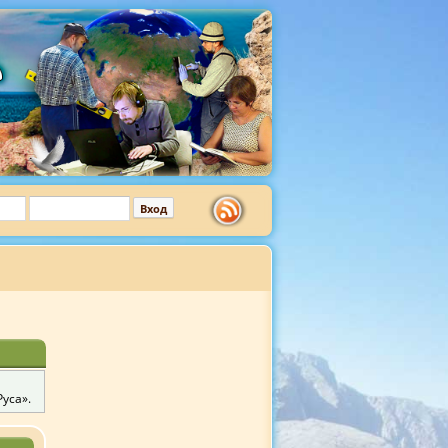
уса».