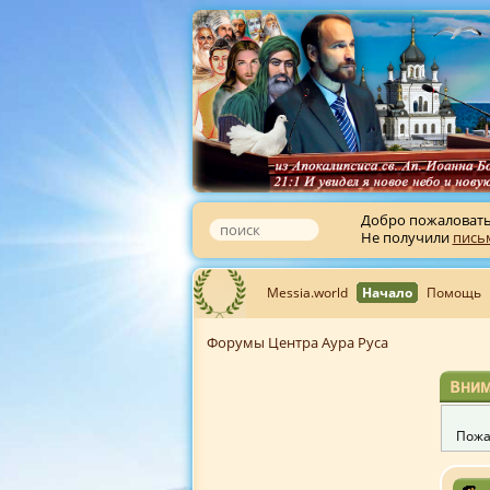
Добро пожаловат
Не получили
пись
Messia.world
Начало
Помощь
Форумы Центра Аура Руса
Вним
Пожа