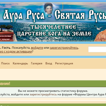
ь,
Гость
. Пожалуйста,
войдите
или
зарегистрируйтесь
.
мо с кодом активации
?
Поиск
Календарь
Галерея
Вход
Регистрация
ание!
Вы не можете просматривать статистику форума.
луйста, войдите или
зарегистрируйтесь
на форуме «Форумы Центра Аура Р