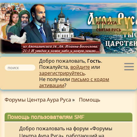
АУРА РУСА -
СВЯТАЯ РУСЬ
Добро пожаловать,
Гость
.
Пожалуйста,
войдите
или
Tog
зарегистрируйтесь
.
nav
Не получили
письмо с кодом
активации
?
Форумы Центра Аура Руса
»
Помощь
Помощь пользователям SMF
Добро пожаловать на форум «Форумы
Центра Аура Руса», работающий на