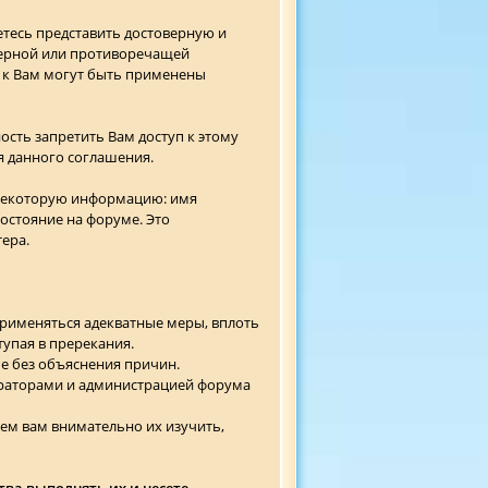
етесь представить достоверную и
верной или противоречащей
 к Вам могут быть применены
ость запретить Вам доступ к этому
я данного соглашения.
 некоторую информацию: имя
состояние на форуме. Это
ера.
применяться адекватные меры, вплоть
упая в пререкания.
ме без объяснения причин.
раторами и администрацией форума
ем вам внимательно их изучить,
тва выполнять их и несете