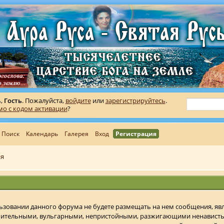
ь,
Гость
. Пожалуйста,
войдите
или
зарегистрируйтесь
.
мо с кодом активации
?
Поиск
Календарь
Галерея
Вход
Регистрация
ия
ользовании данного форума не будете размещать на нем сообщения, 
бительными, вульгарными, непристойными, разжигающими ненавист