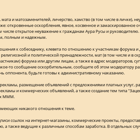
 мата и матозаменителей, личерство, хамство (в том числе в личке), н
кже: откровенные оскорбления, явное, косвенное и замаскированное 
том числе открытое неуважение к гражданам Аура Русы и руководителю.
м, полным и надежным.
ношения к собеседнику, клевета по отношению к участникам форума и
 религиозной и политической принадлежности, мат (в том числе и в с
астникам) форума или другим лицам, а также в адрес модераторов, су
 какое-то сообщение оскорбительным, сообщите об этом модератору раз
нь оппонента, будьте готовы к административному наказанию.
й рекламы, размещение объявлений с предложениями платных услуг, р
екламы и коммерческих объявлений, а также создание тем типа "Заце
их МММ.
 имеющих никакого отношения к теме.
дписи ссылок на интернет-магазины, коммерческие проекты, предост
, а также ведущие к различным способам заработка. В отдельных случ