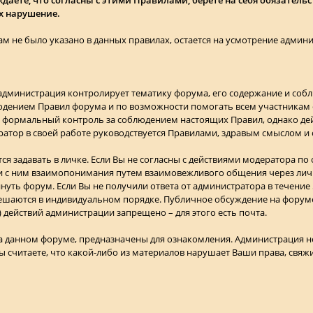
х нарушение.
инам не было указано в данных правилах, остается на усмотрение админ
 администрация контролирует тематику форума, его содержание и соб
людением Правил форума и по возможности помогать всем участникам
 формальный контроль за соблюдением настоящих Правил, однако дей
атор в своей работе руководствуется Правилами, здравым смыслом и
ся задавать в личке. Если Вы не согласны с действиями модератора по
и с ним взаимопонимания путем взаимовежливого общения через личк
уть форум. Если Вы не получили ответа от администратора в течение
шаются в индивидуальном порядке. Публичное обсуждение на форуме 
) действий администрации запрещено – для этого есть почта.
на данном форуме, предназначены для ознакомления. Администрация не
ы считаете, что какой-либо из материалов нарушает Ваши права, свяж