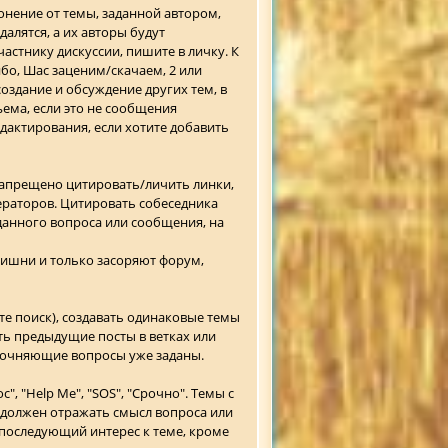
онение от темы, заданной автором,
алятся, а их авторы будут
частнику дискуссии, пишите в личку. К
о, Шас заценим/скачаем, 2 или
оздание и обсуждение других тем, в
ема, если это не сообщения
дактирования, если хотите добавить
запрещено цитировать/личить линки,
дераторов. Цитировать собеседника
данного вопроса или сообщения, на
лишни и только засоряют форум,
е поиск), создавать одинаковые темы
ть предыдущие посты в ветках или
точняющие вопросы уже заданы.
, "Help Me", "SOS", "Срочно". Темы с
 должен отражать смысл вопроса или
последующий интерес к теме, кроме