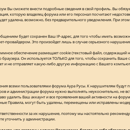
орум Вы сможете внести подробные сведения в свой профиль. Вы обязу
ия, которую владелец форума или его персонал посчитают недосто
ет удалена, возможно, без предварительного уведомления. При этом
бщением будет сохранен Ваш IP-адрес, для того чтобы иметь возможн
нет-провайдером. Это произойдет лишь в случае серьезного нарушени
аммное обеспечение размещает cookie (текстовый файл, содержащий
о браузера. Он используется ТОЛЬКО для того, чтобы сохранить Ваше 
ет и не отправляет какую-либо другую информацию с Вашего компьют
ения всеми пользователями форума Аура Русы. К нарушителям будут 
ров и администрации форума нужно выполнять неукоснительно, не вст
аво удалить Ваш аккаунт и все проявления вашей активности на фору
ые Правила, могут быть удалены, перемещены или исправлены моде
ответственности за их нарушение, поэтому мы настоятельно рекоменду
е уточнить у администрации.
аете, что согласны с этими Правилами, берете на себя обязательс