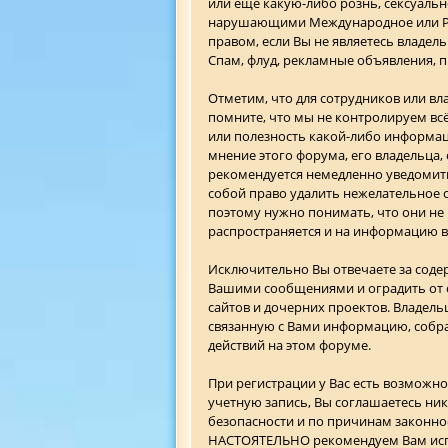
или ещё какую-либо рознь, сексуал
нарушающими Международное или Рос
правом, если Вы не являетесь владел
Спам, флуд, рекламные объявления, п
Отметим, что для сотрудников или в
помните, что мы не контролируем всё
или полезность какой-либо информа
мнение этого форума, его владельца,
рекомендуется немедленно уведомить
собой право удалить нежелательное с
поэтому нужно понимать, что они не
распространяется и на информацию в
Исключительно Вы отвечаете за сод
Вашими сообщениями и оградить от о
сайтов и дочерних проектов. Владел
связанную с Вами информацию, собра
действий на этом форуме.
При регистрации у Вас есть возможно
учетную запись, Вы соглашаетесь ник
безопасности и по причинам законно
НАСТОЯТЕЛЬНО рекомендуем Вам испол