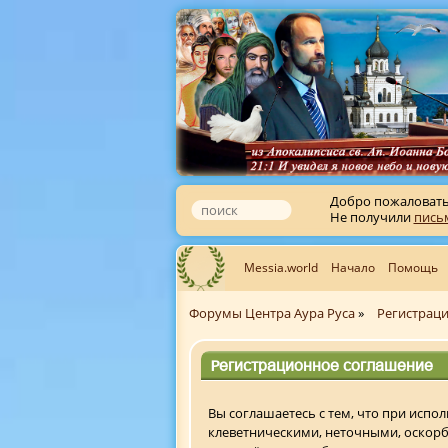
Добро пожаловат
Не получили
пись
Messia.world
Начало
Помощь
Форумы Центра Аура Руса
»
Регистрац
Регистрационное соглашение
Вы соглашаетесь с тем, что при исп
клеветническими, неточными, оскор