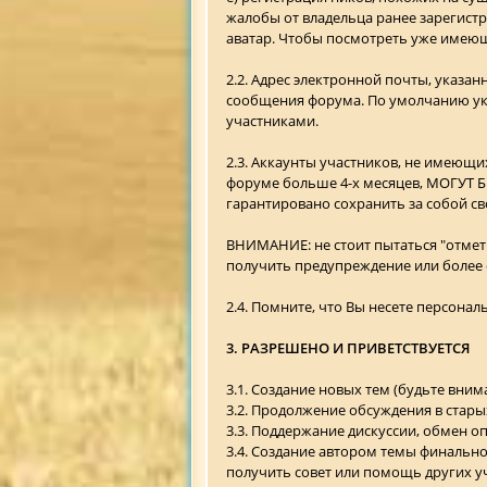
жалобы от владельца ранее зарегистр
аватар. Чтобы посмотреть уже имеющ
2.2. Адрес электронной почты, указа
сообщения форума. По умолчанию ук
участниками.
2.3. Аккаунты участников, не имеющи
форуме больше 4-х месяцев, МОГУТ БЫ
гарантировано сохранить за собой св
ВНИМАНИЕ: не стоит пытаться "отмети
получить предупреждение или более 
2.4. Помните, что Вы несете персонал
3. РАЗРЕШЕНО И ПРИВЕТСТВУЕТСЯ
3.1. Создание новых тем (будьте вним
3.2. Продолжение обсуждения в стары
3.3. Поддержание дискуссии, обмен 
3.4. Создание автором темы финальн
получить совет или помощь других уч