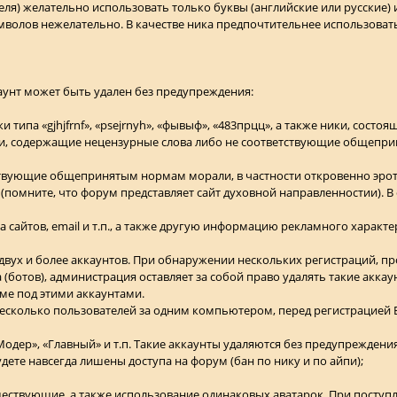
ля) желательно использовать только буквы (английские или русские) и
мволов нежелательно. В качестве ника предпочтительнее использоват
аунт может быть удален без предупреждения:
 типа «gjhjfrnf», «psejrnyh», «фывыф», «483прцц», а также ники, состо
ники, содержащие нецензурные слова либо не соответствующие общеп
тствующие общепринятым нормам морали, в частности откровенно эро
помните, что форум представляет сайт духовной направленностии). В
са сайтов, email и т.п., а также другую информацию рекламного характе
двух и более аккаунтов. При обнаружении нескольких регистраций, пр
(ботов), администрация оставляет за собой право удалять такие аккау
е под этими аккаунтами.
 несколько пользователей за одним компьютером, перед регистрацией
Модер», «Главный» и т.п. Такие аккаунты удаляются без предупреждени
ете навсегда лишены доступа на форум (бан по нику и по айпи);
уществующие, а также использование одинаковых аватарок. При посту