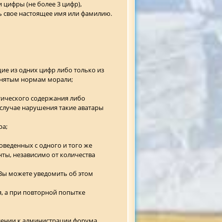
 цифры (не более 3 цифр),
ь свое настоящее имя или фамилию.
ящие из одних цифр либо только из
ринятым нормам морали;
тического содержания либо
 случае нарушения такие аватары
ра;
оведенных с одного и того же
нты, независимо от количества
 Вы можете уведомить об этом
я, а при повторной попытке
плении к администрации форума