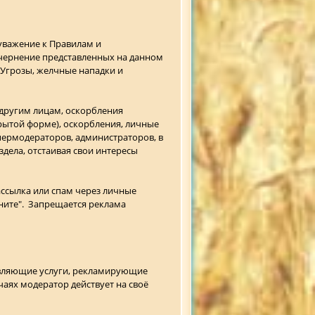
еуважение к Правилам и
очернение представленных на данном
 Угрозы, желчные нападки и
 другим лицам, оскорбления
крытой форме), оскорбления, личные
пермодераторов, администраторов, в
дела, отстаивая свои интересы
ассылка или спам через личные
ните". Запрещается реклама
авляющие услуги, рекламирующие
аях модератор действует на своё