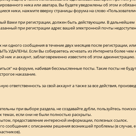
ированного ника или аватара, Вы будете уведомлены об этом и обязан
иеся ники, нажмите вверху страницы форума на слово «Пользователи»
нный Вами при регистрации, должен быть действующим. В дальнейшем н
азанный при регистрации адрес вашей электронной почты недоступен
х ни одного сообщения в течение двух месяцев после регистрации, ил
ТЬ УДАЛЕНЫ. Если Вы собираетесь исчезать из Интернета более чем н
ой ник и аккаунт, заблаговременно известите об этом администрацию.
ться" на форуме, набивая бессмысленные посты. Такие посты не будут
строгое наказание.
ьную ответственность за свой аккаунт а также за все действия, произве
ательны при выборе раздела, не создавайте дубли, пользуйтесь поиско
х темах, если они не были полностью раскрыты.
опытом, предоставление интересной информации, полезных ссылок.
ого сообщения с описанием решения возникшей проблемы (в случае, ес
астников).