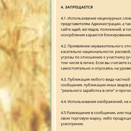
4. ЗАПРЕЩАЕТСЯ
4.1. Использование нецензурных слов,
представителям Администрации, а та
сайте идей, взглядов, положений, в 
оскорбления караются блокирование
4.2. Проявление неуважительного от
касательно национальности, расовой,
угрозы по отношению к участнику (уч
том числе в личке. Если вы считаете
самостоятельно и опускаясь на урове
4.3. Публикация любого вида частно
сообщения, публикации иных видов р
"реального заработка в сети" и проч
4.4. Использование изображений, не
4.5 Размещение в сообщении, или по
свою торговую марку, либо продукцию
усмотрение.