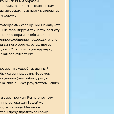
жизни или иным образом
атериалы, защищенные авторским
ца авторских прав на эти материалы.
ом форуме.
 размещаемых сообщений. Пожалуйста,
Мы не гарантируем точность, полноту
ение автора и не обязательно
ещенное сообщение предосудительно,
ц данного форума оставляют за
одимо. Это происходит вручную,
Такая политика также
возместить ущерб, вызванный
юбых связанных с этим форумом
ные данные (или любую другую
ска, являющихся результатом Ваших
и уместное имя. Регистрируя эту
инистратора, для Вашей же
 другого лица. Мы также
тобы предотвратить её кражу.