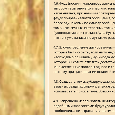
4.6. Флуд (постинг малоинформативны
автором темы является участник, напи
наказываться, при наличии повторных 
флуду приравниваются сообщения, со
более одинаковых по смыслу сообщени
том числе личных, интересных тольк
Руководителя или граждан Аура Русы.
что-то к уже написанному) также рас
4.7. Злоупотребление цитированием 
которые были скрыты, если на то не 
необходимо по минимуму (иногда мож
которое Вы хотите ответить, достато
Множественные повторы одного и то ж
поэтому при цитировании оставляйте
4.8. Создавать темы, дублирующие у
в разных разделах форума, а также о
использовать поиск в теме. Возможн
4.9. Запрещено использовать неинформ
подобными заголовками будут удалят
сообщения, а не выражать Ваши эмоц