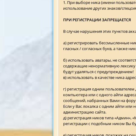
1. При выборе ника (имени пользовате
использование других знаков/спецси
ПРИ РЕГИСТРАЦИИ ЗАПРЕЩАЕТСЯ
В случае нарушения этих пунктов акк
а) регистрировать бессмысленные ники
гласных / согласных букв, а также 
б) использовать аватары, не соотве
содержащие ненормативную лексику (
будут удаляться с предупреждением!
в) использовать в качестве ника адре
г) регистрация одним пользователем 
компьютера или с одного айпи адреса 
сообщений, набранных Вами на форум
Если у Вас локалка с одним айпи или
администрацию сайта.
д) регистрация ников типа «Админ», «
регистрации с подобным ником Вы буд
е) регистрация ников, похожих на с