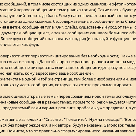
х сообщений, в том числе состоящих из одних смайлов) и офтоп - откл
савший первое сообщение в теме (шапка топика). Такие посты будут уд
нарушений - вплоть до бана. Если у вас возникает частный вопрос к у
стоящие из одних смайлов, бессодержательные сообщения типа Спасиб
я в ветке, сообщения типа "UP", флейм, существенный уход от темы, с
о двум-трем общающимся, а так же сообщения слишком большого объ
 Более двух сообщений пользователя подряд (используйте функцию ре
цениваются как флуд.
- оверквотинг/гиперквотинг (цитирование без необходимости). Также 
дано согласие автора. Данный запрет не распространяется лишь на мо
но вообще не цитировать, если ваше сообщение идет сразу после за
чно написать, кому адресовано ваше сообщение).
е текста на одной и той же странице, тем более с изображениями, из
 только ту часть сообщения, которую вы хотите прокомментировать.
же имеющиеся открытые темы (перед созданием новой темы используйт
динаковые сообщения в разных темах. Кроме того, рекомендуется чита
о, предлагаемый вами вариант решения проблемы уже предложен, а у
ативные заголовки - "Спасите", "Помогите", "Нужна помощь!", "Вопрос"
ься без предупреждения, а их авторы будут наказаны. Заголовок темы
ии. Помните, что от правильно сформулированного названия зависит 