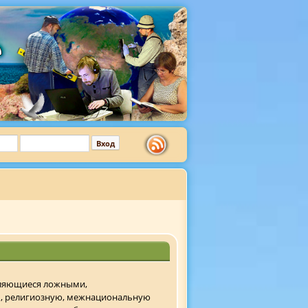
являющиеся ложными,
ь, религиозную, межнациональную