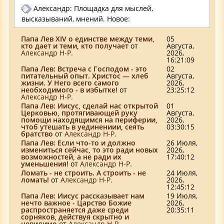
Александр: Площадка для мыслей,
высказываний, мнений. Новое:
Папа Лев XIV о единстве между теми,
05
кто дает и теми, кто получает
от
Августа,
Александр Н-Р.
2026,
16:21:09
Папа Лев: Встреча с Господом - это
02
питательный опыт. Христос — хлеб
Августа,
жизни. У Него всего самого
2026,
необходимого - в избытке!
от
23:25:12
Александр Н-Р.
Папа Лев: Иисус, сделай нас открытой
01
Церковью, протягивающей руку
Августа,
помощи находящимся на периферии,
2026,
чтоб утешать в уединениии, сеять
03:30:15
братство
от
Александр Н-Р.
Папа Лев: Если что-то и должно
26 Июля,
измениться сейчас, то это ради новых
2026,
возможностей, а не ради их
17:40:12
уменьшения!
от
Александр Н-Р.
Ломать - не строить. А строить - не
24 Июля,
ломать!
от
Александр Н-Р.
2026,
12:45:12
Папа Лев: Иисус рассказывает нам
19 Июля,
нечто важное - Царство Божие
2026,
распространяется даже среди
20:35:11
сорняков, действуя скрытно и
невидимо
от
Александр Н-Р.