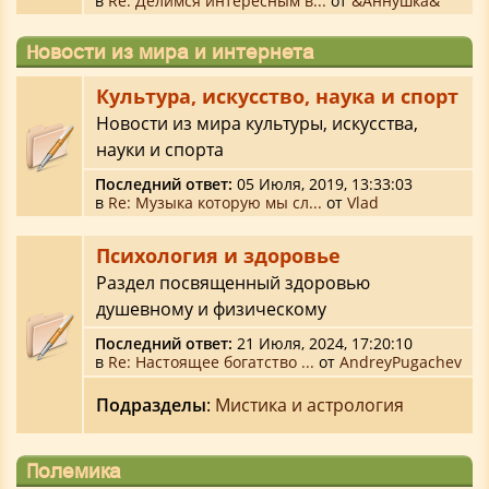
в
Re: Делимся интересным в...
от
&Аннушка&
Новости из мира и интернета
Культура, искусство, наука и спорт
Новости из мира культуры, искусства,
науки и спорта
Последний ответ:
05 Июля, 2019, 13:33:03
в
Re: Музыка которую мы сл...
от
Vlad
Психология и здоровье
Раздел посвященный здоровью
душевному и физическому
Последний ответ:
21 Июля, 2024, 17:20:10
в
Re: Настоящее богатство ...
от
AndreyPugachev
Подразделы
:
Мистика и астрология
Полемика