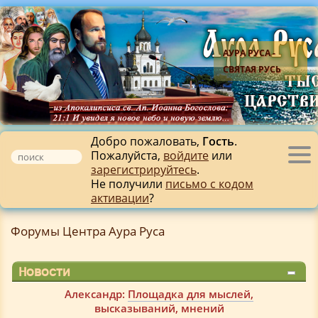
АУРА РУСА -
СВЯТАЯ РУСЬ
Добро пожаловать,
Гость
.
Пожалуйста,
войдите
или
Tog
зарегистрируйтесь
.
nav
Не получили
письмо с кодом
активации
?
Форумы Центра Аура Руса
Новости
Александр:
Площадка для мыслей,
высказываний, мнений