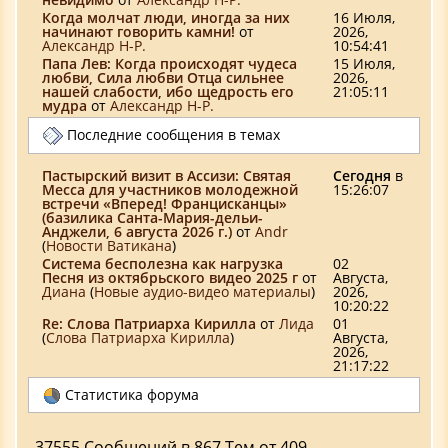
Когда молчат люди, иногда за них
16 Июля,
начинают говорить камни!
от
2026,
Александр Н-Р.
10:54:41
Папа Лев: Когда происходят чудеса
15 Июля,
любви, Сила любви Отца сильнее
2026,
нашей слабости, ибо щедрость его
21:05:11
мудра
от
Александр Н-Р.
Последние сообщения в темах
Пастырский визит в Ассизи: Святая
Сегодня
в
Месса для участников молодежной
15:26:07
встречи «Вперед! Францисканцы»
(базилика Санта-Мария-дельи-
Анджели, 6 августа 2026 г.)
от
Аndr
(
Новости Ватикана
)
Система бесполезна как нагрузка
02
Песня из октябрьского видео 2025 г
от
Августа,
Диана
(
Новые аудио-видео материалы
)
2026,
10:20:22
Re: Слова Патриарха Кирилла
от
Лида
01
(
Слова Патриарха Кирилла
)
Августа,
2026,
21:17:22
Статистика форума
37555 Сообщений в 867 Тем от 409