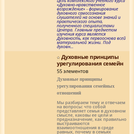
Цель комплексного учебного курса
«Духовно-нравственное
возрождение» - формирование
духовного самосознания
слушателей на основе знаний и
практического опыта,
полученного специалистами
Центра. Главным предметом
изучения курса является
Духовность, как первооснова всей
материальной жизни. Под
духовн…
Духовные принципы
урегулирования семейн
55 элементов
Духовные принципы
урегулирования семейных
отношений
Мы разбираем тему и отвечаем
на вопросы: что собой
представляет семья в духовном
смысле, каковы ее цели и
предназначение, как правильно
выстраиваются
взаимоотношения в среде
равных, почему в семьях