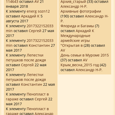
114643
оставил
AV
21
Архив_старый
(33) оставил
января 2018
Александр Н-Р.
К элементу
energ sozn12
Архивные фотографии
оставил
Аркадий К
5
(190) оставил
Александр Н-
августа 2017
Р.
К элементу
2017322152033
Флорида и Багамы
(7)
min
оставил
Сергей
27 мая
оставил
Аркадий К
2017
Международные
К элементу
2017322152033
армейские игры
min
оставил
Константин
27
"Открытая в
(28) оставил
мая 2017
AV
К элементу
Лепестки
День семьи в Муроме 2015
петушков после дождя
(37) оставил
AV
оставил
Сергей
22 мая
Крым_весна_2015 год
(42)
2017
оставил
Александр Н-Р.
К элементу
Лепестки
петушков после дождя
оставил
Константин
22 мая
2017
К элементу
Пенопласт в
гараже
оставил
Сергей
22
мая 2017
К элементу
Пенопласт в
гараже
оставил
Александр