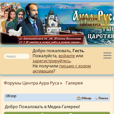
АУРА РУСА -
СВЯТАЯ РУСЬ
Добро пожаловать,
Гость
.
Пожалуйста,
войдите
или
Tog
зарегистрируйтесь
.
nav
Не получили
письмо с кодом
активации
?
Форумы Центра Аура Руса
»
Галерея
Обзор
Обзор
Поиск
Добро Пожаловать в Медиа-Галерею!