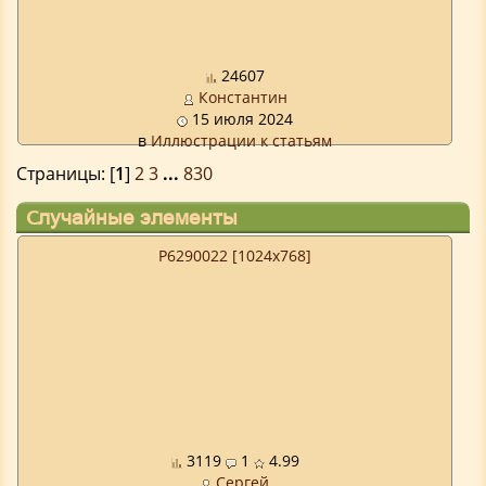
24607
Константин
15 июля 2024
в
Иллюстрации к статьям
Страницы: [
1
]
2
3
...
830
Случайные элементы
P6290022 [1024x768]
3119
1
4.99
Сергей