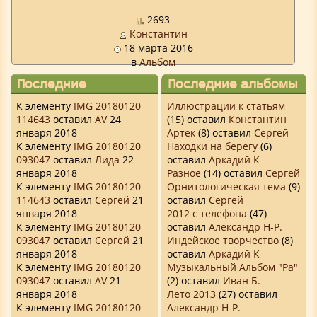
2693
Константин
18 марта 2016
в
Альбом
Последние
Последние альбомы
комментарии
К элементу
IMG 20180120
Иллюстрации к статьям
114643
оставил
AV
24
(15) оставил
Константин
января 2018
Артек
(8) оставил
Сергей
К элементу
IMG 20180120
Находки на берегу
(6)
093047
оставил
Лида
22
оставил
Аркадий К
января 2018
Разное
(14) оставил
Сергей
К элементу
IMG 20180120
Орнитологическая тема
(9)
114643
оставил
Сергей
21
оставил
Сергей
января 2018
2012 с телефона
(47)
К элементу
IMG 20180120
оставил
Александр Н-Р.
093047
оставил
Сергей
21
Индейское творчество
(8)
января 2018
оставил
Аркадий К
К элементу
IMG 20180120
Музыкальный Альбом "Ра"
093047
оставил
AV
21
(2) оставил
Иван Б.
января 2018
Лето 2013
(27) оставил
К элементу
IMG 20180120
Александр Н-Р.