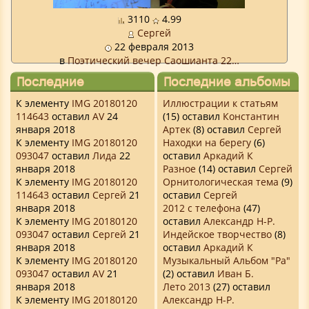
3110
4.99
Сергей
22 февраля 2013
в
Поэтический вечер Саошианта 22…
Последние
Последние альбомы
комментарии
К элементу
IMG 20180120
Иллюстрации к статьям
114643
оставил
AV
24
(15) оставил
Константин
января 2018
Артек
(8) оставил
Сергей
К элементу
IMG 20180120
Находки на берегу
(6)
093047
оставил
Лида
22
оставил
Аркадий К
января 2018
Разное
(14) оставил
Сергей
К элементу
IMG 20180120
Орнитологическая тема
(9)
114643
оставил
Сергей
21
оставил
Сергей
января 2018
2012 с телефона
(47)
К элементу
IMG 20180120
оставил
Александр Н-Р.
093047
оставил
Сергей
21
Индейское творчество
(8)
января 2018
оставил
Аркадий К
К элементу
IMG 20180120
Музыкальный Альбом "Ра"
093047
оставил
AV
21
(2) оставил
Иван Б.
января 2018
Лето 2013
(27) оставил
К элементу
IMG 20180120
Александр Н-Р.