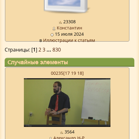
23308
Константин
15 июля 2024
в
Иллюстрации к статьям
Страницы: [
1
]
2
3
...
830
Случайные элементы
00235[17 19 18]
3564
Александр Н-Р.