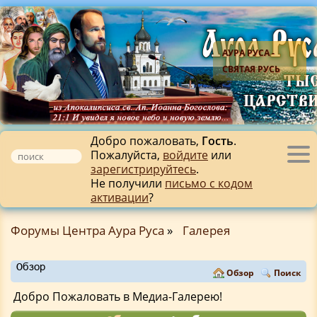
АУРА РУСА -
СВЯТАЯ РУСЬ
Добро пожаловать,
Гость
.
Пожалуйста,
войдите
или
Tog
зарегистрируйтесь
.
nav
Не получили
письмо с кодом
активации
?
Форумы Центра Аура Руса
»
Галерея
Обзор
Обзор
Поиск
Добро Пожаловать в Медиа-Галерею!