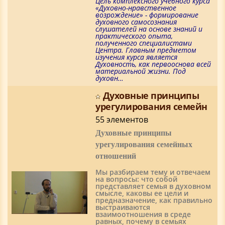
Цель комплексного учебного курса
«Духовно-нравственное
возрождение» - формирование
духовного самосознания
слушателей на основе знаний и
практического опыта,
полученного специалистами
Центра. Главным предметом
изучения курса является
Духовность, как первооснова всей
материальной жизни. Под
духовн…
Духовные принципы
урегулирования семейн
55 элементов
Духовные принципы
урегулирования семейных
отношений
Мы разбираем тему и отвечаем
на вопросы: что собой
представляет семья в духовном
смысле, каковы ее цели и
предназначение, как правильно
выстраиваются
взаимоотношения в среде
равных, почему в семьях