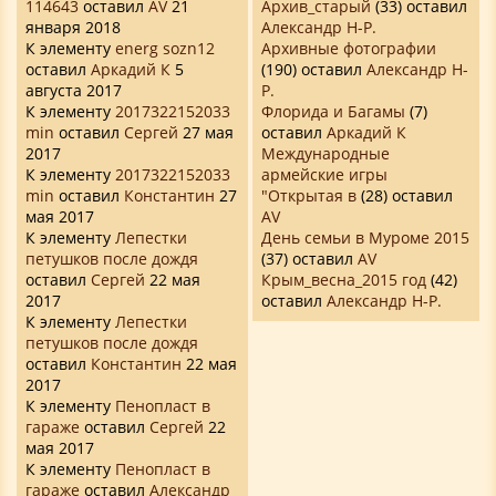
114643
оставил
AV
21
Архив_старый
(33) оставил
января 2018
Александр Н-Р.
К элементу
energ sozn12
Архивные фотографии
оставил
Аркадий К
5
(190) оставил
Александр Н-
августа 2017
Р.
К элементу
2017322152033
Флорида и Багамы
(7)
min
оставил
Сергей
27 мая
оставил
Аркадий К
2017
Международные
К элементу
2017322152033
армейские игры
min
оставил
Константин
27
"Открытая в
(28) оставил
мая 2017
AV
К элементу
Лепестки
День семьи в Муроме 2015
петушков после дождя
(37) оставил
AV
оставил
Сергей
22 мая
Крым_весна_2015 год
(42)
2017
оставил
Александр Н-Р.
К элементу
Лепестки
петушков после дождя
оставил
Константин
22 мая
2017
К элементу
Пенопласт в
гараже
оставил
Сергей
22
мая 2017
К элементу
Пенопласт в
гараже
оставил
Александр