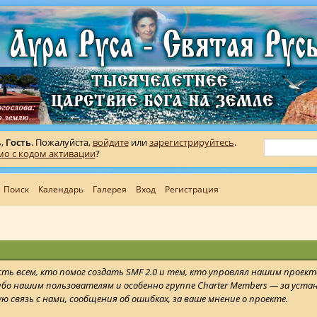
ь,
Гость
. Пожалуйста,
войдите
или
зарегистрируйтесь
.
мо с кодом активации
?
Поиск
Календарь
Галерея
Вход
Регистрация
ть всем, кто помог создать SMF 2.0 и тем, кто управлял нашим проек
ибо нашим пользователям и особенно группе Charter Members — за уста
 связь с нами, сообщения об ошибках, за ваше мнение о проекте.