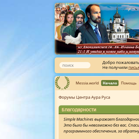
Добро пожаловат
Не получили
пись
Messia.world
Начало
Помощь
Форумы Центра Аура Руса
Благодарности
Simple Machines выражает благодарнос
Это было бы невозможно без вас. Спас
программного обеспечения, за обратную