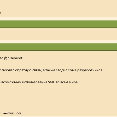
k
Nao 尚" Deberdt
ользовал обратную связь, а также сводил с ума разработчиков.
ла возможным использование SMF во всем мире.
ли — спасибо!