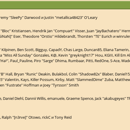
emy "SleePy" Darwood и Justin "metallica48423" O'Leary
 "Bloc" Kristiansen, Hendrik Jan "Compuart" Visser, Juan "JayBachatero" Her
SiNaN]" Eser, Theodore "Orstio" Hildebrandt, Thorsten "TE" Eurich и winrule
ex" Kilpinen, Ben Scott, Bigguy, CapadY, Chas Large, Duncan85, Eliana Tamerin,
ca "Miss All Sunday" Gonzales, K@, Kevin "greyknight17" Hou, KGIII, Kill Em A
ick "Ha²", Paul_Pauline, Piro "Sarge" Dhima, Rumbaar, Pitti, RedOne, S-Ace, W
Hall, Bryan "Runic" Deakin, Bulakbol, Colin "Shadow82x" Blaber, Daniel15,
45" Valentin, Kays, Killer Possum, Kirby, Matt "SlammedDime" Zuba, Matthew
even "Fustrate" Hoffman и Joey "Tyrsson" Smith
, Daniel Diehl, Dannii Willis, emanuele, Graeme Spence, Jack "akabugeyes" Th
 Ralph "[n3rve]" Otowo, rickC и Tony Reid