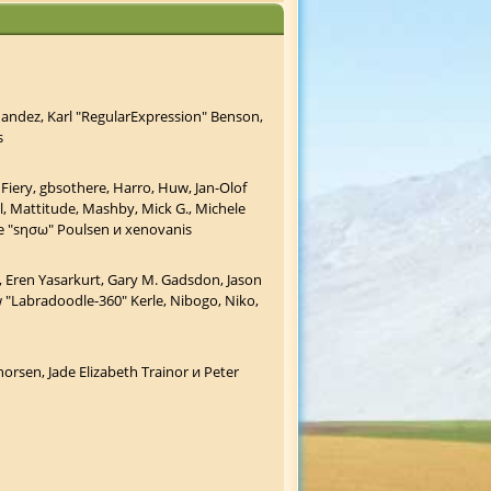
nandez, Karl "RegularExpression" Benson,
s
 Fiery, gbsothere, Harro, Huw, Jan-Olof
ll, Mattitude, Mashby, Mick G., Michele
ade "sησω" Poulsen и xenovanis
 Eren Yasarkurt, Gary M. Gadsdon, Jason
 "Labradoodle-360" Kerle, Nibogo, Niko,
orsen, Jade Elizabeth Trainor и Peter