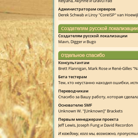
Relyana, Akyhne и GravuTrad
Администраторам серверов
Derek Schwab и Liroy "CoreISP" van Hoewij
Создателям русской локализации
Создателям русской локализации
Mavn, Digger и Bugo
Отдельное спасибо
Консультантам
Brett Flannigan, Mark Rose и René-Gilles "
Бета тестерам
Тем, кто неустанно находил ошибки, исп
Переводчикам
Спасибо за Вашу работу, которая сдела
Основателю SMF
Unknown W. "[Unknown]" Brackets
Первым менеджерам проекта
Jeff Lewis, Joseph Fung и David Recordon
И каждому, кого мы, возможно, пропусти