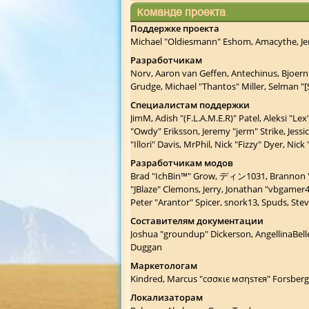
Команде проекта
Поддержке проекта
Michael "Oldiesmann" Eshom, Amacythe, Jer
Разработчикам
Norv, Aaron van Geffen, Antechinus, Bjoern
Grudge, Michael "Thantos" Miller, Selman "[
Специалистам поддержки
JimM, Adish "(F.L.A.M.E.R)" Patel, Aleksi "L
"Owdy" Eriksson, Jeremy "jerm" Strike, Jessi
"Illori" Davis, MrPhil, Nick "Fizzy" Dyer, N
Разработчикам модов
Brad "IchBin™" Grow, ディン1031, Brannon "B" 
"JBlaze" Clemons, Jerry, Jonathan "vbgamer
Peter "Arantor" Spicer, snork13, Spuds, St
Составителям документации
Joshua "groundup" Dickerson, AngellinaBelle
Duggan
Маркетологам
Kindred, Marcus "cσσкιє мσηѕтєя" Forsberg,
Локализаторам