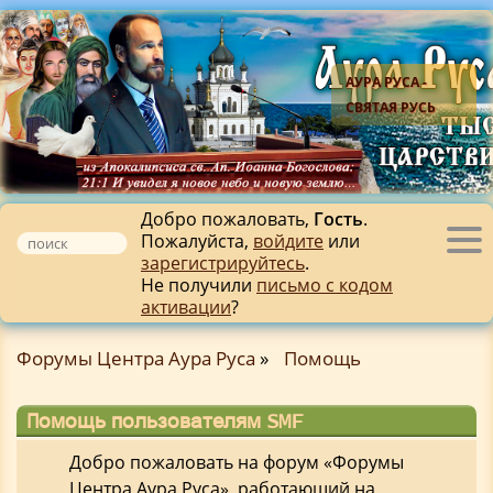
АУРА РУСА -
СВЯТАЯ РУСЬ
Добро пожаловать,
Гость
.
Пожалуйста,
войдите
или
Tog
зарегистрируйтесь
.
nav
Не получили
письмо с кодом
активации
?
Форумы Центра Аура Руса
»
Помощь
Помощь пользователям SMF
Добро пожаловать на форум «Форумы
Центра Аура Руса», работающий на