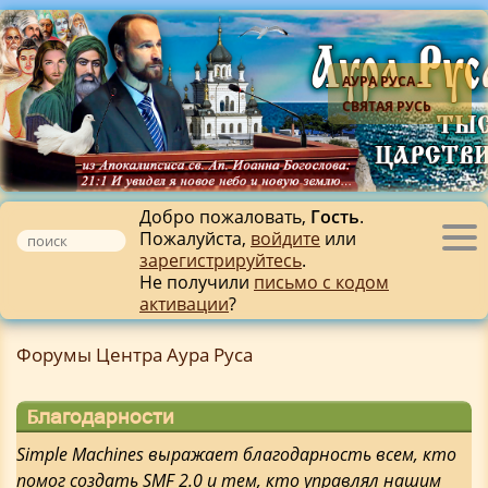
АУРА РУСА -
СВЯТАЯ РУСЬ
Добро пожаловать,
Гость
.
Пожалуйста,
войдите
или
Tog
зарегистрируйтесь
.
nav
Не получили
письмо с кодом
активации
?
Форумы Центра Аура Руса
Благодарности
Simple Machines выражает благодарность всем, кто
помог создать SMF 2.0 и тем, кто управлял нашим