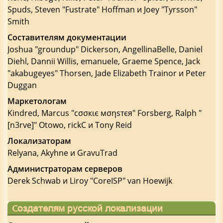
Spuds, Steven "Fustrate" Hoffman и Joey "Tyrsson"
Smith
Составителям документации
Joshua "groundup" Dickerson, AngellinaBelle, Daniel
Diehl, Dannii Willis, emanuele, Graeme Spence, Jack
"akabugeyes" Thorsen, Jade Elizabeth Trainor и Peter
Duggan
Маркетологам
Kindred, Marcus "cσσкιє мσηѕтєя" Forsberg, Ralph "
[n3rve]" Otowo, rickC и Tony Reid
Локализаторам
Relyana, Akyhne и GravuTrad
Администраторам серверов
Derek Schwab и Liroy "CoreISP" van Hoewijk
Создателям русской локализации