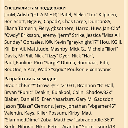
Специалистам поддержки
JimM, Adish "(F.L.A.M.E.R)" Patel, Aleksi "Lex" Kilpinen,
Ben Scott, Bigguy, CapadY, Chas Large, Duncan85,
Eliana Tamerin, Fiery, gbsothere, Harro, Huw, Jan-Olof
"Owdy" Eriksson, Jeremy "jerm" Strike, Jessica "Miss All
Sunday" Gonzales, K@, Kevin "greyknight17" Hou, KGIII,
Kill Em All, Mattitude, Mashby, Mick G., Michele "Illori"
Davis, MrPhil, Nick "Fizzy" Dyer, Nick "Ha²",
Paul_Pauline, Piro "Sarge" Dhima, Rumbaar, Pitti,
RedOne, S-Ace, Wade "sησω" Poulsen и xenovanis
Разработчикам модов
Brad "IchBin™" Grow, ディン1031, Brannon "B" Hall,
Bryan "Runic" Deakin, Bulakbol, Colin "Shadow82x"
Blaber, Daniel15, Eren Yasarkurt, Gary M. Gadsdon,
Jason "JBlaze" Clemons, Jerry, Jonathan "vbgamer45"
Valentin, Kays, Killer Possum, Kirby, Matt
"SlammedDime" Zuba, Matthew "Labradoodle-360"
Kerle, Nibogo, Niko, Peter "Arantor" Spicer, snork13,