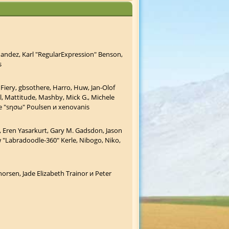
nandez, Karl "RegularExpression" Benson,
s
 Fiery, gbsothere, Harro, Huw, Jan-Olof
ll, Mattitude, Mashby, Mick G., Michele
ade "sησω" Poulsen и xenovanis
 Eren Yasarkurt, Gary M. Gadsdon, Jason
 "Labradoodle-360" Kerle, Nibogo, Niko,
orsen, Jade Elizabeth Trainor и Peter