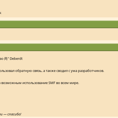
k
Nao 尚" Deberdt
ользовал обратную связь, а также сводил с ума разработчиков.
ла возможным использование SMF во всем мире.
ли — спасибо!