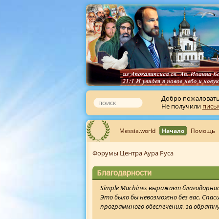
Добро пожаловат
Не получили
пись
Messia.world
Начало
Помощь
Форумы Центра Аура Руса
Благодарности
Simple Machines выражает благодарнос
Это было бы невозможно без вас. Спас
программного обеспечения, за обратную