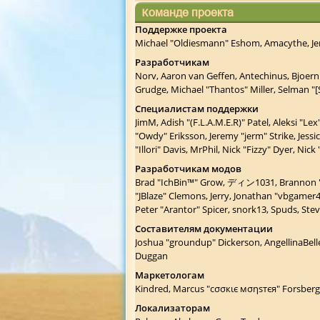
Команде проекта
Поддержке проекта
Michael "Oldiesmann" Eshom, Amacythe, Jer
Разработчикам
Norv, Aaron van Geffen, Antechinus, Bjoern
Grudge, Michael "Thantos" Miller, Selman "[
Специалистам поддержки
JimM, Adish "(F.L.A.M.E.R)" Patel, Aleksi "L
"Owdy" Eriksson, Jeremy "jerm" Strike, Jessi
"Illori" Davis, MrPhil, Nick "Fizzy" Dyer, N
Разработчикам модов
Brad "IchBin™" Grow, ディン1031, Brannon "B" 
"JBlaze" Clemons, Jerry, Jonathan "vbgamer
Peter "Arantor" Spicer, snork13, Spuds, St
Составителям документации
Joshua "groundup" Dickerson, AngellinaBelle
Duggan
Маркетологам
Kindred, Marcus "cσσкιє мσηѕтєя" Forsberg,
Локализаторам