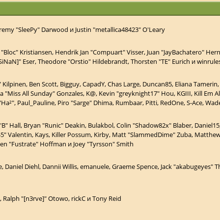
emy "SleePy" Darwood и Justin "metallica48423" O'Leary
 "Bloc" Kristiansen, Hendrik Jan "Compuart" Visser, Juan "JayBachatero" Her
SiNaN]" Eser, Theodore "Orstio" Hildebrandt, Thorsten "TE" Eurich и winrule
ex" Kilpinen, Ben Scott, Bigguy, CapadY, Chas Large, Duncan85, Eliana Tamerin,
ca "Miss All Sunday" Gonzales, K@, Kevin "greyknight17" Hou, KGIII, Kill Em A
ick "Ha²", Paul_Pauline, Piro "Sarge" Dhima, Rumbaar, Pitti, RedOne, S-Ace, W
Hall, Bryan "Runic" Deakin, Bulakbol, Colin "Shadow82x" Blaber, Daniel15,
45" Valentin, Kays, Killer Possum, Kirby, Matt "SlammedDime" Zuba, Matthew
even "Fustrate" Hoffman и Joey "Tyrsson" Smith
, Daniel Diehl, Dannii Willis, emanuele, Graeme Spence, Jack "akabugeyes" Th
 Ralph "[n3rve]" Otowo, rickC и Tony Reid