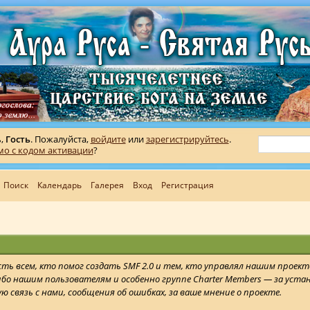
ь,
Гость
. Пожалуйста,
войдите
или
зарегистрируйтесь
.
мо с кодом активации
?
Поиск
Календарь
Галерея
Вход
Регистрация
ть всем, кто помог создать SMF 2.0 и тем, кто управлял нашим проек
ибо нашим пользователям и особенно группе Charter Members — за уста
 связь с нами, сообщения об ошибках, за ваше мнение о проекте.