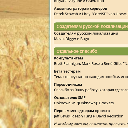
Relyana, Akyhne и GravuTrad
Администраторам серверов
Derek Schwab и Liroy "CoreISP" van Hoewij
Создателям русской локализации
Создателям русской локализации
Mavn, Digger и Bugo
Отдельное спасибо
Консультантам
Brett Flannigan, Mark Rose и René-Gilles "
Бета тестерам
Тем, кто неустанно находил ошибки, исп
Переводчикам
Спасибо за Вашу работу, которая сдела
Основателю SMF
Unknown W. "[Unknown]" Brackets
Первым менеджерам проекта
Jeff Lewis, Joseph Fung и David Recordon
И каждому, кого мы, возможно, пропусти